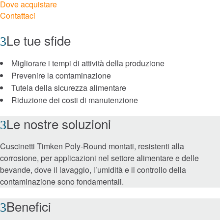
Dove acquistare
Contattaci
Roller Bearings
Le tue sfide
Cuscinetti ad alta efficienza energetica
™
EnviroSpexx
Migliorare i tempi di attività della produzione
Prevenire la contaminazione
Ball Bearings
Tutela della sicurezza alimentare
Riduzione dei costi di manutenzione
Precision Bearings
Le nostre soluzioni
Plain Bearings
Cuscinetti Timken Poly-Round montati, resistenti alla
corrosione, per applicazioni nel settore alimentare e delle
Thrust Bearings
bevande, dove il lavaggio, l’umidità e il controllo della
contaminazione sono fondamentali.
Strumenti per la manutenzione e l’installazione
Benefici
Freni e frizioni