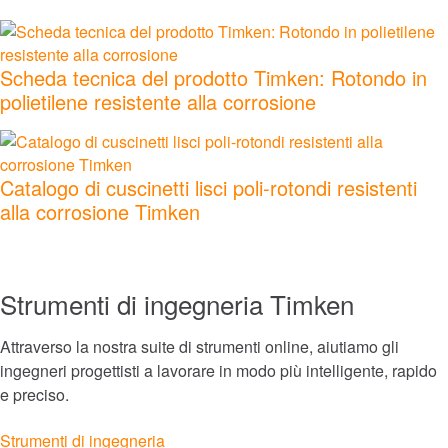
Sistemi di lubrificazione
Scheda tecnica del prodotto Timken: Rotondo in
Sigillare
polietilene resistente alla corrosione
Servizi e riparazioni
Catalogo di cuscinetti lisci poli-rotondi resistenti
Mercati
alla corrosione Timken
Aerospazio e Difesa
Strumenti di ingegneria Timken
Attività mineraria
Attraverso la nostra suite di strumenti online, aiutiamo gli
Automazione, robotica e macchinari industriali
ingegneri progettisti a lavorare in modo più intelligente, rapido
e preciso.
Cibo e bevande
Strumenti di ingegneria