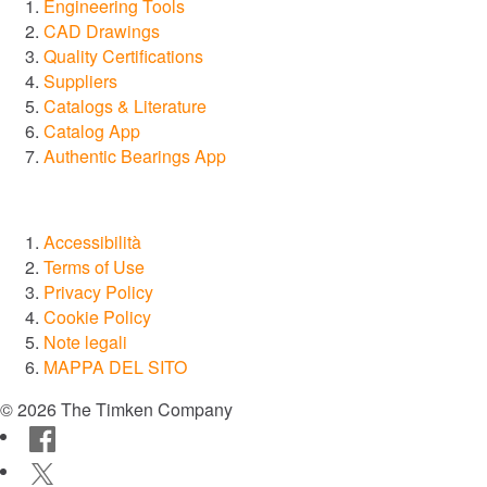
®
Engineering Tools
Diamond
CAD Drawings
Quality Certifications
®
Drives
Suppliers
Catalogs & Literature
®
Catalog App
SPINEA
Authentic Bearings App
®
PT Tech
Accessibilità
®
Lagersmit
Terms of Use
Privacy Policy
™
Cookie Policy
Torsion Control
Note legali
MAPPA DEL SITO
®
Des-Case
© 2026 The Timken Company
Facebook
®
CGI Inc.
Twitter
Innovazione