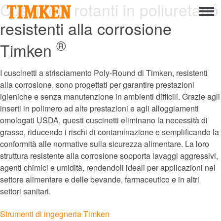
Cuscinetti rotanti in poliuretano
Menu
resistenti alla corrosione
Informazioni
®
Timken
Responsabilità sociale d’impresa
D’impresa Persone
I cuscinetti a strisciamento Poly-Round di Timken, resistenti
alla corrosione, sono progettati per garantire prestazioni
igieniche e senza manutenzione in ambienti difficili. Grazie agli
D’Impresa Pianeta
inserti in polimero ad alte prestazioni e agli alloggiamenti
omologati USDA, questi cuscinetti eliminano la necessità di
D’impresa Prodotto
grasso, riducendo i rischi di contaminazione e semplificando la
Portafoglio
conformità alle normative sulla sicurezza alimentare. La loro
struttura resistente alla corrosione sopporta lavaggi aggressivi,
Prodotti
agenti chimici e umidità, rendendoli ideali per applicazioni nel
settore alimentare e delle bevande, farmaceutico e in altri
Cuscinetti
settori sanitari.
Strumenti di ingegneria Timken
Mounted Bearings