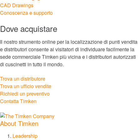
Costruzione
CAD Drawings
Conoscenza e supporto
Marino
Dove acquistare
Produzione di energia e energie rinnovabili
Il nostro strumento online per la localizzazione di punti vendita
e distributori consente ai visitatori di individuare facilmente la
Sbarra
sede commerciale Timken più vicina e i distributori autorizzati
di cuscinetti in tutto il mondo.
Esplora tutti i mercati
Trova un distributore
Esplora tutti i cataloghi e la documentazione
Trova un ufficio vendite
Richiedi un preventivo
Contatta Timken
Marchi
®
Timken
About Timken
Leadership
®
Rollon