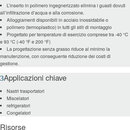
L’inserto in polimero ingegnerizzato elimina i guasti dovuti
all’infiltrazione d’acqua e alla corrosione.
Catene e coclee
Alloggiamenti disponibili in acciaio inossidabile o
polimero (termoplastico) in tutti gli stili di montaggio
Giunti
Progettato per temperature di esercizio comprese tra -40 °C
e 93 °C (-40 °F e 200 °F)
Lovejoy Giunti
La progettazione senza grasso riduce al minimo la
manutenzione, con conseguente riduzione dei costi di
Torsional Control Giunti
gestione.
Applicazioni chiave
Sistemi di ingranaggi e trasmissione
Nastri trasportatori
Ingranaggi industriali
Miscelatori
refrigeratori
Ingranaggi di precisione
Congelatori
Moto lineare
Risorse