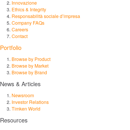
Innovazione
Ethics & Integrity
®
Philadelphia Gear
Responsabilità sociale d’impresa
Company FAQs
Careers
®
GGB
Contact
Portfolio
®
Groeneveld
Browse by Product
®
Browse by Market
BEKA
Browse by Brand
®
Cone Drive
News & Articles
Newsroom
®
Nadella
Investor Relations
Timken World
®
LoveJoy
Resources