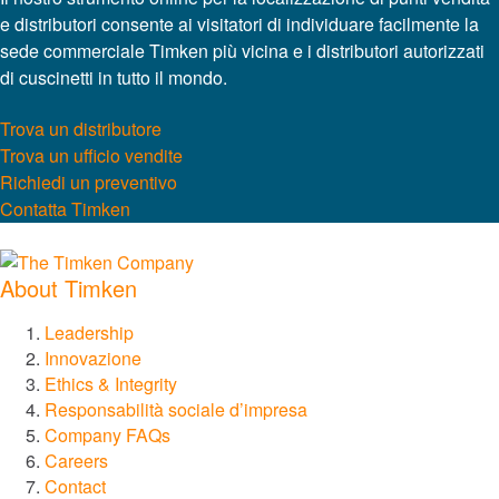
e distributori consente ai visitatori di individuare facilmente la
Catene e coclee
sede commerciale Timken più vicina e i distributori autorizzati
di cuscinetti in tutto il mondo.
Giunti
Trova un distributore
Trova un ufficio vendite
Lovejoy Giunti
Richiedi un preventivo
Contatta Timken
Torsional Control Giunti
About Timken
Sistemi di ingranaggi e trasmissione
Leadership
Ingranaggi industriali
Innovazione
Ethics & Integrity
Ingranaggi di precisione
Responsabilità sociale d’impresa
Company FAQs
Careers
Moto lineare
Contact