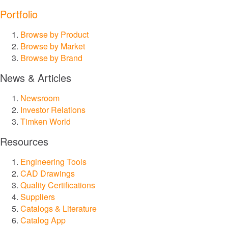
Portfolio
Sistemi di lubrificazione
Browse by Product
Sigillare
Browse by Market
Browse by Brand
Servizi e riparazioni
News & Articles
Mercati
Newsroom
Investor Relations
Timken World
Aerospazio e Difesa
Resources
Attività mineraria
Engineering Tools
CAD Drawings
Automazione, robotica e macchinari industriali
Quality Certifications
Suppliers
Cibo e bevande
Catalogs & Literature
Catalog App