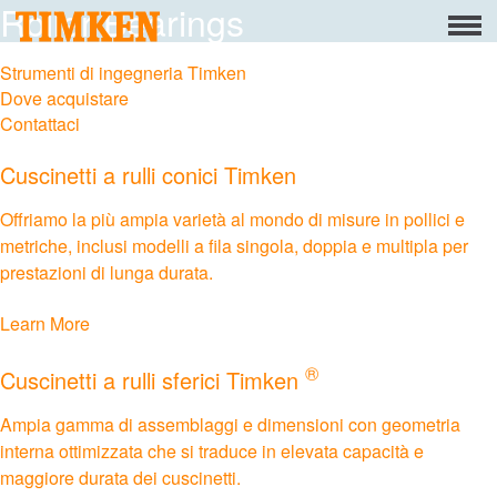
Roller Bearings
Menu
Informazioni
Strumenti di ingegneria Timken
Dove acquistare
Responsabilità sociale d’impresa
Contattaci
D’impresa Persone
Cuscinetti a rulli conici Timken
D’Impresa Pianeta
Offriamo la più ampia varietà al mondo di misure in pollici e
metriche, inclusi modelli a fila singola, doppia e multipla per
prestazioni di lunga durata.
D’impresa Prodotto
Portafoglio
Learn More
Prodotti
®
Cuscinetti a rulli sferici Timken
Ampia gamma di assemblaggi e dimensioni con geometria
Cuscinetti
interna ottimizzata che si traduce in elevata capacità e
maggiore durata dei cuscinetti.
Mounted Bearings