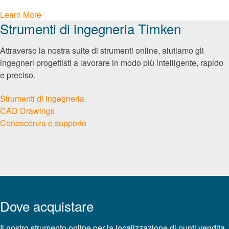
Learn More
Roller Bearings
Strumenti di ingegneria Timken
Cuscinetti ad alta efficienza energetica
Attraverso la nostra suite di strumenti online, aiutiamo gli
™
EnviroSpexx
ingegneri progettisti a lavorare in modo più intelligente, rapido
e preciso.
Ball Bearings
Strumenti di ingegneria
CAD Drawings
Precision Bearings
Conoscenza e supporto
Plain Bearings
Thrust Bearings
Strumenti per la manutenzione e l’installazione
Dove acquistare
Freni e frizioni
Il nostro strumento online per la localizzazione di punti vendita