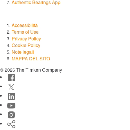
Authentic Bearings App
Costruzione
Marino
Accessibilità
Terms of Use
Produzione di energia e energie rinnovabili
Privacy Policy
Cookie Policy
Sbarra
Note legali
MAPPA DEL SITO
Esplora tutti i mercati
© 2026 The Timken Company
Facebook
Esplora tutti i cataloghi e la documentazione
Twitter
LinkedIn
Marchi
YouTube
®
Timken
Instagram
Timken
®
Rollon