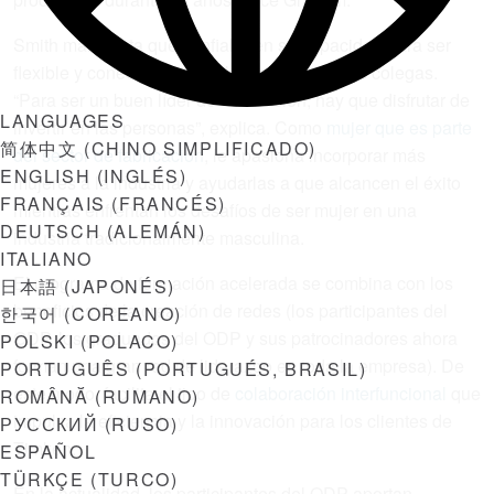
Smith manifiesta que confiaba en su capacidad para ser
flexible y conectarse a nivel personal con sus colegas.
“Para ser un buen líder de fabricación, hay que disfrutar de
LANGUAGES
invertir en las personas”, explica. Como
mujer que es parte
简体中文
(
CHINO SIMPLIFICADO
)
del sector de fabricación
, le apasiona incorporar más
ENGLISH
(
INGLÉS
)
mujeres a la industria y ayudarlas a que alcancen el éxito
FRANÇAIS
(
FRANCÉS
)
mientras enfrentan los desafíos de ser mujer en una
DEUTSCH
(
ALEMÁN
)
industria tradicionalmente masculina.
ITALIANO
El programa de formación acelerada se combina con los
日本語
(
JAPONÉS
)
beneficios de la creación de redes (los participantes del
한국어
(
COREANO
)
ODP, los graduados del ODP y sus patrocinadores ahora
POLSKI
(
POLACO
)
forman una gran red de liderazgo en toda la empresa). De
PORTUGUÊS
(
PORTUGUÉS, BRASIL
)
este modo, facilita el tipo de
colaboración interfuncional
que
ROMÂNĂ
(
RUMANO
)
impulsa la eficiencia y la innovación para los clientes de
РУССКИЙ
(
RUSO
)
Timken.
ESPAÑOL
TÜRKÇE
(
TURCO
)
En la actualidad, los participantes del ODP aportan