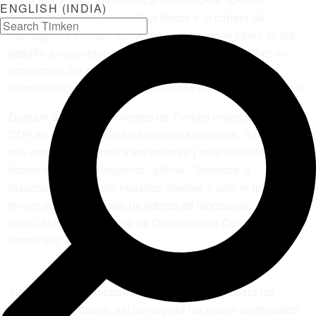
ENGLISH (INDIA)
entusiasmo y una perspectiva fresca a la cartera de
liderazgo de Timken. Durante sus rotaciones Lean, se les
desafía a conceptualizar, demostrar y poner un cobot en
producción, un ejercicio que
desarrolla habilidades de
automatización y mejora la seguridad en el lugar de trabajo
.
Graham dice que los clientes de Timken entienden que el
ODP es una inversión en excelencia continua. “Ellos saben
que estamos trayendo a los mejores y más brillantes para
liderar su próximo proyecto”, afirma. “Tenemos la
responsabilidad, ante nuestros clientes y ante el mundo, de
formar el tipo adecuado de líderes de fabricación a largo
plazo. Nuestro Programa de Desarrollo de Operaciones
ofrece eso”.
Timken invierte en capacitación de liderazgo para los
empleados actuales, así como para los recién contratados.