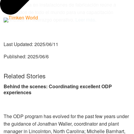
La Academia en instalaciones de fabricación reúne a
empleados de todo el mundo para una capacitación
avanzada en liderazgo operativo.
Leer más
.
Last Updated:
2025/06/11
Published:
2025/06/6
Related Stories
Behind the scenes: Coordinating excellent ODP
experiences
The ODP program has evolved for the past few years under
the guidance of Jonathan Waller, coordinator and plant
manager in Lincolnton, North Carolina; Michelle Barnhart,