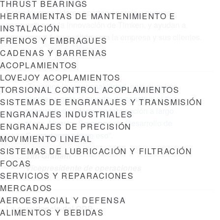
THRUST BEARINGS
Estos jóvenes líderes aportan energía y nuevas
HERRAMIENTAS DE MANTENIMIENTO E
perspectivas a la innovación de Timken, y ayudan a
INSTALACIÓN
asegurar un futuro sólido para la empresa y sus clientes.
FRENOS Y EMBRAGUES
CADENAS Y BARRENAS
ACOPLAMIENTOS
LOVEJOY ACOPLAMIENTOS
“Tenemos la responsabilidad, ante nuestros
TORSIONAL CONTROL ACOPLAMIENTOS
clientes y ante el mundo, de construir el tipo
SISTEMAS DE ENGRANAJES Y TRANSMISIÓN
adecuado de líderes en fabricación a largo
ENGRANAJES INDUSTRIALES
plazo. Nuestro Programa de Desarrollo de
ENGRANAJES DE PRECISIÓN
Operaciones ofrece eso”.
MOVIMIENTO LINEAL
SISTEMAS DE LUBRICACIÓN Y FILTRACIÓN
Tim Graham
FOCAS
Vicepresidente de operaciones
SERVICIOS Y REPARACIONES
MERCADOS
AEROESPACIAL Y DEFENSA
La experiencia del ODP
ALIMENTOS Y BEBIDAS