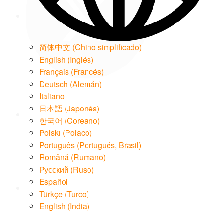
简体中文
(
Chino simplificado
)
English
(
Inglés
)
Français
(
Francés
)
Deutsch
(
Alemán
)
LinkedIn
Italiano
日本語
(
Japonés
)
한국어
(
Coreano
)
Polski
(
Polaco
)
Português
(
Portugués, Brasil
)
Română
(
Rumano
)
Email
Русский
(
Ruso
)
Español
Türkçe
(
Turco
)
English (India)