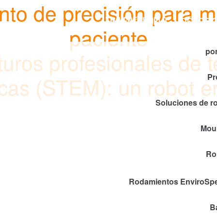
to de precisión para me
Timken
DÓNDE 
paciente
World
por
turos profesionales de t
Pr
as (STEM): un robot en
Soluciones de r
Mou
Ro
Rodamientos EnviroSp
B