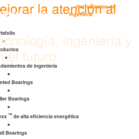
jorar la atención al
Herramientas de
Languages
COMPRAR
Contacto
ingeniería
tafolio
ecnología, ingeniería y
oductos
 el futuro
odamientos de ingeniería
nted Bearings
ller Bearings
™
exx
de alta eficiencia energética
all Bearings