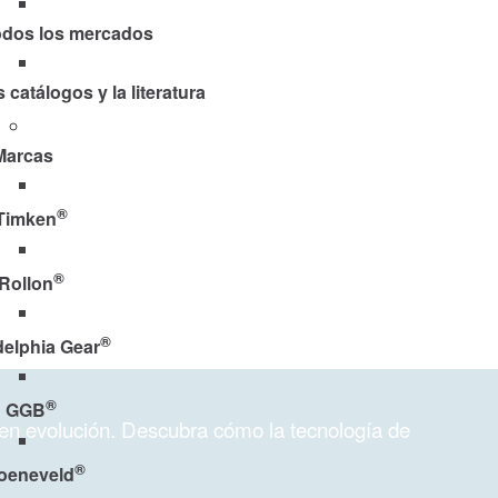
odos los mercados
 catálogos y la literatura
Marcas
®
Timken
®
Rollon
®
delphia Gear
®
GGB
 en evolución. Descubra cómo la tecnología de
®
oeneveld