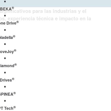
®
BEKA
gnificativos para las industrias y el
s, experiencia técnica e impacto en la
®
ne Drive
®
Nadella
®
oveJoy
®
iamond
®
Drives
®
SPINEA
®
PT Tech