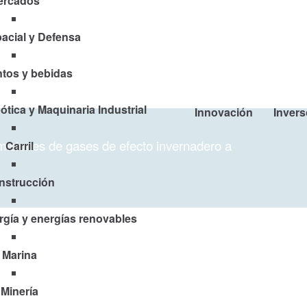
ercados
acial y Defensa
tos y bebidas
tica y Maquinaria Industrial
Innovación
Invers
misiones de gases de efecto invernadero a
Carril
nstrucción
gía y energías renovables
Marina
Minería