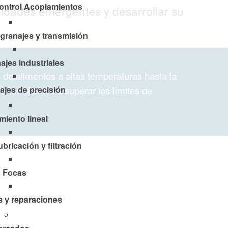
ontrol Acoplamientos
nidades emergentes y desarrollar su
granajes y transmisión
ajes industriales
de alimentos a altas temperaturas hasta la
os clientes a superar los límites de
jes de precisión
miento lineal
bricación y filtración
Focas
s y reparaciones