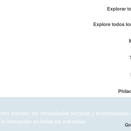
Explorar t
Explore todos los
Phila
entes aborden las necesidades técnicas y empresariales
la innovación en todas las industrias.
Gr