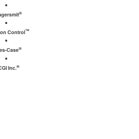
®
agersmit
™
ion Control
®
es-Case
®
CGI Inc.