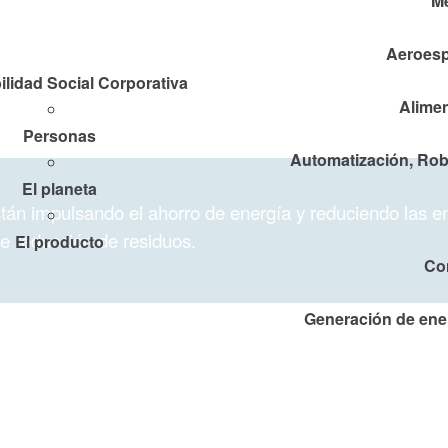
M
Aeroesp
lidad Social Corporativa
Alimen
Personas
Automatización, Robó
El planeta
án impulsando el ahorro de energía y reduciendo las e
de reducción de residuos.
El producto
Co
Generación de ener