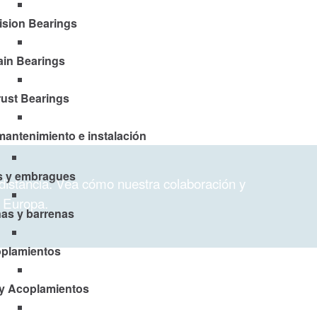
ision Bearings
ain Bearings
ust Bearings
mantenimiento e instalación
s y embragues
 distancia. Vea cómo nuestra colaboración y
, Europa.
as y barrenas
plamientos
y Acoplamientos