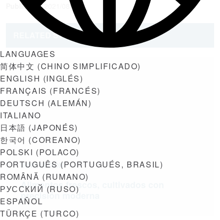
Published:
2021/08/3
RELATED STORIES
LANGUAGES
简体中文
(
CHINO SIMPLIFICADO
)
ENGLISH
(
INGLÉS
)
FRANÇAIS
(
FRANCÉS
)
DEUTSCH
(
ALEMÁN
)
ITALIANO
日本語
(
JAPONÉS
)
한국어
(
COREANO
)
POLSKI
(
POLACO
)
PORTUGUÊS
(
PORTUGUÉS, BRASIL
)
INNOVACIÓN
ROMÂNĂ
(
RUMANO
)
Alimentos frescos, cultivados con
РУССКИЙ
(
RUSO
)
precisión moderna
ESPAÑOL
TÜRKÇE
(
TURCO
)