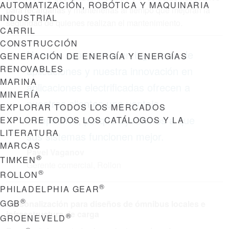
AUTOMATIZACIÓN, ROBÓTICA Y MAQUINARIA
para recargarlas y mantenerlas al tiempo que mejoran la
INDUSTRIAL
seguridad de quienes realizan el mantenimiento.
CARRIL
CONSTRUCCIÓN
Nuestra experiencia en ingeniería de
GENERACIÓN DE ENERGÍA Y ENERGÍAS
RENOVABLES
aplicaciones y nuestra innovación en
MARINA
aplicaciones electrificadas ofrecen a
MINERÍA
nuestros clientes una ventaja
EXPLORAR TODOS LOS MERCADOS
competitiva, porque ayudamos a que
EXPLORE TODOS LOS CATÁLOGOS Y LA
LITERATURA
sus sistemas funcionen mejor.
MARCAS
Pavel Vaganov
®
TIMKEN
Gerente comercial, Rollon
®
ROLLON
®
PHILADELPHIA GEAR
®
GGB
Personalización para diseños de ómnibus locales e
infraestructura de carga
®
GROENEVELD