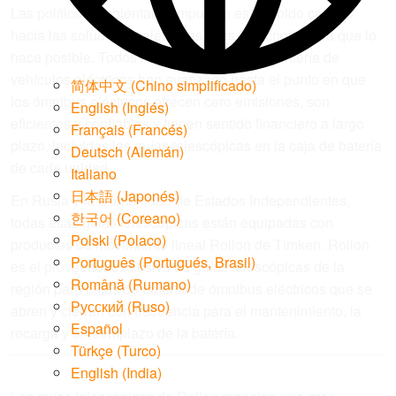
Las políticas ambientales impulsan este rápido cambio
hacia las soluciones eléctricas, y es la tecnología la que lo
hace posible. Todos los aspectos de la ingeniería de
vehículos eléctricos han avanzado hasta el punto en que
简体中文
(
Chino simplificado
)
los ómnibus eléctricos ofrecen cero emisiones, son
English
(
Inglés
)
eficientes y confiables y tienen sentido financiero a largo
Français
(
Francés
)
plazo, incluidas las guías telescópicas en la caja de batería
Deutsch
(
Alemán
)
de cada unidad.
Italiano
日本語
(
Japonés
)
En Rusia y la Comunidad de Estados Independientes,
한국어
(
Coreano
)
todas esas guías telescópicas están equipadas con
Polski
(
Polaco
)
productos de movimiento lineal Rollon de Timken. Rollon
Português
(
Portugués, Brasil
)
es el proveedor exclusivo de guías telescópicas de la
Română
(
Rumano
)
región para cajas de batería de ómnibus eléctricos que se
Русский
(
Ruso
)
abren y cierran con frecuencia para el mantenimiento, la
Español
recarga y el reemplazo de la batería.
Türkçe
(
Turco
)
English (India)