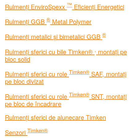
™
Rulmenți EnviroSpexx
Eficienți Energetici
®
Rulmenți GGB
Metal Polymer
®
Rulmenți metalici și bimetalici GGB
,
Rulmenți sferici cu bile Timken®
montați pe
bloc solid
Timken®
Rulmenți sferici cu role
SAF, montați
pe bloc divizat
Timken®
Rulmenți sferici cu role
SNT, montați
pe bloc de încadrare
Rulmenți sferici de alunecare Timken
Timken®
Senzori