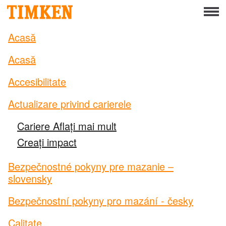
Menu
Despre
Acasă
Responsabilitate socială corporativă
Acasă
Oameni
Accesibilitate
Planetă
Actualizare privind carierele
Cariere Aflați mai mult
Produs
Creați impact
Portofoliu
Bezpečnostné pokyny pre mazanie –
Produse
slovensky
Soluții de rulmenți proiectate
Bezpečnostní pokyny pro mazání - česky
Calitate
Mounted Bearings