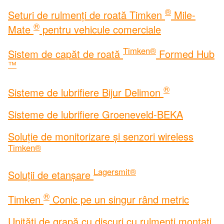
®
Seturi de rulmenți de roată Timken
Mile-
®
Mate
pentru vehicule comerciale
Timken®
Sistem de capăt de roată
Formed Hub
™
®
Sisteme de lubrifiere Bijur Delimon
Sisteme de lubrifiere Groeneveld-BEKA
Soluție de monitorizare și senzori wireless
Timken®
Lagersmit®
Soluții de etanșare
®
Timken
Conic pe un singur rând metric
Unități de grapă cu discuri cu rulmenți montați