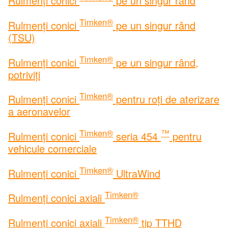
Rulmenți conici
pe un singur rând
Timken®
Rulmenți conici
pe un singur rând
(TSU)
Timken®
Rulmenți conici
pe un singur rând,
potriviți
Timken®
Rulmenți conici
pentru roți de aterizare
a aeronavelor
Timken®
™
Rulmenți conici
seria 454
pentru
vehicule comerciale
Timken®
Rulmenți conici
UltraWind
Timken®
Rulmenți conici axiali
Timken®
Rulmenți conici axiali
tip TTHD