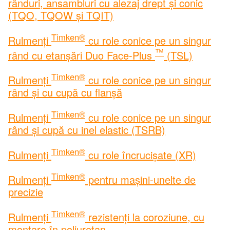
rânduri, ansambluri cu alezaj drept și conic
(TQO, TQOW și TQIT)
Timken®
Rulmenți
cu role conice pe un singur
™
rând cu etanșări Duo Face-Plus
(TSL)
Timken®
Rulmenți
cu role conice pe un singur
rând și cu cupă cu flanșă
Timken®
Rulmenți
cu role conice pe un singur
rând și cupă cu inel elastic (TSRB)
Timken®
Rulmenți
cu role încrucișate (XR)
Timken®
Rulmenți
pentru mașini-unelte de
precizie
Timken®
Rulmenți
rezistenți la coroziune, cu
montare în poliuretan