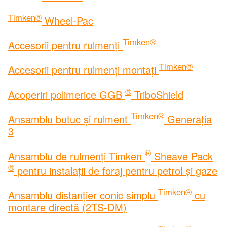
Timken®
Wheel-Pac
Timken®
Accesorii pentru rulmenți
Timken®
Accesorii pentru rulmenți montați
®
Acoperiri polimerice GGB
TriboShield
Timken®
Ansamblu butuc și rulment
Generația
3
®
Ansamblu de rulmenți Timken
Sheave Pack
®
pentru instalații de foraj pentru petrol și gaze
Timken®
Ansamblu distanțier conic simplu
cu
montare directă (2TS-DM)