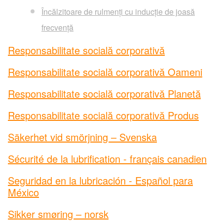
Încălzitoare de rulmenți cu inducție de joasă
®
Drives
frecvență
Responsabilitate socială corporativă
®
SPINEA
Responsabilitate socială corporativă Oameni
®
PT Tech
Responsabilitate socială corporativă Planetă
®
Lagersmit
Responsabilitate socială corporativă Produs
Säkerhet vid smörjning – Svenska
™
Torsion Control
Sécurité de la lubrification - français canadien
®
Des-Case
Seguridad en la lubricación - Español para
México
®
CGI Inc.
Inovație
Sikker smøring – norsk