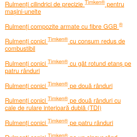
Timken®
Rulmenți cilindrici de precizie
pentru
mașini-unelte
®
Rulmenți compozite armate cu fibre GGB
Timken®
Rulmenți conici
cu consum redus de
combustibil
Timken®
Rulmenți conici
cu gât rotund etanș pe
patru rânduri
Timken®
Rulmenți conici
pe două rânduri
Timken®
Rulmenți conici
pe două rânduri cu
cale de rulare interioară dublă (TDI)
Timken®
Rulmenți conici
pe patru rânduri
Timken®