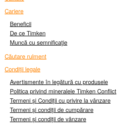
Cariere
Roller Bearings
Beneficii
™
Rulmenți EnviroSpexx
Eficienți Energetici
De ce Timken
Muncă cu semnificaţie
Ball Bearings
Căutare rulment
Precision Bearings
Condiții legale
Plain Bearings
Avertismente în legătură cu produsele
Politica privind mineralele Timken Conflict
Thrust Bearings
Termeni și Condiții cu privire la vânzare
Instrumente de întreținere și instalare
Termeni și condiții de cumpărare
Termeni și condiții de vânzare
Frâne și ambreiaje