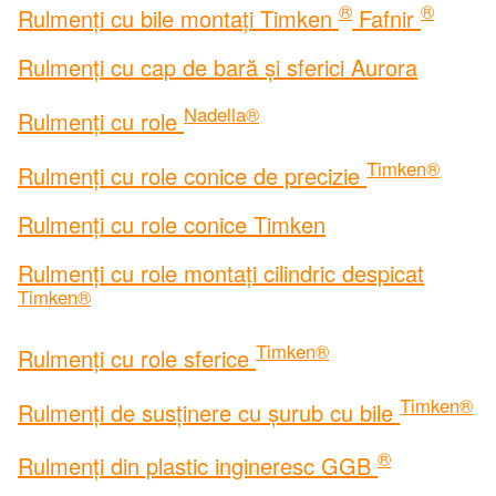
®
®
Rulmenți cu bile montați Timken
Fafnir
Rulmenți cu cap de bară și sferici Aurora
Nadella®
Rulmenți cu role
Timken®
Rulmenți cu role conice de precizie
Rulmenți cu role conice Timken
Rulmenți cu role montați cilindric despicat
Timken®
Timken®
Rulmenți cu role sferice
Timken®
Rulmenți de susținere cu șurub cu bile
®
Rulmenți din plastic ingineresc GGB