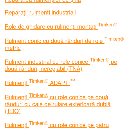
Reparații rulmenți industriali
Timken®
Role de ghidare cu rulmenți montați
Timken®
Rulment conic cu două rânduri de role
metric
Timken®
Rulment industrial cu role conice
pe
două rânduri, nereglabil (TNA)
Timken®
™
Rulmenți
ADAPT
Timken®
Rulmenți
cu role conice pe două
rânduri cu cale de rulare exterioară dublă
(TDO)
Timken®
Rulmenți
cu role conice pe patru