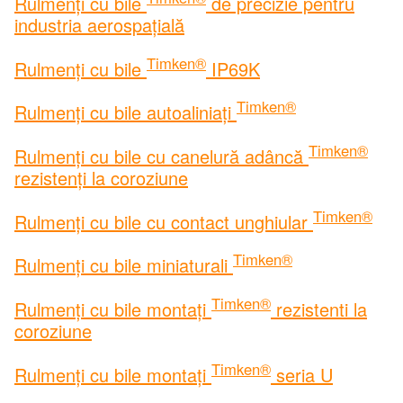
Rulmenți cu bile
de precizie pentru
industria aerospațială
Timken®
Rulmenți cu bile
IP69K
Timken®
Rulmenți cu bile autoaliniați
Timken®
Rulmenți cu bile cu canelură adâncă
rezistenți la coroziune
Timken®
Rulmenți cu bile cu contact unghiular
Timken®
Rulmenți cu bile miniaturali
Timken®
Rulmenți cu bile montați
rezistenti la
coroziune
Timken®
Rulmenți cu bile montați
seria U