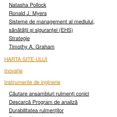
Sisteme de lubrifiere și filtrare
Natasha Pollock
Ronald J. Myers
Sigilii
Sisteme de management al mediului,
sănătății și siguranței (EHS)
Servicii si reparatii
Strategie
Timothy A. Graham
Pieţe
HARTA SITE-ULUI
Aerospațială și Apărare
Inovație
Automatizare, Robotică și Mașini Industriale
Instrumente de inginerie
Cale ferată
Căutare ansambluri rulmenți conici
Descarcă Program de analiză
Construcții
Durabilitatea rulmenților
Generarea de energie și energia regenerabilă