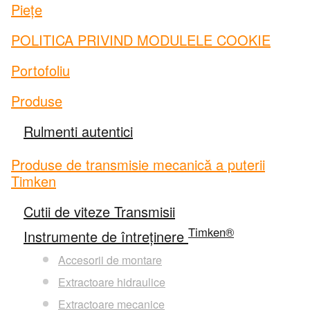
Piețe
®
Philadelphia Gear
POLITICA PRIVIND MODULELE COOKIE
®
GGB
Portofoliu
Produse
®
Groeneveld
Rulmenti autentici
®
BEKA
Produse de transmisie mecanică a puterii
Timken
®
Cone Drive
Cutii de viteze Transmisii
®
Nadella
Timken®
Instrumente de întreținere
Accesorii de montare
®
LoveJoy
Extractoare hidraulice
®
Extractoare mecanice
Diamond