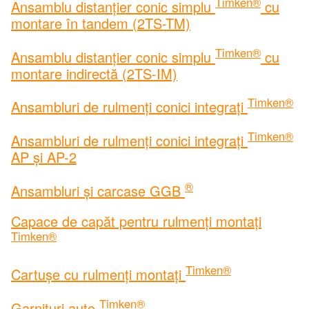
Timken®
Ansamblu distanțier conic simplu
cu
montare în tandem (2TS-TM)
Timken®
Ansamblu distanțier conic simplu
cu
montare indirectă (2TS-IM)
Timken®
Ansambluri de rulmenți conici integrați
Timken®
Ansambluri de rulmenți conici integrați
AP și AP-2
®
Ansambluri și carcase GGB
Capace de capăt pentru rulmenți montați
Timken®
Timken®
Cartușe cu rulmenți montați
Timken®
Garnituri auto