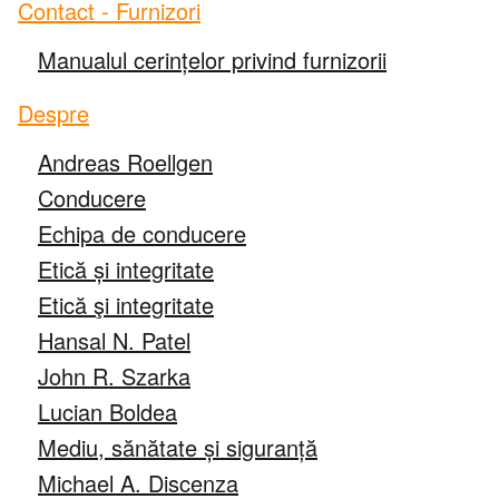
Contact - Furnizori
Lanțuri și spirale
Manualul cerințelor privind furnizorii
Cuplaje
Despre
Lovejoy Cuplaje
Andreas Roellgen
Conducere
Torsional Control Cuplaje
Echipa de conducere
Etică și integritate
Sisteme de transmisie și transmisie
Etică şi integritate
Angrenaj industrial
Hansal N. Patel
John R. Szarka
Angrenaj de precizie
Lucian Boldea
Mediu, sănătate și siguranță
Mișcare liniară
Michael A. Discenza