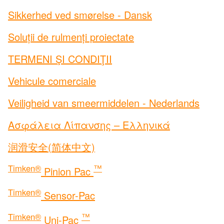
Investitori
Sikkerhed ved smørelse - Dansk
Cariere
Noutăți
Soluții de rulmenți proiectate
Locaţii
TERMENI ŞI CONDIŢII
Utilaje tehnice
Vehicule comerciale
TIMKEN
WORLD
LANGUAGES
Veiligheid van smeermiddelen - Nederlands
Ασφάλεια Λίπανσης – Ελληνικά
润滑安全(简体中文)
Timken®
™
Pinion Pac
Timken®
Sensor-Pac
Timken®
™
Uni-Pac