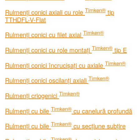
Timken®
Rulmenți conici axiali cu role
tip
TTHDFL-V-Flat
Timken®
Rulmenți conici cu filet axial
Timken®
Rulmenți conici cu role montați
tip E
Timken®
Rulmenți conici încrucișați cu axiale
Timken®
Rulmenți conici oscilanți axiali
Timken®
Rulmenți criogenici
Timken®
Rulmenți cu bile
cu canelură profundă
Timken®
Rulmenți cu bile
cu secțiune subțire
Timken®