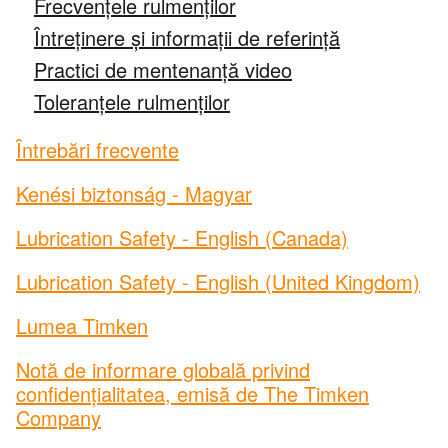
Frecvențele rulmenților
Întreținere și informații de referință
Mancare si bautura
Practici de mentenanță video
Marin
Toleranțele rulmenților
Întrebări frecvente
Minerit
Kenési biztonság - Magyar
Explorați toate piețele
Lubrication Safety - English (Canada)
Explorați toate cataloagele și literatura
Lubrication Safety - English (United Kingdom)
Mărci
Lumea Timken
Notă de informare globală privind
®
Timken
confidențialitatea, emisă de The Timken
Company
®
Rollon