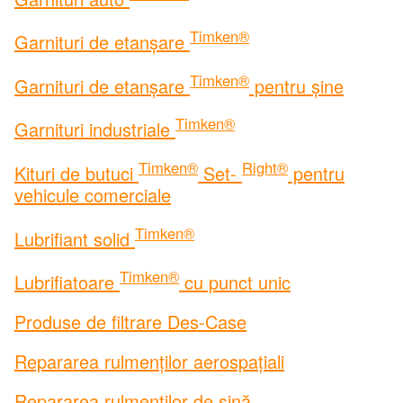
Timken®
Garnituri de etanșare
Timken®
Garnituri de etanșare
pentru șine
Timken®
Garnituri industriale
Timken®
Right®
Kituri de butuci
Set-
pentru
vehicule comerciale
Timken®
Lubrifiant solid
Timken®
Lubrifiatoare
cu punct unic
Produse de filtrare Des-Case
Repararea rulmenților aerospațiali
Repararea rulmenților de șină