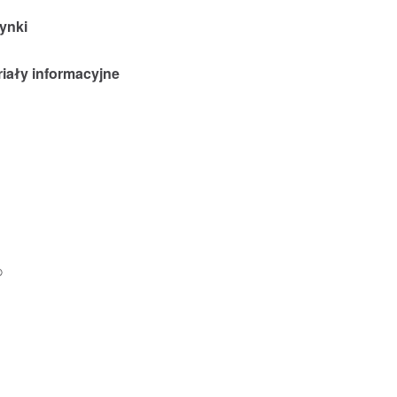
ynki
riały informacyjne
®