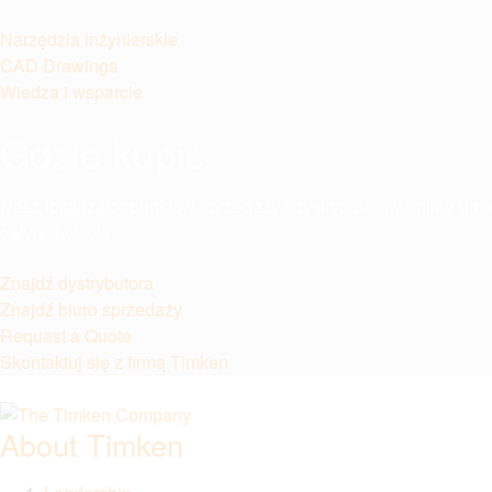
Narzędzia inżynierskie
CAD Drawings
Wiedza i wsparcie
Gdzie kupić
Nasz lokalizator punktów sprzedaży i dystrybutorów online um
całym świecie.
Znajdź dystrybutora
Znajdź biuro sprzedaży
Request a Quote
Skontaktuj się z firmą Timken
About Timken