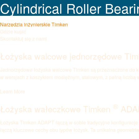
Cylindrical Roller Bear
Narzędzia inżynierskie Timken
Gdzie kupić
Skontaktuj się z nami
Łożyska walcowe jednorzędowe Ti
Jednorzędowe łożyska walcowe Timken są przeznaczone do kr
w wersjach z koszykiem mosiężnym, stalowym, z pełną liczbą 
Learn More
®
Łożyska wałeczkowe Timken
ADA
Łożyska Timken ADAPT łączą w sobie tradycyjne konfiguracje 
łączą kluczowe cechy obu typów łożysk. Ta unikalna geometri