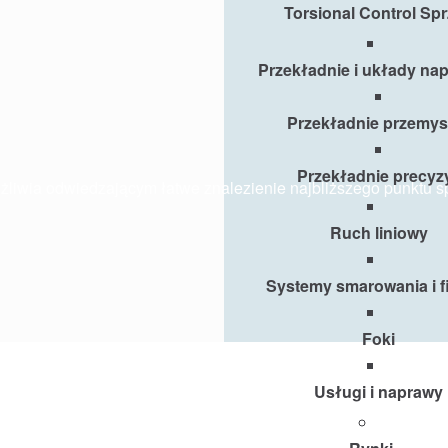
Torsional Control Sp
Przekładnie i układy n
Przekładnie przemy
Przekładnie precyz
ożliwia odwiedzającym łatwe znalezienie najbliższego punktu 
Ruch liniowy
Systemy smarowania i fil
Foki
Usługi i naprawy