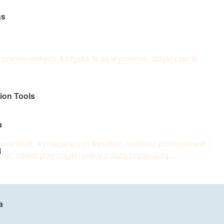
gs
 promieniowych. Łożyska te są wymienne, dzięki czemu
.
tion Tools
a
owaniach, wymagających wysokiej nośności promieniowej i
i
ć, nawet przy ciągłej pracy z dużą prędkością....
a