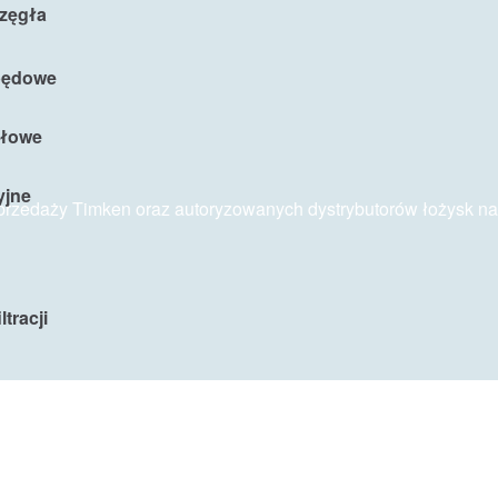
rzęgła
apędowe
słowe
yjne
sprzedaży Timken oraz autoryzowanych dystrybutorów łożysk na
tracji