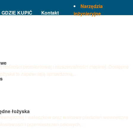
Narzędzia
Languages
GDZIE KUPIĆ
Kontakt
inżynieryjne
owe
ośności promieniowej i rozszerzalności cieplnej. Dostępne
ożyska te zapewniają sprawdzoną,...
s
ędne łożyska
 zewnętrznej i wałeczków oraz walcowy pierścień wewnętrzny
łosiowości i przemieszczeń osiowych,...