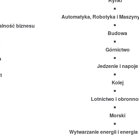
Rynki
Automatyka, Robotyka i Maszyn
alność biznesu
Budowa
e
Górnictwo
a
Jedzenie i napoje
t
Kolej
Lotnictwo i obronno
Morski
Wytwarzanie energii i energi