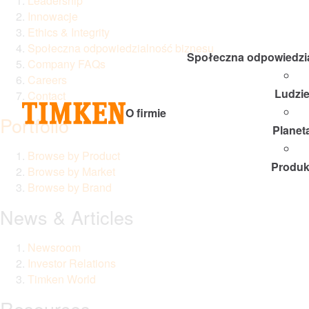
Leadership
Innowacje
Ethics & Integrity
Społeczna odpowiedzialność biznesu
Społeczna odpowiedzi
Company FAQs
Careers
Ludzi
Contact
O firmie
Portfolio
Planet
Browse by Product
Produk
Browse by Market
Browse by Brand
News & Articles
Newsroom
Investor Relations
Timken World
Resources