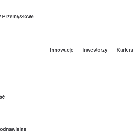
y Przemysłowe
Innowacje
Inwestorzy
Kariera
ść
a odnawialna