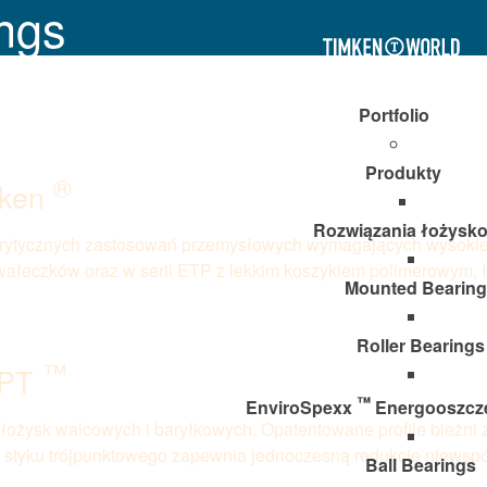
ings
Timken
World
Portfolio
Produkty
®
mken
Rozwiązania łożysk
ytycznych zastosowań przemysłowych wymagających wysokiej n
wałeczków oraz w serii ETP z lekkim koszykiem polimerowym, ł
Mounted Bearing
Roller Bearings
™
PT
™
EnviroSpexx
Energooszcz
łożysk walcowych i baryłkowych. Opatentowane profile bieżni
a styku trójpunktowego zapewnia jednoczesną redukcję niewspó
Ball Bearings