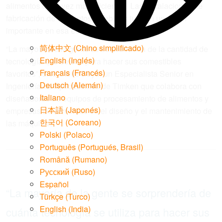
alimentos cada vez más eficientes. Las instalaciones de
fabricación de alimentos y bebidas juegan un papel
importante en esa ecuación.
简体中文
(
Chino simplificado
)
“La mayoría de la gente se sorprendería de la cantidad de
English
(
Inglés
)
tecnología que se usa para hacer sus comestibles
Français
(
Francés
)
favoritos”, dice Steve Boyd, un Especialista Senior en
Deutsch
(
Alemán
)
Ingeniería de Aplicaciones de Timken que colabora con
Italiano
diseñadores de equipos de procesamiento de alimentos y
日本語
(
Japonés
)
empresas de alimentos en el diseño y el mantenimiento de
한국어
(
Coreano
)
las máquinas.
Polski
(
Polaco
)
Português
(
Portugués, Brasil
)
Română
(
Rumano
)
Русский
(
Ruso
)
Español
“La mayoría de la gente se sorprendería de
Türkçe
(
Turco
)
English (India)
cuánta tecnología se utiliza para hacer sus