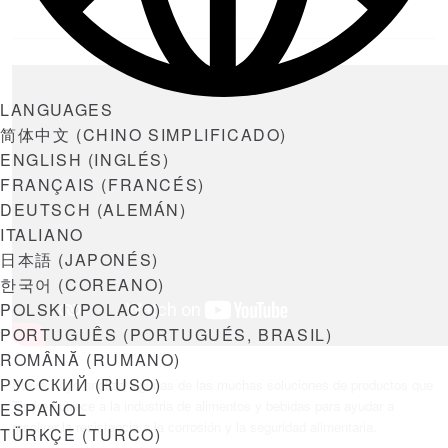
LANGUAGES
简体中文
(
CHINO SIMPLIFICADO
)
ENGLISH
(
INGLÉS
)
FRANÇAIS
(
FRANCÉS
)
DEUTSCH
(
ALEMÁN
)
ITALIANO
日本語
(
JAPONÉS
)
한국어
(
COREANO
)
POLSKI
(
POLACO
)
PORTUGUÊS
(
PORTUGUÉS, BRASIL
)
ROMÂNĂ
(
RUMANO
)
РУССКИЙ
(
RUSO
)
Steve Boyd analiza algunas de las muchas soluciones de productos que
Timken ofrece a la industria de alimentos y bebidas para ayudar a
ESPAÑOL
resolver la resistencia a la corrosión y la seguridad alimentaria.
TÜRKÇE
(
TURCO
)