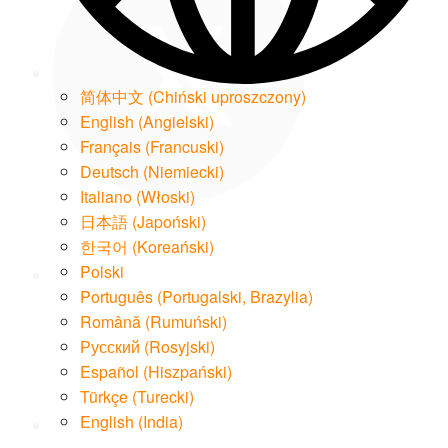
简体中文
(
Chiński uproszczony
)
English
(
Angielski
)
Français
(
Francuski
)
Deutsch
(
Niemiecki
)
Italiano
(
Włoski
)
LinkedIn
日本語
(
Japoński
)
한국어
(
Koreański
)
Polski
Português
(
Portugalski, Brazylia
)
Română
(
Rumuński
)
Русский
(
Rosyjski
)
Email
Español
(
Hiszpański
)
Türkçe
(
Turecki
)
English (India)