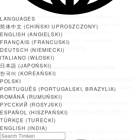
„W finansach pracuje się z danymi. Zasoby
LANGUAGES
ludzkie to sztuka”. „Więc nie przestawałam się
简体中文
(
CHIŃSKI UPROSZCZONY
)
uczyć. Liderzy firmy Timken dostrzegli mój
ENGLISH
(
ANGIELSKI
)
potencjał i pracowali ze mną nad rozwojem
FRANÇAIS
(
FRANCUSKI
)
moich umiejętności”.
Wei Wang
DEUTSCH
(
NIEMIECKI
)
dyrektor generalna
ITALIANO
(
WŁOSKI
)
日本語
(
JAPOŃSKI
)
Budowanie na fundamentach certyfikatu LEED
한국어
(
KOREAŃSKI
)
Jako dyrektor generalna Xiangtan, Wei Wang reprezentuje
POLSKI
firmę Timken jako członka szerszej społeczności i świata.
PORTUGUÊS
(
PORTUGALSKI, BRAZYLIA
)
„Na całym świecie mamy reputację firmy etycznej,
ROMÂNĂ
(
RUMUŃSKI
)
zaangażowanej na rzecz społecznej odpowiedzialności
РУССКИЙ
(
ROSYJSKI
)
biznesu, co wyróżnia nas spośród wielu producentów na
ESPAÑOL
(
HISZPAŃSKI
)
świecie” – mówi.
TÜRKÇE
(
TURECKI
)
ENGLISH (INDIA)
Aby móc spełniać oczekiwania stawiane wobec tej roli w
sposób uczciwy i konsekwentny, Wang przywiązuje dużą