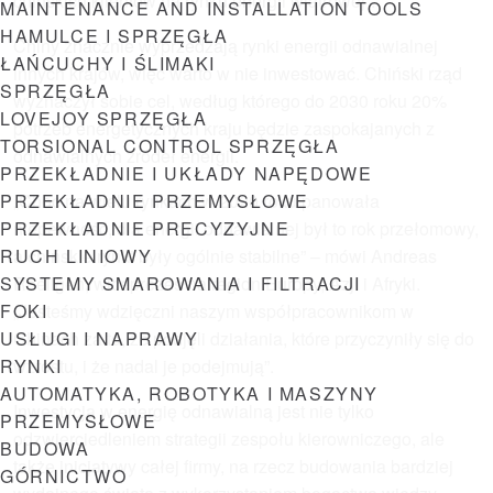
chińskich klientów na rynku energii wiatrowej”.
MAINTENANCE AND INSTALLATION TOOLS
HAMULCE I SPRZĘGŁA
Chiny znacznie wyprzedzają rynki energii odnawialnej
ŁAŃCUCHY I ŚLIMAKI
innych krajów, więc warto w nie inwestować. Chiński rząd
SPRZĘGŁA
wyznaczył sobie cel, według którego do 2030 roku 20%
LOVEJOY SPRZĘGŁA
potrzeb energetycznych kraju będzie zaspokajanych z
TORSIONAL CONTROL SPRZĘGŁA
odnawialnych źródeł energii.
PRZEKŁADNIE I UKŁADY NAPĘDOWE
PRZEKŁADNIE PRZEMYSŁOWE
„Choć na wielu rynkach w 2020 roku panowała
PRZEKŁADNIE PRECYZYJNE
niepewność, dla energii odnawialnej był to rok przełomowy,
RUCH LINIOWY
a chińskie rynki były ogólnie stabilne” – mówi Andreas
SYSTEMY SMAROWANIA I FILTRACJI
Roellgen, wiceprezes na region Europy, Azji i Afryki.
FOKI
„Jesteśmy wdzięczni naszym współpracownikom w
USŁUGI I NAPRAWY
Chinach za to, że podjęli działania, które przyczyniły się do
RYNKI
wzrostu, i że nadal je podejmują”.
AUTOMATYKA, ROBOTYKA I MASZYNY
Inwestycja w energię odnawialną jest nie tylko
PRZEMYSŁOWE
odzwierciedleniem strategii zespołu kierowniczego, ale
BUDOWA
także inicjatywy całej firmy, na rzecz budowania bardziej
GÓRNICTWO