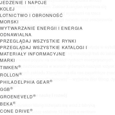
wydajnego świata z wykorzystaniem bogactwa wiedzy
JEDZENIE I NAPOJE
inżynierskiej firmy Timken. Zakład Xiangtan wyróżnia się
KOLEJ
przywództwem dyrektor Wang i jej wysiłkami na rzecz
LOTNICTWO I OBRONNOŚĆ
kontynuowania zrównoważonego rozwoju oraz poszerzania
MORSKI
wiedzy i umiejętności jej zespołu.
WYTWARZANIE ENERGII I ENERGIA
ODNAWIALNA
PRZEGLĄDAJ WSZYSTKIE RYNKI
W grudniu 2020 r. spółka Timken ogłosiła inwestycję w wyso
PRZEGLĄDAJ WSZYSTKIE KATALOGI I
wiatrowej i słonecznej. Duża część tej inwestycji trafi do z
MATERIAŁY INFORMACYJNE
rosnący wzrost popytu na chińskich rynkach energetycznych, 
MARKI
wymagają zastosowania w wałach głównych naszych łożysk o
®
TIMKEN
produkcyjnych zakładu Xiangtan ma dla nas zasadnicze znacz
®
ROLLON
klientów na rynku energii wiatrowej” – wyjaśnia Wei Wang, 
®
PHILADELPHIA GEAR
Chinach.
®
GGB
Zaangażowanie w naukę i rozwój
®
GROENEVELD
®
BEKA
Kariera dyrektor Wang rozwijała się wraz z fabryką
®
CONE DRIVE
Xiangtan, która przez ostatnie 13 lat jest w centrum