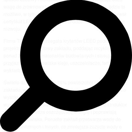
wagę do zrównoważonych praktyk, wszędzie tam, gdzie to
możliwe, w tym także do dbania o to, by zakład utrzymywał
certyfikat LEED w okresie przechodzenia w następną fazę
rozwoju.
Firma Timken przestrzegała kryteriów LEED podczas
projektowania i budowy zakładu, poddając recyklingowi
ponad 20 procent materiałów budowlanych i stosując
przyjazne dla środowiska kleje, uszczelniacze, farby i
wykładziny.
Światło dzienne oświetla 75% powierzchni operacyjnej
zakładu, wpadając do pomieszczeń przez lukarny i szkło o
wysokiej przepuszczalności światła widzialnego, a
wysokowydajny system klimatyzacji, czujnik CO2 i induktor
świeżego powietrza oszczędzają energię i poprawiają
jakość środowiska. Ponadto zakład przetwarza wodę do
celów sanitarnych i innych, co zmniejsza zużycie wody o