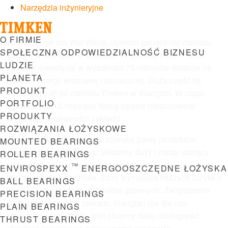
Narzędzia inżynieryjne
Menu
O FIRMIE
To ważny rok dla Wei Wang, dyrektor generalnej zakładu
SPOŁECZNA ODPOWIEDZIALNOŚĆ BIZNESU
Timken w Xiangtan w Chinach. W grudniu 2020 r. firma
LUDZIE
ogłosiła inwestycję w wysokości 75 milionów dolarów na
PLANETA
rynkach energii wiatrowej i słonecznej. Duża część tej
PRODUKT
inwestycji trafi do zakładu Timken w Xiangtan. W ciągu
PORTFOLIO
najbliższych 12 miesięcy Wang będzie nadzorowała
PRODUKTY
ekspansję działalności zakładu.
ROZWIĄZANIA ŁOŻYSKOWE
„Zakład w Xiangtan oferuje szeroką gamę produktów
MOUNTED BEARINGS
wiatrowych”, mówi Wang. „Widzimy duży i nadal rosnący
ROLLER BEARINGS
popyt na chińskich rynkach energetycznych, zwłaszcza na
™
ENVIROSPEXX
ENERGOOSZCZĘDNE ŁOŻYSKA
większe turbiny wiatrowe, które wymagają naszych łożysk o
BALL BEARINGS
bardzo dużej średnicy do wałów głównych. Zwiększenie
PRECISION BEARINGS
mocy produkcyjnych zakładu Xiangtan ma dla nas
PLAIN BEARINGS
zasadnicze znaczenie, jeśli chcemy dalej obsługiwać
THRUST BEARINGS