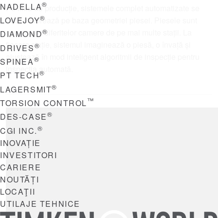
®
NADELLA
Pe linia de producție, sistemele complet automatizate se
®
LOVEJOY
auto-calibrează pe baza geometriei piesei. Piesele sunt
®
prezentate diferitelor camere de pe mai multe stații. La
DIAMOND
fiecare stație, sistemul imaginează o piesă, o învață și
®
DRIVES
ajustează în mod inteligent algoritmii de inspecție pentru
®
SPINEA
inspecția automată.
®
PT TECH
®
LAGERSMIT
™
TORSION CONTROL
®
DES-CASE
®
CGI INC.
INOVAȚIE
INVESTITORI
CARIERE
NOUTĂȚI
LOCAŢII
UTILAJE TEHNICE
TIMKEN