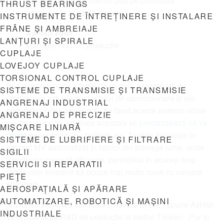
fost întotdeauna accentul pus pe cultivarea
THRUST BEARINGS
talentului în această direcție.”
INSTRUMENTE DE ÎNTREȚINERE ȘI INSTALARE
FRÂNE ȘI AMBREIAJE
Ashish Vasil
LANȚURI ȘI SPIRALE
Manager R&D în producție
CUPLAJE
LOVEJOY CUPLAJE
TORSIONAL CONTROL CUPLAJE
Penuria prelungită a forței de muncă, exacerbată de
SISTEME DE TRANSMISIE ȘI TRANSMISIE
problemele actuale ale lanțului de aprovizionare și ale
ANGRENAJ INDUSTRIAL
perturbării forței de muncă
,
au făcut aceste sisteme vitale
ANGRENAJ DE PRECIZIE
pentru producție, iar piața acestora se
preconizează că va
MIȘCARE LINIARĂ
crește
exponențial în următorii ani. Timken folosește în
SISTEME DE LUBRIFIERE ȘI FILTRARE
prezent MV automatizat în fabrici din întreaga lume, unde
SIGILII
tehnologia creează eficiențe, permițând în același timp
SERVICII SI REPARATII
lucrătorilor existenți să ocupe mai multe roluri cu valoare
PIEŢE
adăugată.
AEROSPAȚIALĂ ȘI APĂRARE
AUTOMATIZARE, ROBOTICĂ ȘI MAȘINI
„Viziunea artificială satisface o nevoie critică”, spune Ashish
INDUSTRIALE
Vasil, manager R&D de producție la sediul Timken. „Pur și