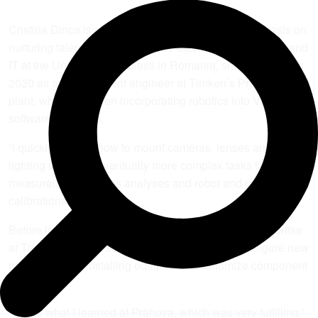
Cristina Dinca is a prime example of Timken’s emphasis on
nurturing talent. After earning her Master’s in computers and
IT at the University of Ploiesti in Romania, she was hired in
2020 as a development engineer at Timken’s Prahova
plant, which was then incorporating robotics into Vasil’s
software programs.
“I quickly learned how to mount cameras, lenses and
lighting units and eventually more complex tasks like
measurement systems analyses and robot and camera
calibrations,” says Dinca.
Before long, she was asked to share her growing expertise
at Timken’s San Jose Iturbide facility, helping configure new
machinery and installing equipment to automize component
inspection.
“I used what I learned at Prahova, which was very fulfilling,”