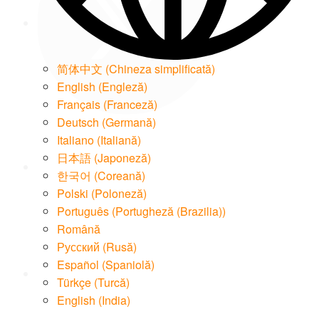
简体中文
(
Chineza simplificată
)
English
(
Engleză
)
Français
(
Franceză
)
Deutsch
(
Germană
)
LinkedIn
Italiano
(
Italiană
)
日本語
(
Japoneză
)
한국어
(
Coreană
)
Polski
(
Poloneză
)
Português
(
Portugheză (Brazilia)
)
Română
Email
Русский
(
Rusă
)
Español
(
Spaniolă
)
Türkçe
(
Turcă
)
English (India)