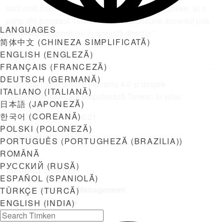
sunt mult mai bine aplicate la aplicații mai complexe. Și o
parte din succesul Timken a fost întotdeauna accentul pus
LANGUAGES
pe cultivarea talentului în această direcție.”
简体中文
(
CHINEZA SIMPLIFICATĂ
)
ENGLISH
(
ENGLEZĂ
)
FRANÇAIS
(
FRANCEZĂ
)
DEUTSCH
(
GERMANĂ
)
Aflați mai multe
despre Industria 4.0 și despre
ITALIANO
(
ITALIANĂ
)
macrotendințele care propulsează Timken în viitor.
日本語
(
JAPONEZĂ
)
한국어
(
COREANĂ
)
Last Updated:
2023/06/21
POLSKI
(
POLONEZĂ
)
Published:
2023/01/20
PORTUGUÊS
(
PORTUGHEZĂ (BRAZILIA)
)
ROMÂNĂ
РУССКИЙ
(
RUSĂ
)
Related Stories
ESPAÑOL
(
SPANIOLĂ
)
A Vision for Talent Management
TÜRKÇE
(
TURCĂ
)
A Focus on People
ENGLISH (INDIA)