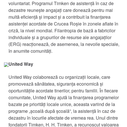
voluntariat. Programul Timken de asistență în caz de
®
dezastre reunește angajați care donează pentru mai
Philadelphia Gear
multă eficiență și impact și a contribuit la finanțarea
asistenței acordate de Crucea Roșie în zonele aflate în
®
GGB
criză, la nivel mondial. Filantropia de bază a fabricilor
individuale și a grupurilor de resurse ale angajaților
®
Groeneveld
(ERG) reacționează, de asemenea, la nevoile speciale,
în anumite comunități.
®
BEKA
United Way
®
Cone Drive
United Way colaborează cu organizații locale, care
promovează sănătatea, siguranța economică și
oportunitățile acordate tinerilor, pentru familii. În fiecare
®
Nadella
comunitate, United Way ajută la finanțarea programelor
bazate pe priorități locale unice, aceasta variind de la
®
LoveJoy
programe „școală după școală”, la asistență în caz de
dezastru în locurile afectate de vremea rea. Unul dintre
®
fondatorii Timken, H. H. Timken, a recunoscut valoarea
Diamond