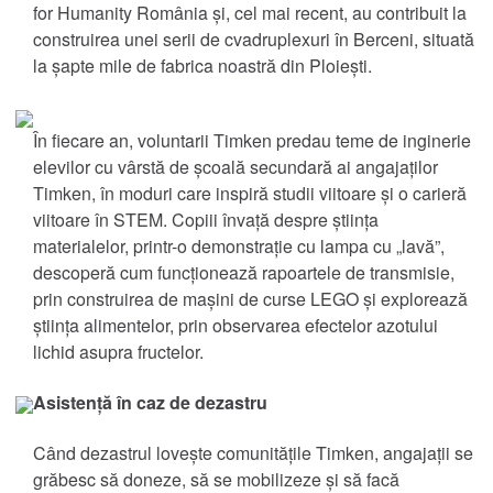
for Humanity România și, cel mai recent, au contribuit la
construirea unei serii de cvadruplexuri în Berceni, situată
Mancare si bautura
la șapte mile de fabrica noastră din Ploiești.
Marin
În fiecare an, voluntarii Timken predau teme de inginerie
elevilor cu vârstă de școală secundară ai angajaților
Minerit
Timken, în moduri care inspiră studii viitoare și o carieră
viitoare în STEM. Copiii învață despre știința
Explorați toate piețele
materialelor, printr-o demonstrație cu lampa cu „lavă”,
descoperă cum funcționează rapoartele de transmisie,
Explorați toate cataloagele și literatura
prin construirea de mașini de curse LEGO și explorează
știința alimentelor, prin observarea efectelor azotului
Mărci
lichid asupra fructelor.
Asistență în caz de dezastru
®
Timken
Când dezastrul lovește comunitățile Timken, angajații se
®
Rollon
grăbesc să doneze, să se mobilizeze și să facă