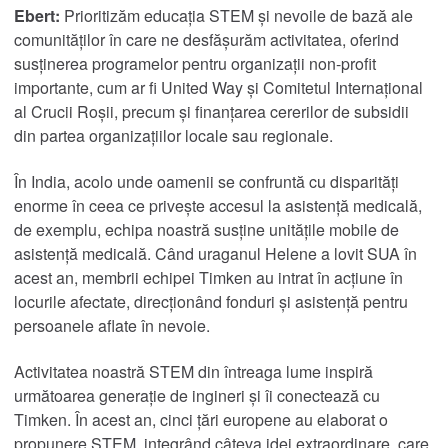
Investitori
Ebert:
Prioritizăm educația STEM și nevoile de bază ale
Cariere
comunităților în care ne desfășurăm activitatea, oferind
Noutăți
susținerea programelor pentru
organizații non-profit
importante, cum ar fi United Way și Comitetul Internațional
Locaţii
al Crucii Roșii, precum și finanțarea cererilor de subsidii
Utilaje tehnice
din partea organizațiilor locale sau regionale.
TIMKEN
WORLD
În India, acolo unde oamenii se confruntă cu disparități
LANGUAGES
enorme în ceea ce privește accesul la asistență medicală,
de exemplu, echipa noastră susține unitățile mobile de
asistență medicală. Când uraganul Helene a lovit SUA în
acest an, membrii echipei Timken au intrat în acțiune în
locurile afectate, direcționând fonduri și asistență pentru
persoanele aflate în nevoie.
Activitatea noastră STEM din întreaga lume inspiră
următoarea generație de ingineri și îi conectează cu
Timken. În acest an, cinci țări europene au elaborat o
propunere STEM, integrând câteva idei extraordinare, care