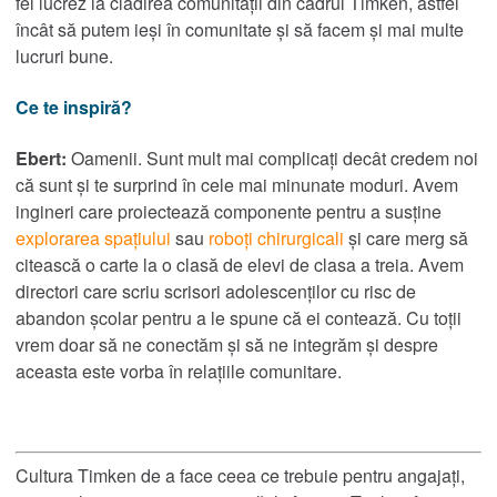
fel lucrez la clădirea comunității din cadrul Timken, astfel
încât să putem ieși în comunitate și să facem și mai multe
lucruri bune.
Ce te inspiră?
Ebert:
Oamenii. Sunt mult mai complicați decât credem noi
că sunt și te surprind în cele mai minunate moduri. Avem
ingineri care proiectează componente pentru a susține
explorarea spațiului
sau
roboți chirurgicali
și care merg să
citească o carte la o clasă de elevi de clasa a treia. Avem
directori care scriu scrisori adolescenților cu risc de
abandon școlar pentru a le spune că ei contează. Cu toții
vrem doar să ne conectăm și să ne integrăm și despre
aceasta este vorba în relațiile comunitare.
Cultura Timken de a face ceea ce trebuie pentru angajați,