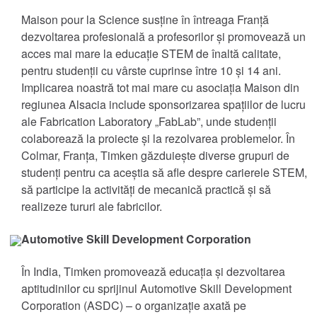
Maison pour la Science susține în întreaga Franță
Lanțuri și spirale
dezvoltarea profesională a profesorilor și promovează un
acces mai mare la educație STEM de înaltă calitate,
Cuplaje
pentru studenții cu vârste cuprinse între 10 și 14 ani.
Implicarea noastră tot mai mare cu asociația Maison din
Lovejoy Cuplaje
regiunea Alsacia include sponsorizarea spațiilor de lucru
ale Fabrication Laboratory „FabLab”, unde studenții
Torsional Control Cuplaje
colaborează la proiecte și la rezolvarea problemelor. În
Colmar, Franța, Timken găzduiește diverse grupuri de
studenți pentru ca aceștia să afle despre carierele STEM,
Sisteme de transmisie și transmisie
să participe la activități de mecanică practică și să
realizeze tururi ale fabricilor.
Angrenaj industrial
Automotive Skill Development Corporation
Angrenaj de precizie
În India, Timken promovează educația și dezvoltarea
aptitudinilor cu sprijinul Automotive Skill Development
Mișcare liniară
Corporation (ASDC) – o organizație axată pe