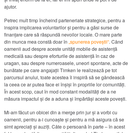
ajutor.
Petrec mult timp încheind parteneriate strategice, pentru a
inspira implicarea voluntarilor și pentru a găsi surse de
finanțare care să răspundă nevoilor locale. O mare parte
din munca mea constă doar în
„spunerea poveștii”
. Când
oamenii aud despre aceste unități mobile de asistență
medicală sau despre eforturile de asistență în caz de
uragan, sau despre numeroasele, uneori spontane, acte de
bunătate pe care angajații Timken le realizează pe tot
parcursul anului, toate acestea îi inspiră să se gândească
la ceea ce ar putea face ei înșiși în propriile lor comunități.
În acest scop, caut în mod constant modalități de a ne
măsura impactul și de a aduna și împărtăși aceste povești.
Mi-am făcut un obicei din a merge prin jur și a vorbi cu
oamenii, pentru a-i cunoaște și pentru a mă asigura că se
simt apreciați și auziți. Câte o persoană în parte – în acest