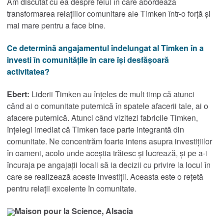
Am discutat cu ea despre felul în care abordează
transformarea relațiilor comunitare ale Timken într-o forță și
Roller Bearings
mai mare pentru a face bine.
Ce determină angajamentul îndelungat al Timken în a
™
Rulmenți EnviroSpexx
Eficienți Energetici
investi în comunitățile în care își desfășoară
activitatea?
Ball Bearings
Ebert:
Liderii Timken au înțeles de mult timp că atunci
Precision Bearings
când ai o comunitate puternică în spatele afacerii tale, ai o
afacere puternică. Atunci când vizitezi fabricile Timken,
Plain Bearings
înțelegi imediat că Timken face parte integrantă din
comunitate. Ne concentrăm foarte intens asupra investițiilor
în oameni, acolo unde aceștia trăiesc și lucrează, și pe a-i
Thrust Bearings
încuraja pe angajații locali să ia decizii cu privire la locul în
care se realizează aceste investiții. Aceasta este o rețetă
Instrumente de întreținere și instalare
pentru relații excelente în comunitate.
Frâne și ambreiaje
Maison pour la Science, Alsacia