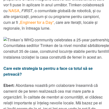
vor fi puse în aplicare în anul următor. Timken colaborează
cu
NASA
,
FIRST
, o comunitate globală de robotică, și cu
alte organizații, precum și cu programe pentru campioni,
cum ar fi
„Engineer for a Day”
, care are iterații, locale și
regionale, în întreaga lume.
Comunitatea sediilor Timken de la nivel mondial sărbătorește
construit 35 de case, construind locuințe stabile pentru familii
instalarea izolației la casa construită de femei în acest an.
Care este strategia ta pentru a face ca totul să se
petreacă?
Ebert:
Abordarea noastră prin colaborare înseamnă că
oamenii de pe teren realizează cea mai mare parte a
organizării. În calitate de membri ai comunității, ei clădesc
relații importante și înțeleg nevoile locale. Mă bazez pe ei
și învăț enorm de la ei, iar ei îmi spun unde le pot fi de