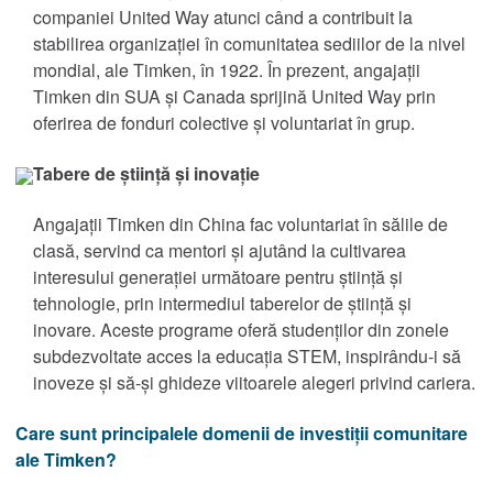
companiei United Way atunci când a contribuit la
stabilirea organizației în comunitatea sediilor de la nivel
®
Drives
mondial, ale Timken, în 1922. În prezent, angajații
Timken din SUA și Canada sprijină United Way prin
®
SPINEA
oferirea de fonduri colective și voluntariat în grup.
Tabere de știință și inovație
®
PT Tech
Angajații Timken din China fac voluntariat în sălile de
®
Lagersmit
clasă, servind ca mentori și ajutând la cultivarea
interesului generației următoare pentru știință și
™
tehnologie, prin intermediul taberelor de știință și
Torsion Control
inovare. Aceste programe oferă studenților din zonele
subdezvoltate acces la educația STEM, inspirându-i să
®
Des-Case
inoveze și să-și ghideze viitoarele alegeri privind cariera.
®
CGI Inc.
Care sunt principalele domenii de investiții comunitare
ale Timken?
Inovație