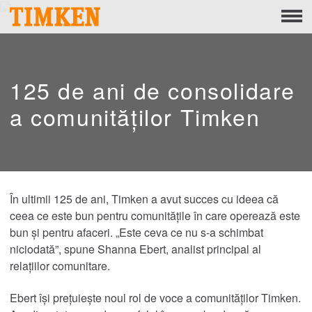
Menu
Despre
Responsabilitate socială corporativă
125 de ani de consolidare
Oameni
a comunităților Timken
Planetă
Produs
Portofoliu
În ultimii 125 de ani, Timken a avut succes cu ideea că
ceea ce este bun pentru comunitățile în care operează este
bun și pentru afaceri. „Este ceva ce nu s-a schimbat
Produse
niciodată”, spune Shanna Ebert, analist principal al
relațiilor comunitare.
Soluții de rulmenți proiectate
Ebert își prețuiește noul rol de voce a comunităților Timken.
Mounted Bearings