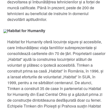
dezvoltarea și îmbunătățirea tehnicienilor și a forței de
Sisteme de lubrifiere și filtrare
muncă calificate. Până în prezent, peste de 200 de
tehnicieni au beneficiat de instruire în domeniul
Sigilii
dezvoltării aptitudinilor.
Servicii si reparatii
Habitat for Humanity
Habitat for Humanity oferă locuințe sigure și accesibile,
Pieţe
care îmbunătățesc viața familiilor subreprezentate și
consolidează cartierele din 70 de țări. Proprietarii caselor
Aerospațială și Apărare
„Habitat” ajută la construirea locuințelor alături de
voluntari și plătesc o ipotecă accesibilă. Timken a
Automatizare, Robotică și Mașini Industriale
construit prima sa casă „Habitat” în România, în 1996, și
a lansat eforturile de voluntariat „Habitat” în SUA, în
Cale ferată
1999, pentru a ne sărbători centenarul. De atunci,
Timken a construit 35 de case în parteneriat cu Habitat
for Humanity din East Central Ohio și a găzduit prima zi
Construcții
de construcție dintotdeauna desfășurată doar cu femei.
Echipele Timken din Ploiești și Prahova susțin Habitat
Generarea de energie și energia regenerabilă