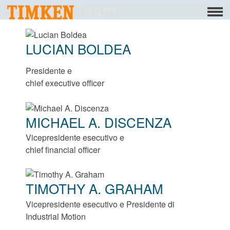
Executive Team
Menu
Informazioni
LUCIAN BOLDEA
Responsabilità sociale d’impresa
Presidente e
D’impresa Persone
chief executive officer
D’Impresa Pianeta
MICHAEL A. DISCENZA
D’impresa Prodotto
Vicepresidente esecutivo e
Portafoglio
chief financial officer
Prodotti
TIMOTHY A. GRAHAM
Cuscinetti
Vicepresidente esecutivo e Presidente di
Industrial Motion
Mounted Bearings