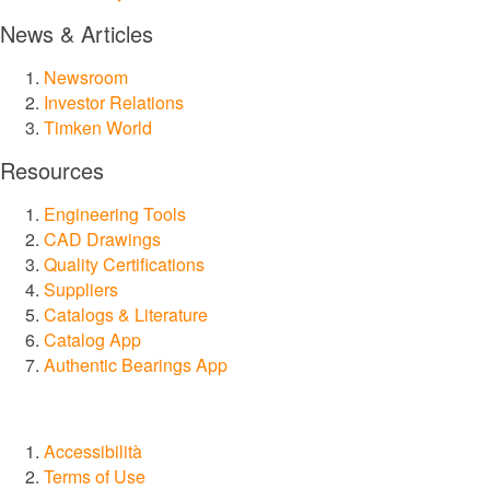
News & Articles
Sistemi di lubrificazione
Newsroom
Sigillare
Investor Relations
Timken World
Servizi e riparazioni
Resources
Mercati
Engineering Tools
CAD Drawings
Quality Certifications
Aerospazio e Difesa
Suppliers
Catalogs & Literature
Attività mineraria
Catalog App
Authentic Bearings App
Automazione, robotica e macchinari industriali
Cibo e bevande
Accessibilità
Terms of Use