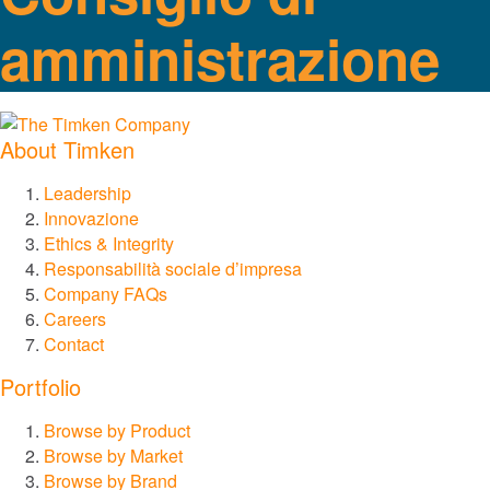
amministrazione
Catene e coclee
Giunti
About Timken
Lovejoy Giunti
Leadership
Innovazione
Torsional Control Giunti
Ethics & Integrity
Responsabilità sociale d’impresa
Sistemi di ingranaggi e trasmissione
Company FAQs
Careers
Ingranaggi industriali
Contact
Portfolio
Ingranaggi di precisione
Browse by Product
Browse by Market
Moto lineare
Browse by Brand