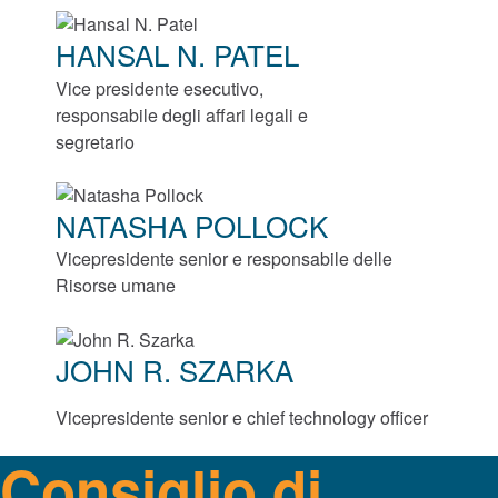
HANSAL N. PATEL
Roller Bearings
Vice presidente esecutivo,
Cuscinetti ad alta efficienza energetica
responsabile degli affari legali e
™
EnviroSpexx
segretario
Ball Bearings
NATASHA POLLOCK
Precision Bearings
Vicepresidente senior e responsabile delle
Risorse umane
Plain Bearings
JOHN R. SZARKA
Thrust Bearings
Vicepresidente senior e chief technology officer
Strumenti per la manutenzione e l’installazione
Consiglio di
Freni e frizioni