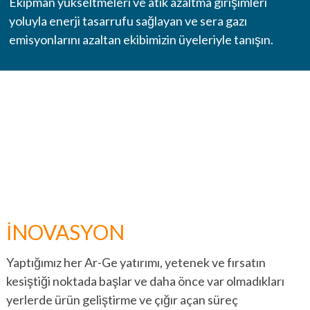
Ekipman yükseltmeleri ve atık azaltma girişimleri
OTOMASYON, ROBOTIK VE ENDÜSTRIYEL MAKINELER
yoluyla enerji tasarrufu sağlayan ve sera gazı
emisyonlarını azaltan ekibimizin üyeleriyle tanışın.
YAPI
YIYECEK VE IÇECEK
TÜM PIYASALARI KEŞFET
TÜM KATALOGLARI VE LITERATÜRÜ KEŞFEDIN
MARKALAR
®
TIMKEN
İNOVASYON
®
ROLLON
Yaptığımız her Ar-Ge yatırımı, yetenek ve fırsatın
kesiştiği noktada başlar ve daha önce var olmadıkları
®
PHILADELPHIA GEAR
yerlerde ürün geliştirme ve çığır açan süreç