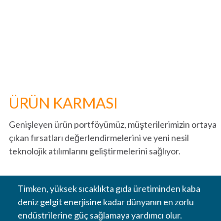
ZINCIRLER VE BURGULAR
KAPLINLER
LOVEJOY KAPLINLER
TORSIONAL CONTROL KAPLINLER
ÜRÜN KARMASI
DIŞLI VE TAHRIK SISTEMLERI
Genişleyen ürün portföyümüz, müşterilerimizin ortaya
çıkan fırsatları değerlendirmelerini ve yeni nesil
ENDÜSTRIYEL DIŞLI SISTEMLERI
teknolojik atılımlarını geliştirmelerini sağlıyor.
HASSAS DIŞLI SISTEMI
Timken, yüksek sıcaklıkta gıda üretiminden kaba
DOĞRUSAL HAREKET
deniz gelgit enerjisine kadar dünyanın en zorlu
endüstrilerine güç sağlamaya yardımcı olur.
YAĞLAMA VE FILTRASYON SISTEMLERI