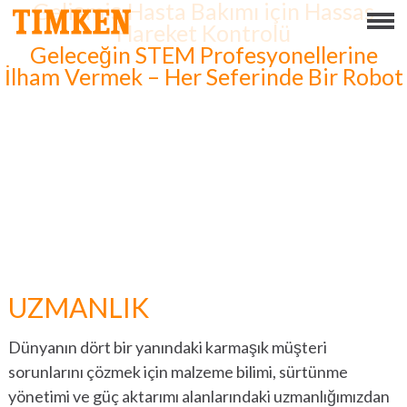
Gelişmiş Hasta Bakımı için Hassas
Menu
Hareket Kontrolü
Geleceğin STEM Profesyonellerine
HAKKINDA
İlham Vermek – Her Seferinde Bir Robot
KURUMSAL SOSYAL SORUMLULUK
TEMELINDE İNSANLAR
GEZEGENI
TEMELINDE ÜRÜN
UZMANLIK
PORTFÖY
Dünyanın dört bir yanındaki karmaşık müşteri
ÜRÜNLER
sorunlarını çözmek için malzeme bilimi, sürtünme
MÜHENDISLIK RULMAN ÇÖZÜMLERI
yönetimi ve güç aktarımı alanlarındaki uzmanlığımızdan