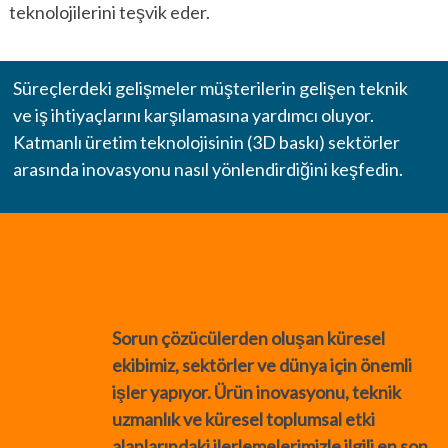
teknolojilerini teşvik eder.
®
GGB
®
GROENEVELD
Süreçlerdeki gelişmeler müşterilerin gelişen teknik
ve iş ihtiyaçlarını karşılamasına yardımcı oluyor.
®
BEKA
Katmanlı üretim teknolojisinin (3D baskı) sektörler
arasında inovasyonu nasıl yönlendirdiğini keşfedin.
®
CONE DRIVE
®
NADELLA
®
LOVEJOY
®
DIAMOND
Sorun çözücülerden oluşan küresel
ekibimiz, sektörler ve dünya için önemli
®
DRIVES
işler yapıyor. Ürün inovasyonu, teknik
uzmanlık ve küresel toplumsal etki
®
SPINEA
alanlarındaki ilerlemelerimizle ilgili en son