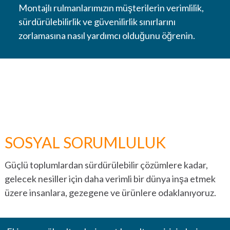
Montajlı rulmanlarımızın müşterilerin verimlilik,
sürdürülebilirlik ve güvenilirlik sınırlarını
FOKLAR
zorlamasına nasıl yardımcı olduğunu öğrenin.
HIZMETLER VE ONARIM
PIYASALAR
DEMIRYOLU
DENIZ
SOSYAL SORUMLULUK
ENERJI ÜRETIMI VE YENILENEBILIR ENERJI
Güçlü toplumlardan sürdürülebilir çözümlere kadar,
gelecek nesiller için daha verimli bir dünya inşa etmek
HAVACILIK VE SAVUNMA
üzere insanlara, gezegene ve ürünlere odaklanıyoruz.
MADENCILIK