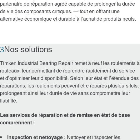
partenaire de réparation agréé capable de prolonger la durée
de vie des composants critiques.
—
tout en offrant une
Timken® Mounted Bearings
alternative économique et durable à l’achat de produits neufs.
™
Roulements écoénergétiques EnviroSpexx
Nos solutions
Plain Bearings
Timken Industrial Bearing Repair remet à neuf les roulements à
Precision Bearings
rouleaux, leur permettant de reprendre rapidement du service
et d’optimiser leur disponibilité. Selon leur état et l’étendue des
Thrust Bearings
réparations, les roulements peuvent être réparés plusieurs fois,
prolongeant ainsi leur durée de vie sans compromettre leur
Produits de transmission de puissance
fiabilité.
mécanique Timken
Les services de réparation et de remise en état de base
Freins et embrayages
comprennent :
Inspection et nettoyage :
Nettoyer et inspecter les
Chaînes et vis sans fin