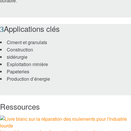
durable.
Nourriture et boisson
Production d’électricité et énergies renouvelables
Applications clés
Rail
Ciment et granulats
Construction
Marchés
sidérurgie
Exploitation minière
®
Papeteries
Timken
Production d’énergie
®
Rollon
®
Ressources
Philadelphia Gear
®
GGB