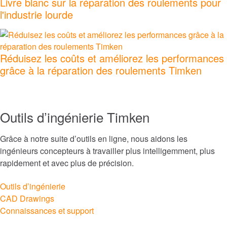
Livre blanc sur la réparation des roulements pour
®
l'industrie lourde
Groeneveld
®
BEKA
Réduisez les coûts et améliorez les performances
grâce à la réparation des roulements Timken
®
Cone Drive
®
Nadella
Outils d’ingénierie Timken
®
LoveJoy
Grâce à notre suite d’outils en ligne, nous aidons les
ingénieurs concepteurs à travailler plus intelligemment, plus
®
Diamond
rapidement et avec plus de précision.
®
Outils d’ingénierie
Drives
CAD Drawings
Connaissances et support
®
SPINEA