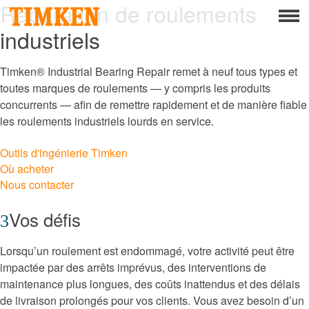
Réparation de roulements
Menu
industriels
À propos
Responsabilité sociale d’entreprise
Timken® Industrial Bearing Repair remet à neuf tous types et
toutes marques de roulements — y compris les produits
Personnel
concurrents — afin de remettre rapidement et de manière fiable
les roulements industriels lourds en service.
Planète
Outils d'ingénierie Timken
Où acheter
Les produits
Nous contacter
Portefeuille
Vos défis
Produits
Lorsqu’un roulement est endommagé, votre activité peut être
Solutions de roulements techniques
impactée par des arrêts imprévus, des interventions de
maintenance plus longues, des coûts inattendus et des délais
de livraison prolongés pour vos clients. Vous avez besoin d’un
Roller Bearings