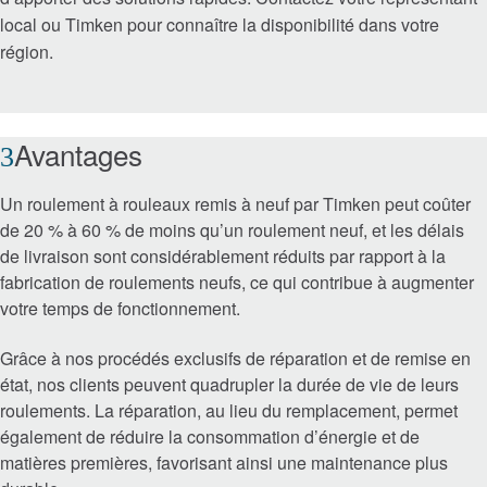
local ou Timken pour connaître la disponibilité dans votre
Scellés
région.
Réparation de roulements
Avantages
Marques
Un roulement à rouleaux remis à neuf par Timken peut coûter
Aérospatiale et défense
de 20 % à 60 % de moins qu’un roulement neuf, et les délais
de livraison sont considérablement réduits par rapport à la
Automatisation, robotique et machines
fabrication de roulements neufs, ce qui contribue à augmenter
industrielles
votre temps de fonctionnement.
Construction
Grâce à nos procédés exclusifs de réparation et de remise en
état, nos clients peuvent quadrupler la durée de vie de leurs
Exploitation minière
roulements. La réparation, au lieu du remplacement, permet
également de réduire la consommation d’énergie et de
Marin
matières premières, favorisant ainsi une maintenance plus