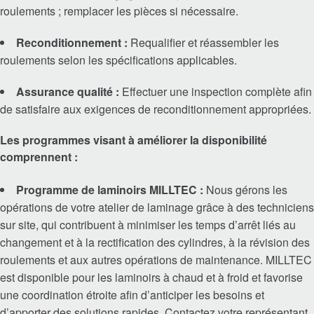
roulements ; remplacer les pièces si nécessaire.
Raccords
Reconditionnement :
Requalifier et réassembler les
roulements selon les spécifications applicables.
Accouplements Lovejoy
Assurance qualité :
Effectuer une inspection complète afin
Accouplements à contrôle de torsion
de satisfaire aux exigences de reconditionnement appropriées.
Les programmes visant à améliorer la disponibilité
Engrenages et systèmes d’entraînement
comprennent :
Engrenages industriels
Programme de laminoirs MILLTEC :
Nous gérons les
opérations de votre atelier de laminage grâce à des techniciens
Engrenages de précision
sur site, qui contribuent à minimiser les temps d’arrêt liés au
changement et à la rectification des cylindres, à la révision des
roulements et aux autres opérations de maintenance. MILLTEC
Mouvement linéaire
est disponible pour les laminoirs à chaud et à froid et favorise
une coordination étroite afin d’anticiper les besoins et
Systèmes de lubrification
d’apporter des solutions rapides. Contactez votre représentant