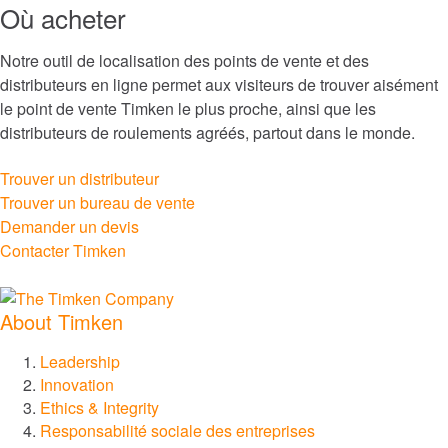
Où acheter
®
PT Tech
Notre outil de localisation des points de vente et des
distributeurs en ligne permet aux visiteurs de trouver aisément
®
Lagersmit
le point de vente Timken le plus proche, ainsi que les
distributeurs de roulements agréés, partout dans le monde.
™
Torsion Control
Trouver un distributeur
Trouver un bureau de vente
®
Des-Case
Demander un devis
Contacter Timken
®
CGI Inc.
Innovation
About Timken
Investisseurs
Carrières
Leadership
Actualités
Innovation
Ethics & Integrity
Sites
Responsabilité sociale des entreprises
Outils Techniques