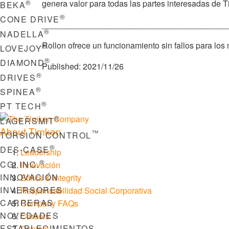
®
genera valor para todas las partes interesadas de 
BEKA
®
CONE DRIVE
________________________________________
®
NADELLA
Rollon ofrece un funcionamiento sin fallos para lo
®
LOVEJOY
®
DIAMOND
Published:
2021/11/26
®
DRIVES
®
SPINEA
®
PT TECH
®
LAGERSMIT
About Timken
™
TORSION CONTROL
®
DES-CASE
Leadership
®
CGI INC.
Innovación
INNOVACIÓN
Ethics & Integrity
INVERSORES
Responsabilidad Social Corporativa
CARRERAS
Company FAQs
NOVEDADES
Careers
ESTABLECIMIENTOS
Contact