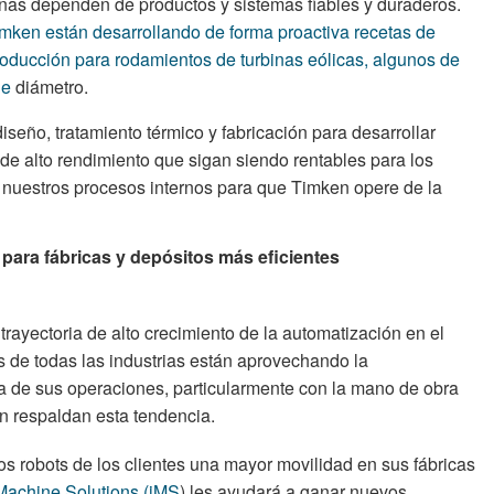
inas dependen de productos y sistemas fiables y duraderos.
imken están desarrollando de forma proactiva recetas de
oducción para rodamientos de turbinas eólicas, algunos de
de
diámetro.
eño, tratamiento térmico y fabricación para desarrollar
de alto rendimiento que sigan siendo rentables para los
ar nuestros procesos internos para que Timken opere de la
para fábricas y depósitos más eficientes
rayectoria de alto crecimiento de la automatización en el
s de todas las industrias están aprovechando la
cia de sus operaciones, particularmente con la mano de obra
n respaldan esta tendencia.
os robots de los clientes una mayor movilidad en sus fábricas
t Machine Solutions (iMS
) les ayudará a ganar nuevos