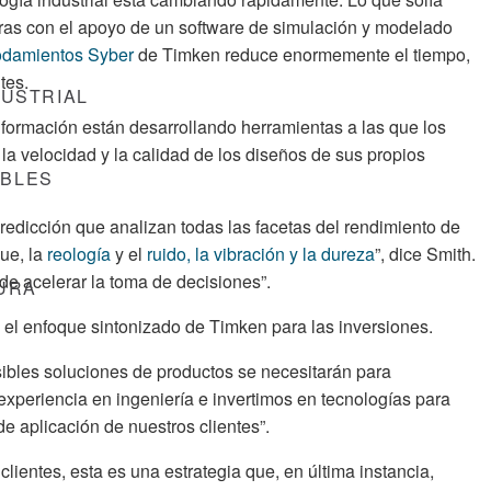
ras con el apoyo de un software de simulación y modelado
rodamientos Syber
de Timken reduce enormemente el tiempo,
tes.
DUSTRIAL
nformación están desarrollando herramientas a las que los
la velocidad y la calidad de los diseños de sus propios
ABLES
redicción que analizan todas las facetas del rendimiento de
que, la
reología
y el
ruido, la vibración y la dureza
”, dice Smith.
e acelerar la toma de decisiones”.
TURA
el enfoque sintonizado de Timken para las inversiones.
bles soluciones de productos se necesitarán para
experiencia en ingeniería e invertimos en tecnologías para
e aplicación de nuestros clientes”.
clientes, esta es una estrategia que, en última instancia,