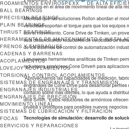
™
RODAMIENTOS ENVIROSPEXX
DE ALTA EFICI
negocios en el área de movimiento lineal de alta res
BALL BEARINGS
PRECISION BEARINGS
Mientras que las soluciones Rollon abordan el movim
PLAIN BEARINGS
velocidad soportan el torque para que los equipos r
THRUST BEARINGS
con el movimiento. Cone Drive de Timken, un prove
HERRAMIENTAS DE MANTENIMIENTO E INSTALA
está desarrollando reductores de velocidad de tran
FRENOS Y EMBRAGUES
de los sistemas de control de automatización industr
CADENAS Y BARRENAS
Las nuevas herramientas analíticas de Timken permi
ACOPLAMIENTOS
reductores armónicos Cone Drive® para aplicacione
LOVEJOY ACOPLAMIENTOS
TORSIONAL CONTROL ACOPLAMIENTOS
“Aprovechamos las capacidades de medición, fabri
SISTEMAS DE ENGRANAJES Y TRANSMISIÓN
engranajes de Cone Drive para desarrollar perfiles
ENGRANAJES INDUSTRIALES
contacto sobre más dientes, lo que ayuda a distribui
ENGRANAJES DE PRECISIÓN
dice Smith. “Estos reductores de armónicos ofrece
MOVIMIENTO LINEAL
prueba y prototipos para posibles nuevos negocios g
SISTEMAS DE LUBRICACIÓN Y FILTRACIÓN
Tecnologías de simulación: desarrollo de soluci
FOCAS
SERVICIOS Y REPARACIONES
La tecnol