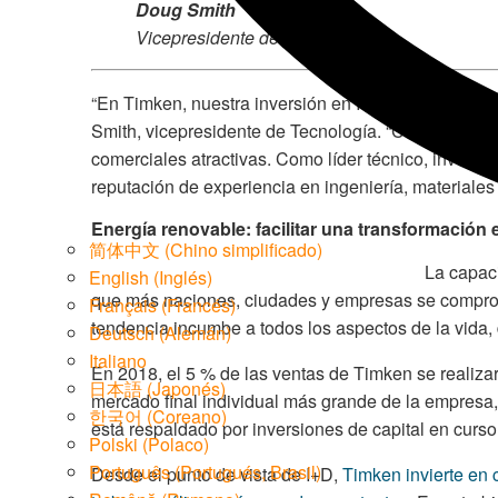
Doug Smith
Vicepresidente de Tecnología
“En Timken, nuestra inversión en I+D se produce do
Smith, vicepresidente de Tecnología. “Como empresa
comerciales atractivas. Como líder técnico, invert
reputación de experiencia en ingeniería, materiales 
Energía renovable: facilitar una transformación 
简体中文
(
Chino simplificado
)
La capac
English
(
Inglés
)
que más naciones, ciudades y empresas se comprom
Français
(
Francés
)
tendencia incumbe a todos los aspectos de la vida, 
Deutsch
(
Alemán
)
Italiano
En 2018, el 5 % de las ventas de Timken se realizar
日本語
(
Japonés
)
mercado final individual más grande de la empresa, 
한국어
(
Coreano
)
está respaldado por inversiones de capital en curso
Polski
(
Polaco
)
Português
(
Portugués, Brasil
)
Desde el punto de vista de I+D,
Timken invierte en 