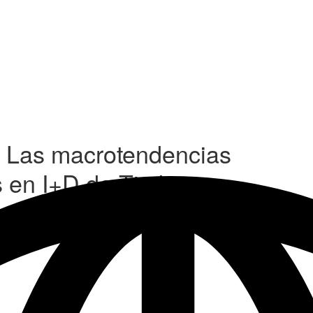
: Las macrotendencias
s en I+D de Timken