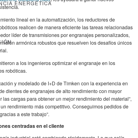
ENCIA ENERGÉTICA
istencia.
iento lineal en la automatización, los reductores de
obóticos realicen de manera eficiente las tareas relacionadas
edor líder de transmisiones por engranajes personalizados,
CIÓN
smisión armónica robustos que resuelven los desafíos únicos
ial.
tieron a los ingenieros optimizar el engranaje en los
s robóticas.
cación y modelado de I+D de Timken con la experiencia en
 de dientes de engranajes de alto rendimiento con mayor
r las cargas para obtener un mejor rendimiento del material”,
n un rendimiento más competitivo. Conseguimos pedidos de
racias a este trabajo”.
ones centradas en el cliente
ogía industrial está cambiando rápidamente. Lo que solía