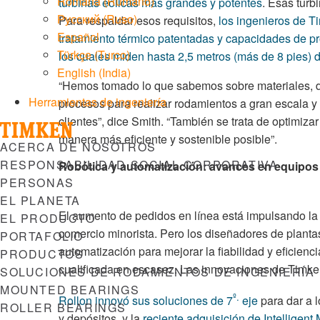
Română
(
Rumano
)
turbinas eólicas más grandes y potentes
. Esas turb
Русский
(
Ruso
)
Para respaldar esos requisitos,
los ingenieros de T
Español
tratamiento térmico patentadas y capacidades de pr
Türkçe
(
Turco
)
los cuales miden hasta 2,5 metros (más de 8 pies) 
English (India)
“Hemos tomado lo que sabemos sobre materiales, dis
Herramientas de ingeniería
procesos para realizar rodamientos a gran escala y 
clientes”, dice Smith. “También se trata de optimiz
manera más eficiente y sostenible posible”.
Menu
ACERCA DE NOSOTROS
RESPONSABILIDAD SOCIAL CORPORATIVA
Robótica y automatización: avances en equipos 
PERSONAS
EL PLANETA
El aumento de pedidos en línea está impulsando la t
EL PRODUCTO
comercio minorista. Pero los diseñadores de planta
PORTAFOLIO
automatización para mejorar la fiabilidad y eficien
PRODUCTOS
cualificada en escasez. Las innovaciones de Timke
SOLUCIONES DE RODAMIENTOS DE INGENIERÍA
MOUNTED BEARINGS
º.
Rollon innovó sus soluciones de 7
eje
para dar a l
ROLLER BEARINGS
y depósitos, y la
reciente adquisición de Intelligen