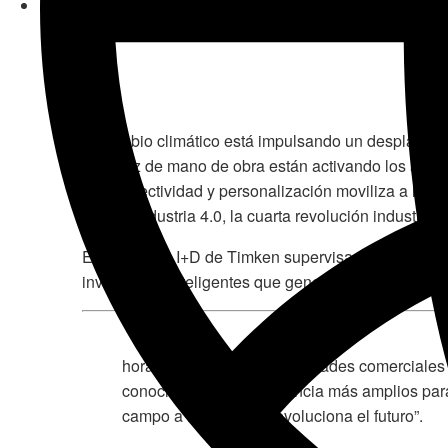
El cambio climático está impulsando un desplazamie
escasez de mano de obra están activando los avanc
interconectividad y personalización moviliza a los f
ofrecer Industria 4.0, la cuarta revolución industrial
El equipo de I+D de Timken supervisa estas tendenci
inversiones inteligentes que generen valor para tod
hora de identificar oportunidades comerciales 
conocimientos y experiencia más amplios par
campo a medida que evoluciona el futuro”.