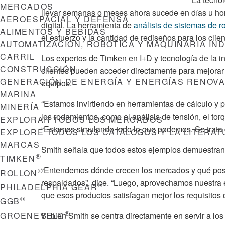
MERCADOS
llevar semanas o meses ahora sucede en días u ho
AEROESPACIAL Y DEFENSA
digital. La herramienta de
análisis de sistemas de 
ALIMENTOS Y BEBIDAS
el esfuerzo y la cantidad de rediseños para los clien
AUTOMATIZACIÓN, ROBÓTICA Y MAQUINARIA IN
CARRIL
Los expertos de Timken en I+D y tecnología de la i
CONSTRUCCIÓN
clientes pueden acceder directamente para mejorar 
GENERACIÓN DE ENERGÍA Y ENERGÍAS RENOV
equipos.
MARINA
“Estamos invirtiendo en herramientas de cálculo y p
MINERÍA
los rodamientos, como el análisis de tensión, el tor
EXPLORAR TODOS LOS MERCADOS
“Estamos simulando todo lo que podemos. Se trata d
EXPLORE TODOS LOS CATÁLOGOS Y LA LITERA
MARCAS
Smith señala que todos estos ejemplos demuestran 
®
TIMKEN
“Entendemos dónde crecen los mercados y qué posi
®
ROLLON
respaldarlos”, dice. “Luego, aprovechamos nuestra 
®
PHILADELPHIA GEAR
que esos productos satisfagan mejor los requisitos d
®
GGB
®
GROENEVELD
Si bien Smith se centra directamente en servir a los 