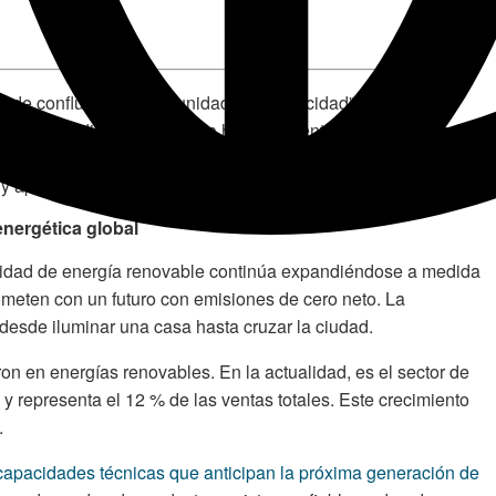
nde confluyen la oportunidad y la capacidad”, dice Doug
, somos disciplinados a la hora de identificar oportunidades
imos para ampliar nuestro conocimiento y mantener nuestra
y aplicaciones”.
energética global
idad de energía renovable continúa expandiéndose a medida
eten con un futuro con emisiones de cero neto. La
desde iluminar una casa hasta cruzar la ciudad.
on en energías renovables. En la actualidad, es el sector de
y representa el 12 % de las ventas totales. Este crecimiento
.
capacidades técnicas que anticipan la próxima generación de