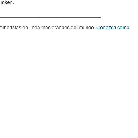
Timken.
_____________________________________
s minoristas en línea más grandes del mundo.
Conozca cómo
.