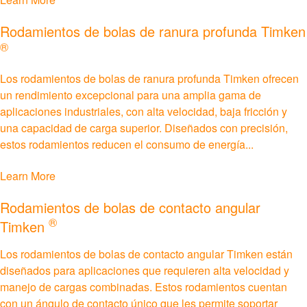
Rodamientos de bolas de ranura profunda Timken
Cadenas y barrenas
®
Acoplamientos
Los rodamientos de bolas de ranura profunda Timken ofrecen
un rendimiento excepcional para una amplia gama de
Lovejoy Acoplamientos
aplicaciones industriales, con alta velocidad, baja fricción y
una capacidad de carga superior. Diseñados con precisión,
Torsional Control Acoplamientos
estos rodamientos reducen el consumo de energía...
Learn More
Sistemas de engranajes y transmisión
Rodamientos de bolas de contacto angular
Engranajes industriales
®
Timken
Engranajes de precisión
Los rodamientos de bolas de contacto angular Timken están
diseñados para aplicaciones que requieren alta velocidad y
manejo de cargas combinadas. Estos rodamientos cuentan
Movimiento lineal
con un ángulo de contacto único que les permite soportar