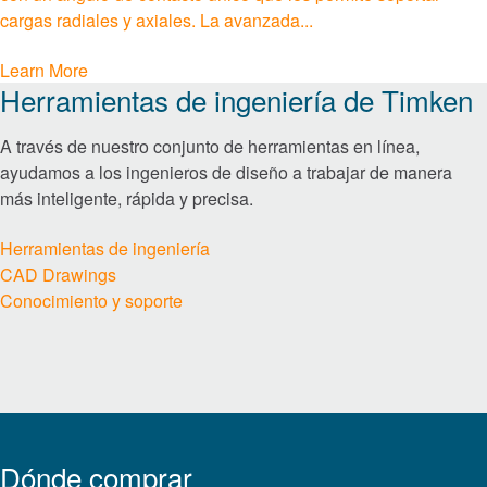
cargas radiales y axiales. La avanzada...
Sistemas de lubricación y filtración
Learn More
Focas
Herramientas de ingeniería de Timken
A través de nuestro conjunto de herramientas en línea,
Servicios y reparaciones
ayudamos a los ingenieros de diseño a trabajar de manera
más inteligente, rápida y precisa.
Mercados
Herramientas de ingeniería
Aeroespacial y Defensa
CAD Drawings
Conocimiento y soporte
Alimentos y bebidas
Automatización, Robótica y Maquinaria Industrial
Carril
Dónde comprar