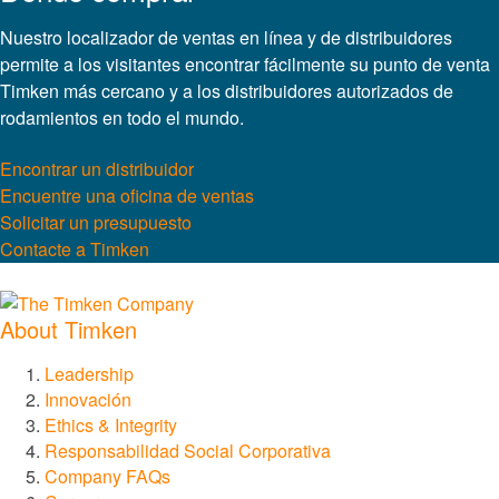
Construcción
Nuestro localizador de ventas en línea y de distribuidores
permite a los visitantes encontrar fácilmente su punto de venta
Generación de energía y energías renovables
Timken más cercano y a los distribuidores autorizados de
rodamientos en todo el mundo.
Marina
Encontrar un distribuidor
Minería
Encuentre una oficina de ventas
Solicitar un presupuesto
Explorar todos los mercados
Contacte a Timken
Explore todos los catálogos y la literatura
About Timken
Marcas
Leadership
Innovación
Ethics & Integrity
®
Timken
Responsabilidad Social Corporativa
Company FAQs
®
Rollon