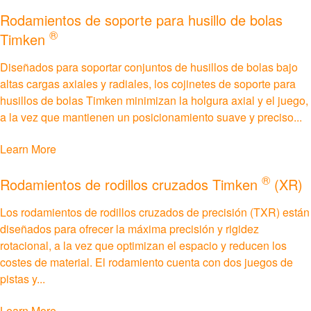
Rodamientos de soporte para husillo de bolas
Roller Bearings
®
Timken
Diseñados para soportar conjuntos de husillos de bolas bajo
™
Rodamientos EnviroSpexx
de alta eficiencia
energética
altas cargas axiales y radiales, los cojinetes de soporte para
husillos de bolas Timken minimizan la holgura axial y el juego,
a la vez que mantienen un posicionamiento suave y preciso...
Ball Bearings
Learn More
Precision Bearings
®
Rodamientos de rodillos cruzados Timken
(XR)
Plain Bearings
Los rodamientos de rodillos cruzados de precisión (TXR) están
diseñados para ofrecer la máxima precisión y rigidez
Thrust Bearings
rotacional, a la vez que optimizan el espacio y reducen los
costes de material. El rodamiento cuenta con dos juegos de
Herramientas de mantenimiento e instalación
pistas y...
Frenos y embragues
Learn More