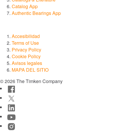
®
Diamond
Catalog App
Authentic Bearings App
®
Drives
®
SPINEA
Accesibilidad
Terms of Use
Privacy Policy
®
PT Tech
Cookie Policy
Avisos legales
®
Lagersmit
MAPA DEL SITIO
© 2026 The Timken Company
™
Torsion Control
Facebook
Twitter
®
Des-Case
LinkedIn
YouTube
®
CGI Inc.
Instagram
Innovación