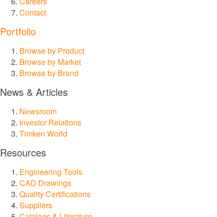
Careers
Contact
®
Philadelphia Gear
Portfolio
Browse by Product
®
GGB
Browse by Market
Browse by Brand
®
Groeneveld
News & Articles
®
BEKA
Newsroom
Investor Relations
Timken World
®
Cone Drive
Resources
®
Nadella
Engineering Tools
CAD Drawings
®
LoveJoy
Quality Certifications
Suppliers
Catalogs & Literature