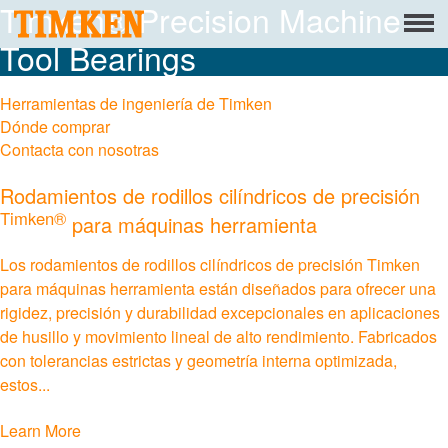
Timken® Precision Machine
Menu
Tool Bearings
Acerca de nosotros
Responsabilidad Social Corporativa
Herramientas de ingeniería de Timken
Dónde comprar
Personas
Contacta con nosotras
Rodamientos de rodillos cilíndricos de precisión
El planeta
Timken®
para máquinas herramienta
El producto
Los rodamientos de rodillos cilíndricos de precisión Timken
portafolio
para máquinas herramienta están diseñados para ofrecer una
rigidez, precisión y durabilidad excepcionales en aplicaciones
Productos
de husillo y movimiento lineal de alto rendimiento. Fabricados
con tolerancias estrictas y geometría interna optimizada,
estos...
Soluciones de rodamientos de ingeniería
Learn More
Mounted Bearings