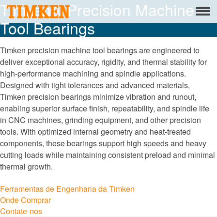
Timken® Precision Machine
Menu
Tool Bearings
Sobre
Responsabilidade social corporativa
Timken precision machine tool bearings are engineered to
deliver exceptional accuracy, rigidity, and thermal stability for
Pessoas
high-performance machining and spindle applications.
Designed with tight tolerances and advanced materials,
Planeta
Timken precision bearings minimize vibration and runout,
enabling superior surface finish, repeatability, and spindle life
in CNC machines, grinding equipment, and other precision
Produto
tools. With optimized internal geometry and heat-treated
portfólio
components, these bearings support high speeds and heavy
cutting loads while maintaining consistent preload and minimal
Produtos
thermal growth.
Mercados
Ferramentas de Engenharia da Timken
Onde Comprar
Contate-nos
Marcas