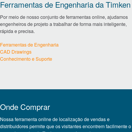
Ferramentas de Engenharia da Timken
Inovação
Investidores
Por meio de nosso conjunto de ferramentas online, ajudamos
carreiras
engenheiros de projeto a trabalhar de forma mais inteligente,
rápida e precisa.
Notícias
Locais
Ferramentas de Engenharia
Ferramentas de engenharia
CAD Drawings
Conhecimento e Suporte
TIMKEN
WORLD
LANGUAGES
Onde Comprar
Nossa ferramenta online de localização de vendas e
distribuidores permite que os visitantes encontrem facilmente o