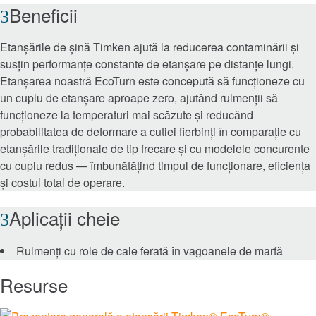
Sisteme de lubrifiere și filtrare
Beneficii
Sigilii
Etanșările de șină Timken ajută la reducerea contaminării și
susțin performanțe constante de etanșare pe distanțe lungi.
Etanșarea noastră EcoTurn este concepută să funcționeze cu
Servicii si reparatii
un cuplu de etanșare aproape zero, ajutând rulmenții să
funcționeze la temperaturi mai scăzute și reducând
Pieţe
probabilitatea de deformare a cutiei fierbinți în comparație cu
etanșările tradiționale de tip frecare și cu modelele concurente
Aerospațială și Apărare
cu cuplu redus — îmbunătățind timpul de funcționare, eficiența
și costul total de operare.
Automatizare, Robotică și Mașini Industriale
Aplicații cheie
Cale ferată
Rulmenți cu role de cale ferată în vagoanele de marfă
Construcții
Resurse
Generarea de energie și energia regenerabilă