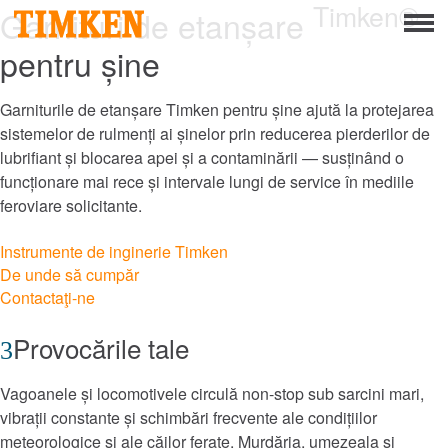
Timken®
Menu
Garnituri de etanșare
pentru șine
Despre
Responsabilitate socială corporativă
Garniturile de etanșare Timken pentru șine ajută la protejarea
sistemelor de rulmenți ai șinelor prin reducerea pierderilor de
Oameni
lubrifiant și blocarea apei și a contaminării — susținând o
funcționare mai rece și intervale lungi de service în mediile
Planetă
feroviare solicitante.
Produs
Instrumente de inginerie Timken
De unde să cumpăr
Portofoliu
Contactaţi-ne
Produse
Provocările tale
Soluții de rulmenți proiectate
Vagoanele și locomotivele circulă non-stop sub sarcini mari,
vibrații constante și schimbări frecvente ale condițiilor
Mounted Bearings
meteorologice și ale căilor ferate. Murdăria, umezeala și