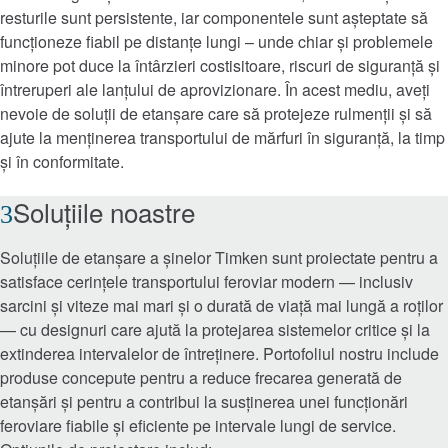
resturile sunt persistente, iar componentele sunt așteptate să
funcționeze fiabil pe distanțe lungi – unde chiar și problemele
Roller Bearings
minore pot duce la întârzieri costisitoare, riscuri de siguranță și
întreruperi ale lanțului de aprovizionare. În acest mediu, aveți
™
Rulmenți EnviroSpexx
Eficienți Energetici
nevoie de soluții de etanșare care să protejeze rulmenții și să
ajute la menținerea transportului de mărfuri în siguranță, la timp
Ball Bearings
și în conformitate.
Soluțiile noastre
Precision Bearings
Soluțiile de etanșare a șinelor Timken sunt proiectate pentru a
Plain Bearings
satisface cerințele transportului feroviar modern — inclusiv
sarcini și viteze mai mari și o durată de viață mai lungă a roților
Thrust Bearings
— cu designuri care ajută la protejarea sistemelor critice și la
extinderea intervalelor de întreținere. Portofoliul nostru include
Instrumente de întreținere și instalare
produse concepute pentru a reduce frecarea generată de
etanșări și pentru a contribui la susținerea unei funcționări
Frâne și ambreiaje
feroviare fiabile și eficiente pe intervale lungi de service.