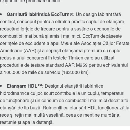
Opțiunile de proiectare includ:
Lanțuri și spirale
Garnitură labirintică EcoTurn®:
Un design labirint fără
contact, conceput pentru a elimina practic cuplul de etanșare,
Cuplaje
reducând forțele de frecare pentru a susține o economie de
combustibil mai bună și emisii mai mici. EcoTurn depășește
Lovejoy Cuplaje
cerințele de excludere a apei M959 ale Asociației Căilor Ferate
Americane (AAR) și a depășit etanșarea premium cu cuplu
Torsional Control Cuplaje
redus a unui concurent în testele Timken care au utilizat
procedurile de testare standard AAR M959 pentru echivalentul
Sisteme de transmisie și transmisie
a 100.000 de mile de serviciu (162.000 km).
Etanșare HDL™:
Designul etanșării labirintice
Angrenaj industrial
hidrodinamice cu joc scurt contribuie la un cuplu, temperaturi
de funcționare și un consum de combustibil mai mici decât alte
Angrenaj de precizie
etanșări de tip buză. Rulmenții cu etanșări HDL funcționează la
rece și rețin mai multă vaselină, ceea ce menține murdăria,
Mișcare liniară
resturile și apa la distanță.