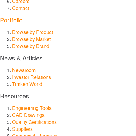
Careers
Contact
®
Drives
Portfolio
®
Browse by Product
SPINEA
Browse by Market
Browse by Brand
®
PT Tech
News & Articles
®
Lagersmit
Newsroom
Investor Relations
™
Timken World
Torsion Control
Resources
®
Des-Case
Engineering Tools
CAD Drawings
®
CGI Inc.
Quality Certifications
Suppliers
Inovație
Catalogs & Literature