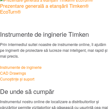
Prezentare generală a etanșării Timken®
EcoTurn®
Mancare si bautura
Marin
Instrumente de inginerie Timken
Minerit
Prin intermediul suitei noastre de instrumente online, îi ajutăm
Explorați toate piețele
pe inginerii de proiectare să lucreze mai inteligent, mai rapid și
mai precis.
Explorați toate cataloagele și literatura
Instrumente de inginerie
CAD Drawings
Mărci
Cunoștințe și suport
De unde să cumpăr
®
Timken
Instrumentul nostru online de localizare a distribuitorilor și
®
Rollon
vânzărilor permite vizitatorilor să găsească cu ușurință cea mai