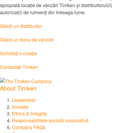
apropiată locație de vânzări Timken și distribuitorul(ii)
®
Philadelphia Gear
autorizat(i) de rulmenți din întreaga lume.
Găsiți un distribuitor
®
GGB
Găsiți un birou de vânzări
®
Groeneveld
Solicitați o cotație
®
BEKA
Contactați Timken
®
Cone Drive
About Timken
®
Nadella
Leadership
Inovație
®
Ethics & Integrity
LoveJoy
Responsabilitate socială corporativă
Company FAQs
®
Diamond