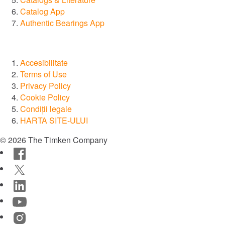
Investitori
Catalog App
Cariere
Authentic Bearings App
Noutăți
Locaţii
Utilaje tehnice
Accesibilitate
Terms of Use
TIMKEN
Privacy Policy
WORLD
LANGUAGES
Cookie Policy
Condiții legale
HARTA SITE-ULUI
© 2026 The Timken Company
Facebook
Twitter
LinkedIn
YouTube
Instagram