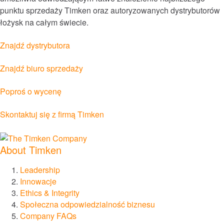
punktu sprzedaży Timken oraz autoryzowanych dystrybutorów
łożysk na całym świecie.
Lotnictwo i obronność
Znajdź dystrybutora
Morski
Znajdź biuro sprzedaży
Wytwarzanie energii i energia odnawialna
Poproś o wycenę
Przeglądaj wszystkie rynki
Skontaktuj się z firmą Timken
Przeglądaj wszystkie katalogi i materiały
informacyjne
About Timken
Marki
Leadership
Innowacje
®
Ethics & Integrity
Timken
Społeczna odpowiedzialność biznesu
Company FAQs
®
Rollon