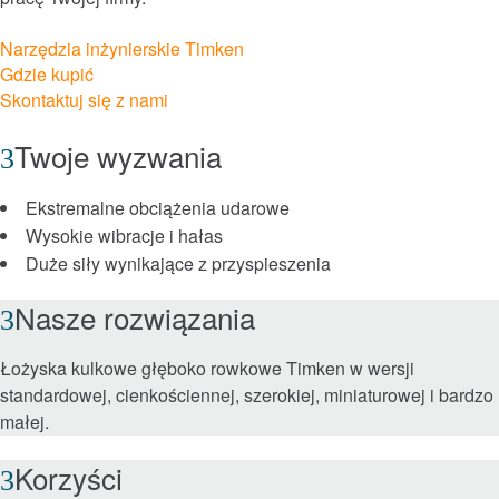
Narzędzia inżynierskie Timken
Roller Bearings
Gdzie kupić
Skontaktuj się z nami
™
EnviroSpexx
Energooszczędne łożyska
Twoje wyzwania
Ball Bearings
Ekstremalne obciążenia udarowe
Precision Bearings
Wysokie wibracje i hałas
Duże siły wynikające z przyspieszenia
Plain Bearings
Nasze rozwiązania
Thrust Bearings
Łożyska kulkowe głęboko rowkowe Timken w wersji
standardowej, cienkościennej, szerokiej, miniaturowej i bardzo
Maintenance and Installation Tools
małej.
Korzyści
Hamulce i sprzęgła