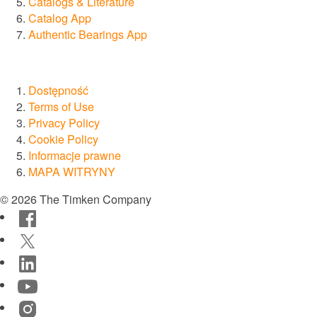
Catalogs & Literature
®
Diamond
Catalog App
Authentic Bearings App
®
Drives
®
SPINEA
Dostępność
Terms of Use
Privacy Policy
®
PT Tech
Cookie Policy
Informacje prawne
®
Lagersmit
MAPA WITRYNY
© 2026 The Timken Company
™
Torsion Control
Facebook
Twitter
®
Des-Case
LinkedIn
YouTube
®
CGI Inc.
Instagram
Innowacje