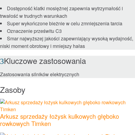
Dostępność klatki mosiężnej zapewnia wytrzymałość i
Łańcuchy i ślimaki
trwałość w trudnych warunkach
Super wykończone bieżnie w celu zmniejszenia tarcia
Sprzęgła
Oznaczenie prześwitu C3
Smar najwyższej jakości zapewniający wysoką wydajność,
Lovejoy Sprzęgła
niski moment obrotowy i mniejszy hałas
Torsional Control Sprzęgła
Kluczowe zastosowania
Przekładnie i układy napędowe
Zastosowania silników elektrycznych
Zasoby
Przekładnie przemysłowe
Przekładnie precyzyjne
Arkusz sprzedaży łożysk kulkowych głęboko
rowkowych Timken
Ruch liniowy