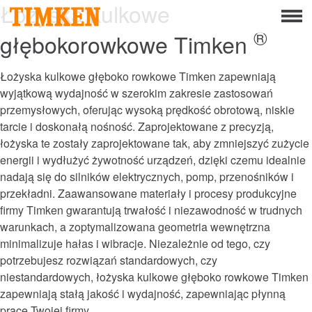
Łożyska kulkowe
Menu
®
głębokorowkowe Timken
O firmie
Społeczna odpowiedzialność biznesu
Łożyska kulkowe głęboko rowkowe Timken zapewniają
wyjątkową wydajność w szerokim zakresie zastosowań
Ludzie
przemysłowych, oferując wysoką prędkość obrotową, niskie
tarcie i doskonałą nośność. Zaprojektowane z precyzją,
Planeta
łożyska te zostały zaprojektowane tak, aby zmniejszyć zużycie
energii i wydłużyć żywotność urządzeń, dzięki czemu idealnie
Produkt
nadają się do silników elektrycznych, pomp, przenośników i
przekładni. Zaawansowane materiały i procesy produkcyjne
Portfolio
firmy Timken gwarantują trwałość i niezawodność w trudnych
warunkach, a zoptymalizowana geometria wewnętrzna
Produkty
minimalizuje hałas i wibracje. Niezależnie od tego, czy
potrzebujesz rozwiązań standardowych, czy
Rozwiązania łożyskowe
niestandardowych, łożyska kulkowe głęboko rowkowe Timken
zapewniają stałą jakość i wydajność, zapewniając płynną
Mounted Bearings
pracę Twojej firmy.