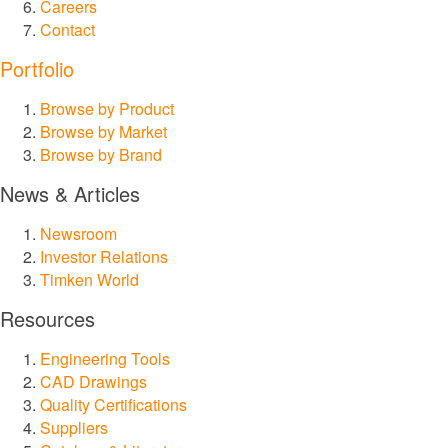
Careers
Contact
®
Philadelphia Gear
Portfolio
Browse by Product
®
GGB
Browse by Market
Browse by Brand
®
Groeneveld
News & Articles
®
BEKA
Newsroom
Investor Relations
Timken World
®
Cone Drive
Resources
®
Nadella
Engineering Tools
CAD Drawings
®
LoveJoy
Quality Certifications
Suppliers