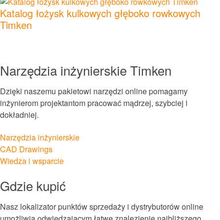
Systemy smarowania i filtracji
Katalog łożysk kulkowych głęboko rowkowych
Timken
Foki
Usługi i naprawy
Narzędzia inżynierskie Timken
Rynki
Dzięki naszemu pakietowi narzędzi online pomagamy
inżynierom projektantom pracować mądrzej, szybciej i
Automatyka, Robotyka i Maszyny Przemysłowe
dokładniej.
Narzędzia inżynierskie
Budowa
CAD Drawings
Wiedza i wsparcie
Górnictwo
Gdzie kupić
Jedzenie i napoje
Nasz lokalizator punktów sprzedaży i dystrybutorów online
Kolej
umożliwia odwiedzającym łatwe znalezienie najbliższego