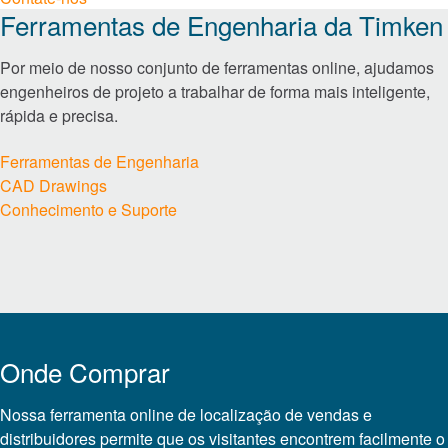
Ferramentas de Engenharia da Timken
Inovação
Investidores
Por meio de nosso conjunto de ferramentas online, ajudamos
carreiras
engenheiros de projeto a trabalhar de forma mais inteligente,
Notícias
rápida e precisa.
Locais
Ferramentas de Engenharia
Ferramentas de engenharia
CAD Drawings
TIMKEN
Conhecimento e Suporte
WORLD
LANGUAGES
Onde Comprar
Nossa ferramenta online de localização de vendas e
distribuidores permite que os visitantes encontrem facilmente o