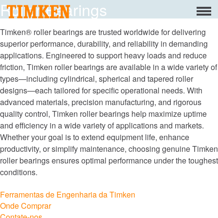
Roller Bearings
Menu
Sobre
Timken® roller bearings are trusted worldwide for delivering
superior performance, durability, and reliability in demanding
Responsabilidade social corporativa
applications. Engineered to support heavy loads and reduce
friction, Timken roller bearings are available in a wide variety of
Pessoas
types—including cylindrical, spherical and tapered roller
designs—each tailored for specific operational needs. With
Planeta
advanced materials, precision manufacturing, and rigorous
quality control, Timken roller bearings help maximize uptime
Produto
and efficiency in a wide variety of applications and markets.
portfólio
Whether your goal is to extend equipment life, enhance
productivity, or simplify maintenance, choosing genuine Timken
roller bearings ensures optimal performance under the toughest
Produtos
conditions.
Mercados
Ferramentas de Engenharia da Timken
Onde Comprar
Marcas
Contate-nos