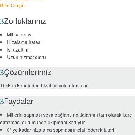
Bize Ulaşın
Roller Bearings
Zorluklarınız
™
EnviroSpexx
Enerji Verimli Rulmanlar
Mil sapması
Hizalama hatası
Ball Bearings
Isı azaltımı
Uzun hizmet ömrü
Precision Bearings
Çözümlerimiz
Plain Bearings
Timken kendinden hizalı bilyalı rulmanlar
Thrust Bearings
Faydalar
Bakım ve Kurulum Araçları
Millerin sapması veya bağlantı noktalarının tam olarak kare
olmaması durumunda ekipmanı koruyun.
Frenler ve Kavramalar
3°’ye kadar hizalama sapmasını telafi ederek tutarlı