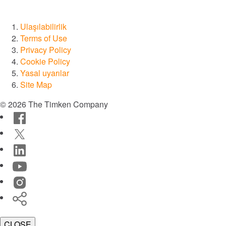
®
Drives
Ulaşılabilirlik
Terms of Use
Privacy Policy
®
SPINEA
Cookie Policy
Yasal uyarılar
®
PT Tech
Site Map
© 2026 The Timken Company
®
Lagersmit
Facebook
Twitter
™
Torsion Control
LinkedIn
YouTube
®
Des-Case
Instagram
®
Timken
CGI Inc.
World
İnovasyon
CLOSE