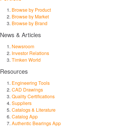
Browse by Product
®
Philadelphia Gear
Browse by Market
Browse by Brand
®
GGB
News & Articles
®
Groeneveld
Newsroom
Investor Relations
Timken World
®
BEKA
Resources
®
Cone Drive
Engineering Tools
CAD Drawings
®
Nadella
Quality Certifications
Suppliers
Catalogs & Literature
®
LoveJoy
Catalog App
Authentic Bearings App
®
Diamond