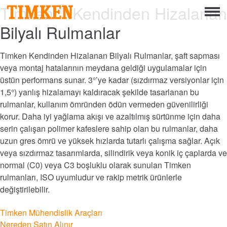
®
Menu
Timken
Kendinden Hizalanan
Bilyalı Rulmanlar
Hakkında
Kurumsal Sosyal Sorumluluk
Timken Kendinden Hizalanan Bilyalı Rulmanlar, şaft sapması
veya montaj hatalarının meydana geldiği uygulamalar için
Temelinde İnsanlar
üstün performans sunar. 3°’ye kadar (sızdırmaz versiyonlar için
1,5°) yanlış hizalamayı kaldıracak şekilde tasarlanan bu
Gezegeni
rulmanlar, kullanım ömründen ödün vermeden güvenilirliği
korur. Daha iyi yağlama akışı ve azaltılmış sürtünme için daha
Temelinde Ürün
serin çalışan polimer kafeslere sahip olan bu rulmanlar, daha
uzun gres ömrü ve yüksek hızlarda tutarlı çalışma sağlar. Açık
Portföy
veya sızdırmaz tasarımlarda, silindirik veya konik iç çaplarda ve
normal (C0) veya C3 boşluklu olarak sunulan Timken
Ürünler
rulmanları, ISO uyumludur ve rakip metrik ürünlerle
değiştirilebilir.
Mühendislik Rulman Çözümleri
Timken Mühendislik Araçları
Mounted Bearings
Nereden Satın Alınır