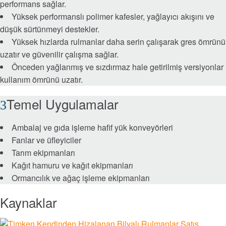
performans sağlar.
Zincirler ve Burgular
Yüksek performanslı polimer kafesler, yağlayıcı akışını ve
düşük sürtünmeyi destekler.
Kaplinler
Yüksek hızlarda rulmanlar daha serin çalışarak gres ömrünü
uzatır ve güvenilir çalışma sağlar.
Önceden yağlanmış ve sızdırmaz hale getirilmiş versiyonlar
Lovejoy Kaplinler
kullanım ömrünü uzatır.
Torsional Control Kaplinler
Temel Uygulamalar
Dişli ve Tahrik Sistemleri
Ambalaj ve gıda işleme hafif yük konveyörleri
Fanlar ve üfleyiciler
Endüstriyel Dişli Sistemleri
Tarım ekipmanları
Kağıt hamuru ve kağıt ekipmanları
Hassas Dişli Sistemi
Ormancılık ve ağaç işleme ekipmanları
Kaynaklar
Doğrusal Hareket