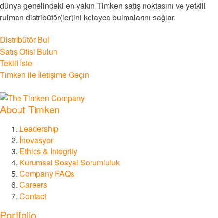
dünya genelindeki en yakın Timken satış noktasını ve yetkili
rulman distribütör(ler)ini kolayca bulmalarını sağlar.
Otomasyon, Robotik ve Endüstriyel Makineler
Distribütör Bul
Yapı
Satış Ofisi Bulun
Teklif İste
Yiyecek ve içecek
Timken ile İletişime Geçin
Tüm Piyasaları Keşfet
About Timken
Tüm Katalogları ve Literatürü Keşfedin
Leadership
İnovasyon
Ethics & Integrity
Markalar
Kurumsal Sosyal Sorumluluk
Company FAQs
®
Timken
Careers
Contact
®
Rollon
Portfolio