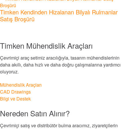
Yağlama ve Filtrasyon Sistemleri
Timken Kendinden Hizalanan Bilyalı Rulmanlar
Satış Broşürü
Foklar
Hizmetler ve Onarım
Timken Mühendislik Araçları
Piyasalar
Çevrimiçi araç setimiz aracılığıyla, tasarım mühendislerinin
daha akıllı, daha hızlı ve daha doğru çalışmalarına yardımcı
Demiryolu
oluyoruz.
Deniz
Mühendislik Araçları
CAD Drawings
Enerji Üretimi ve Yenilenebilir Enerji
Bilgi ve Destek
Nereden Satın Alınır?
Havacılık ve Savunma
Çevrimiçi satış ve distribütör bulma aracımız, ziyaretçilerin
Madencilik