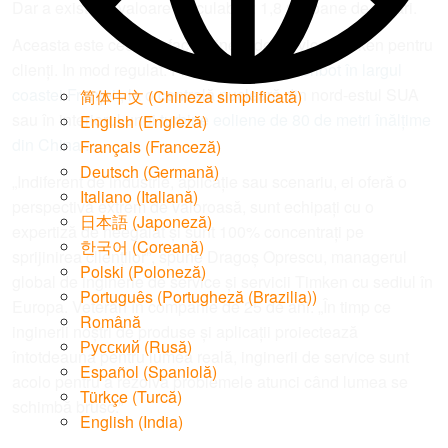
Dar a existat o valoare calculabilă: 1,8 milioane de dolari.
Aceasta este ceea ce fac inginerii de service Timken pentru
clienți. In mod regulat. Fie că este
pe un feribot în largul
coastei Franței
, la o centrală nucleară din nord-estul SUA
简体中文
(
Chineza simplificată
)
sau în interiorul unei
turbine eoliene de 80 de metri înălțime
English
(
Engleză
)
din China
.
Français
(
Franceză
)
Deutsch
(
Germană
)
„Indiferent de industrie, aplicație sau scenariu, ei oferă o
Italiano
(
Italiană
)
perspectivă extrem de valoroasă, sunt echipați cu o
日本語
(
Japoneză
)
expertiză de neegalat și sunt 100% concentrați pe
한국어
(
Coreană
)
sprijinirea clienților”, spune Dragoș Oprescu, managerul
Polski
(
Poloneză
)
global de inginerie de service și servicii Timken cu sediul în
Português
(
Portugheză (Brazilia)
)
Europa. Veteran în companie de 25 de ani. „În timp ce
Română
inginerii noștri de produse și aplicații proiectează
Русский
(
Rusă
)
întotdeauna pentru lumea reală, inginerii de service sunt
Español
(
Spaniolă
)
acolo pentru a rezolva problemele atunci când lumea se
Türkçe
(
Turcă
)
schimbă brusc.”
English (India)