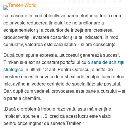
Pentru aproape fiecare lucrare, inginerii de service Timken
aderă la un protocol formal de documentare care le permite
să măsoare în mod obiectiv valoarea eforturilor lor în ceea
ce privește reducerea timpului de nefuncționare a
echipamentelor și a costurilor de întreținere, creșterea
productivității, evitarea costurilor și alte indicatori. În mod
cumulativ, valoarea este calculabilă – și are consecințe.
După cum spune expresia, „succesul generează succes”.
Timken și-a extins constant portofoliul cu
o serie de achiziții
strategice
în ultimii 12 ani. Pentru Oprescu, o astfel de
creștere necesită nevoia de a-și extinde echipa, lucru deloc
mic, având în vedere cerințele de specialitate ale postului.
Dar, după cum vede el, provocarea este parte a cursului – și
o parte a chemării.
„Dacă o problemă trebuie rezolvată, asta mă menține
implicat”, spune el. „Și cred că acest lucru este valabil
pentru orice inginer de service Timken.”