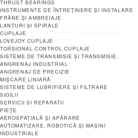
THRUST BEARINGS
Locație:
INSTRUMENTE DE ÎNTREȚINERE ȘI INSTALARE
China
FRÂNE ȘI AMBREIAJE
LANȚURI ȘI SPIRALE
Provocare:
Suport la fața locului pentru montarea rulmentului arborelui
CUPLAJE
principal pe turbină de 5,6 megawați
LOVEJOY CUPLAJE
TORSIONAL CONTROL CUPLAJE
Soluție:
SISTEME DE TRANSMISIE ȘI TRANSMISIE
Probleme identificate cu inelul de sprijin și clema rulmentului,
ANGRENAJ INDUSTRIAL
corectate la setările țintă
ANGRENAJ DE PRECIZIE
Valoare:
MIȘCARE LINIARĂ
500.000 RMB (aproximativ 74.132 USD)
SISTEME DE LUBRIFIERE ȘI FILTRARE
SIGILII
SERVICII SI REPARATII
Industrie:
PIEŢE
mărfuri contrafăcute
AEROSPAȚIALĂ ȘI APĂRARE
Locație:
AUTOMATIZARE, ROBOTICĂ ȘI MAȘINI
Columbia
INDUSTRIALE