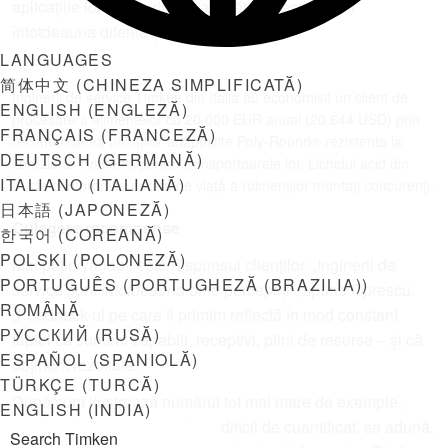
aplicațiile lor și seturile de abilități necesare sunt
întotdeauna diferite și infinit variabile.”
LANGUAGES
简体中文
(
CHINEZA SIMPLIFICATĂ
)
Inginerii de service Timken din Italia au economisit un client de
ENGLISH
(
ENGLEZĂ
)
procesare a alimentelor cu 20.000 EUR anual (20.644 USD) prin
FRANÇAIS
(
FRANCEZĂ
)
recomandarea unităților adăpostite Poly-Round® rezistente la
DEUTSCH
(
GERMANĂ
)
coroziune Timken® pentru transportoarele lor. Lichidul acid din
ITALIANO
(
ITALIANĂ
)
fructe compromite durata de viață a rulmenților montați concurenți.
日本語
(
JAPONEZĂ
)
Culegere recompense
한국어
(
COREANĂ
)
POLSKI
(
POLONEZĂ
)
Mai puțin variabil este răspunsul clienților. „Inginerii de
PORTUGUÊS
(
PORTUGHEZĂ (BRAZILIA)
)
service sunt
întotdeauna
bine percepuți”, spune Oprescu.
ROMÂNĂ
„Feedback-ul pe care îl primim reflectă în mod constant
РУССКИЙ
(
RUSĂ
)
faptul că suntem capabili, receptivi, plini de resurse – și că
ESPAÑOL
(
SPANIOLĂ
)
obținem rezultate.”
TÜRKÇE
(
TURCĂ
)
După cum ilustrează numărul tot mai mare de exemple,
ENGLISH (INDIA)
rezultatele lor, care pot părea dificil de cuantificat, se adună.