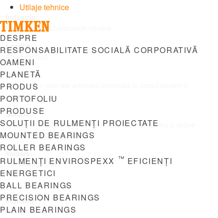
Utilaje tehnice
Industrie:
Producție de echipamente miniere
Menu
DESPRE
Locație:
RESPONSABILITATE SOCIALĂ CORPORATIVĂ
Africa de Sud
OAMENI
PLANETĂ
Provocare:
Temperaturi mari ale arborelui pinionului în timpul punerii în
PRODUS
funcțiune
PORTOFOLIU
PRODUSE
Soluție:
SOLUȚII DE RULMENȚI PROIECTATE
Analiza deteriorării lagărului, corecția setărilor pentru a obține
MOUNTED BEARINGS
temperaturi stabile
ROLLER BEARINGS
Valoare:
™
RULMENȚI ENVIROSPEXX
EFICIENȚI
1,8 milioane USD
ENERGETICI
BALL BEARINGS
PRECISION BEARINGS
Industrie:
PLAIN BEARINGS
Energie eoliană