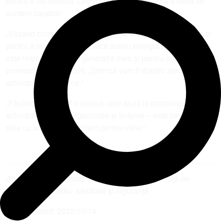
pentru a ne măsura. Lucrează o lumină asupra a ceea ce
suntem capabili.”
„Văzând companiile lucrând pentru a-și reduce amprenta și
pentru a realiza produse care susțin energia regenerabilă
este important pentru generația mea și pentru cei care
urmează”, spune Scott. „Știm că vom fi drastic afectați de
schimbările climatice.”
„Făcând parte dintr-o echipă care ajută la promovarea unei
schimbări reale în organizație și în lume – este ceva care
este cu adevărat important pentru mine.”
Aflați mai multe
despre angajamentul Timken față de
practicile de mediu, sănătate și siguranță.
Last Updated:
2022/10/14