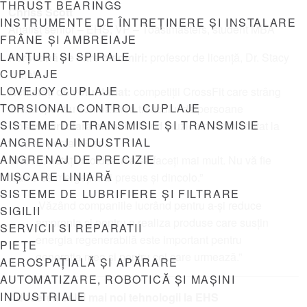
THRUST BEARINGS
Chriss Scott
INSTRUMENTE DE ÎNTREȚINERE ȘI INSTALARE
Analist senior – EHS, VP – Toastmasters, student MBA
FRÂNE ȘI AMBREIAJE
LANȚURI ȘI SPIRALE
Persoană pe care o admiri:
profesor de licență, Dr. Stacy
CUPLAJE
Willett.
LOVEJOY CUPLAJE
Activități de voluntariat:
competiții CrossFit care strâng
TORSIONAL CONTROL CUPLAJE
fonduri pentru combaterea traficului de persoane
SISTEME DE TRANSMISIE ȘI TRANSMISIE
Obsesie în afara muncii
: Fiind muzician – am cântat la
ANGRENAJ INDUSTRIAL
tobe de peste 16 ani.
ANGRENAJ DE PRECIZIE
Sfat
: „Căutați întotdeauna să faceți mai mult. Nu vă fie
MIȘCARE LINIARĂ
teamă să mergeți mai presus și dincolo.”
SISTEME DE LUBRIFIERE ȘI FILTRARE
„Văzând companiile lucrând pentru a-și reduce
SIGILII
amprenta și pentru a realiza produse care susțin
SERVICII SI REPARATII
energia regenerabilă este important pentru
PIEŢE
generația mea și pentru cei care urmează.”
AEROSPAȚIALĂ ȘI APĂRARE
AUTOMATIZARE, ROBOTICĂ ȘI MAȘINI
INDUSTRIALE
Aducerea celei mai noi tehnologii la EHS