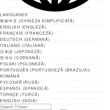
Actualizarea face competiția anuală de ergonomie Timken
– evidențiată în bara laterală – și mai interesantă și
accesibilă. „Participă echipe din diferite grupuri funcționale
LANGUAGES
și regiuni din întreaga lume”, spune Scott. „Ei devin foarte
简体中文
(
CHINEZA SIMPLIFICATĂ
)
creativi cu lucrările lor, iar anunțul câștigătorului este ceva
ENGLISH
(
ENGLEZĂ
)
ce aștept cu nerăbdare în fiecare an.”
FRANÇAIS
(
FRANCEZĂ
)
DEUTSCH
(
GERMANĂ
)
Stabilirea și îndeplinirea obiectivelor reale de impact
ITALIANO
(
ITALIANĂ
)
asupra mediului
日本語
(
JAPONEZĂ
)
Pe lângă asigurarea și îmbunătățirea siguranței, Scott
한국어
(
COREANĂ
)
sprijină și reducerea la minimum a impactului companiei
POLSKI
(
POLONEZĂ
)
asupra mediului.
PORTUGUÊS
(
PORTUGHEZĂ (BRAZILIA)
)
ROMÂNĂ
„Acum, că urmărim datele în mod mai consecvent, suntem
РУССКИЙ
(
RUSĂ
)
mai bine echipați pentru a viza utilizarea apei și a energiei
ESPAÑOL
(
SPANIOLĂ
)
pentru a crea strategii care să reducă deșeurile și emisiile
TÜRKÇE
(
TURCĂ
)
de gaze cu efect de seră”, spune Scott. „Raportul nostru
de
ENGLISH (INDIA)
responsabilitate socială corporativă
oferă o bază bună