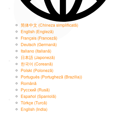
简体中文
(
Chineza simplificată
)
English
(
Engleză
)
Français
(
Franceză
)
Deutsch
(
Germană
)
LinkedIn
Italiano
(
Italiană
)
日本語
(
Japoneză
)
한국어
(
Coreană
)
Polski
(
Poloneză
)
Português
(
Portugheză (Brazilia)
)
Română
Email
Русский
(
Rusă
)
Español
(
Spaniolă
)
Türkçe
(
Turcă
)
English (India)