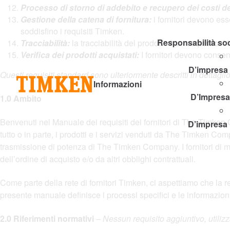
Processo di storno di addebito e recupero dei costi del
Gestione della catena di fornitura:
i fornitori devono esse
soddisfino i requisiti Timken.
Responsabilità soc
Tracciabilità:
la tracciabilità del prodotto è un requisito. 
Verifica dei prodotti acquistati:
I fornitori devono consent
D’impresa
Questi requisiti standard sono ulteriormente descritti in dettagl
Informazioni
D’Impresa
1.0 Ambito
Benvenuti nel Manuale dei requisiti dei fornitori di The Timke
D’impresa 
tutto o in parte, i prodotti e i servizi venduti da The Timken Comp
trasmissione di potenza di The Timken Company. I fornitori di mate
dell’ordine di acquisto e/o da altri obblighi contrattuali.
Come parte della rete di fornitori Timken, ci aspettiamo che la
presente manuale definisce i processi specifici e le informazioni 
2.0 Riferimenti normativi
– Nessun requisito aggiuntivo, util