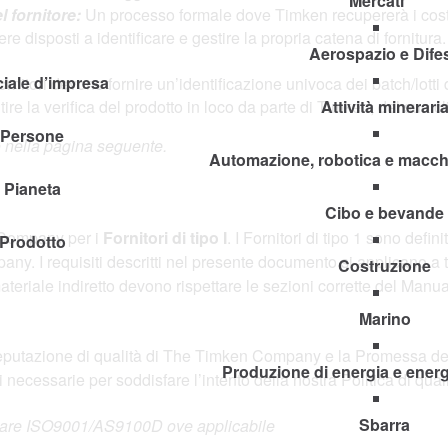
Mercati
 fornitore:
Un processo formale dove Timken recupererà i costi a
re disposti a identificare e gestire la propria catena di fornitura.
Aerospazio e Dife
iale d’impresa
I fornitori devono fornire un’identificazione univoca dei batch/lot
ire la verifica del prodotto in loco da parte di Timken, del suo c
Attività minerari
 Persone
io nella pagina seguente.
Automazione, robotica e macchin
 Pianeta
Cibo e bevande
n Company per i
Fornitori di tipo I
. I Fornitori di tipo 1 sono defi
Prodotto
any. I requisiti descritti nel presente documento si applicano a tut
Costruzione
riale indiretto devono rispettare le sezioni corrette del Manuale 
Marino
 reputazione di qualità di The Timken Company e la Promessa del 
Produzione di energia e energ
necessarie per soddisfare l’intento della nostra Politica di quali
Sbarra
izzare ISO9001/AS9100D ove applicabile