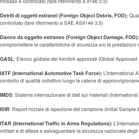
rimosso e controllato (fare riferimento a 9146 3.3)
Detriti di oggetti estranei (Foreign Object Debris, FOD):
Qual
controllato (fare riferimento a SAE AS9146 3.5)
Danno da oggetto estraneo (Foreign Object Damage, FOD)
compromettere le caratteristiche di sicurezza e/o le prestazioni
GASL
: Elenco globale dei fornitori approvati (Global Approved 
IATF (International Automotive Task Force):
L’International 
controllo di qualità collettivo lungo le catene di approvvigionam
IMDS
: Sistema internazionale di dati sui materiali (Internation
ISIR
: Report iniziale di ispezione del campione (Initial Sample 
ITAR (International Traffic in Arms Regulations):
L’Internatio
militari e di difesa e salvaguardare la sicurezza nazionale degli Sta