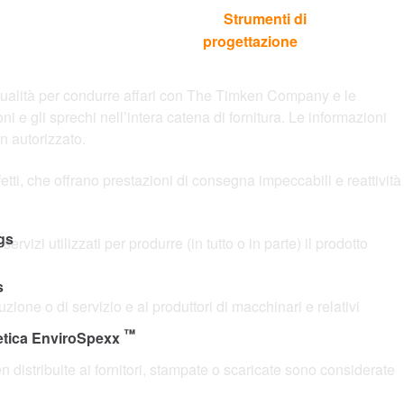
Strumenti di
Languages
QUISTARE
Contatto
progettazione
 qualità per condurre affari con The Timken Company e le
i e gli sprechi nell’intera catena di fornitura. Le informazioni
 autorizzato.
ifetti, che offrano prestazioni di consegna impeccabili e reattività
gs
izi utilizzati per produrre (in tutto o in parte) il prodotto
s
duzione o di servizio e ai produttori di macchinari e relativi
™
getica EnviroSpexx
 distribuite ai fornitori, stampate o scaricate sono considerate