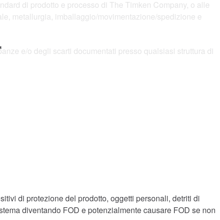
 standard di prodotto e processo di The Timken Company, o alle
teriale, metallurgia, imballaggio/movimentazione/spedizione e
™
epanze e/o degli scarti documentati presso qualsiasi struttura di
ivi di protezione del prodotto, oggetti personali, detriti di
o o sistema diventando FOD e potenzialmente causare FOD se non