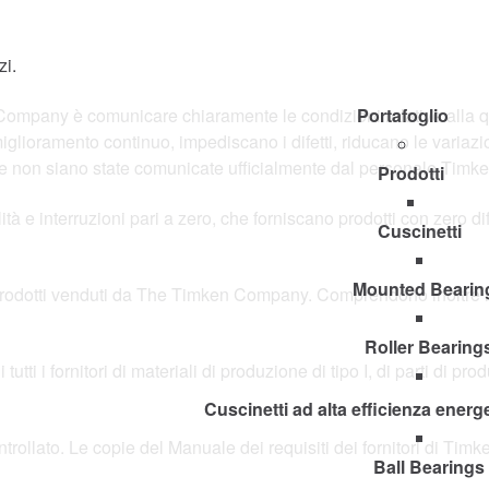
Timken
DOVE AC
World
zi.
en Company è comunicare chiaramente le condizioni relative alla
Portafoglio
iglioramento continuo, impediscano i difetti, riducano le variazion
non siano state comunicate ufficialmente dal personale Timken
Prodotti
alità e interruzioni pari a zero, che forniscano prodotti con zero d
Cuscinetti
Mounted Bearin
prodotti venduti da The Timken Company. Comprendono inoltre i serv
Roller Bearing
tti i fornitori di materiali di produzione di tipo I, di parti di pro
Cuscinetti ad alta efficienza ener
llato. Le copie del Manuale dei requisiti dei fornitori di Timken
Ball Bearings