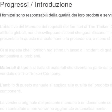
Progressi / Introduzione
I fornitori sono responsabili della qualità dei loro prodotti e servi
L’obiettivo del Manuale dei requisiti dei fornitori di The Timk
affiliate globali, nonché sviluppare sistemi che garantiscano il m
presentate in questo manuale hanno la precedenza, a meno che 
Ci si aspetta che i fornitori registrino un tasso di incidenti di qu
tempestiva ai problemi.
Materiali di tipo I:
si tratta di materiali che diventano parte dei 
venduto da The Timken Company.
L’ambito di questo manuale si applica alla qualità del prodotto di tu
componenti.
La versione originale del presente manuale è un documento contro
non controllate e non verranno aggiornate automaticamente.