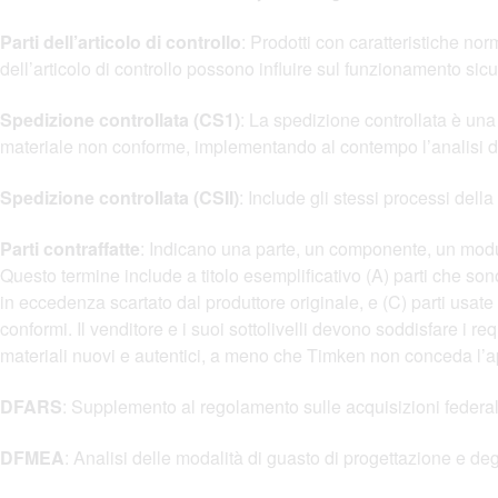
Parti dell’articolo di controllo
: Prodotti con caratteristiche nor
dell’articolo di controllo possono influire sul funzionamento sic
Spedizione controllata (CS1)
: La spedizione controllata è una
materiale non conforme, implementando al contempo l’analisi del
Spedizione controllata (CSII)
: Include gli stessi processi dell
Parti contraffatte
: Indicano una parte, un componente, un modul
Questo termine include a titolo esemplificativo (A) parti che so
in eccedenza scartato dal produttore originale, e (C) parti usat
conformi. Il venditore e i suoi sottolivelli devono soddisfare i
materiali nuovi e autentici, a meno che Timken non conceda l’a
DFARS
: Supplemento al regolamento sulle acquisizioni federali
DFMEA
: Analisi delle modalità di guasto di progettazione e degl