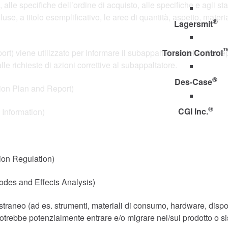
, alle specifiche dell’ordine di acquisto, alle specifiche e agli
cluse, a titolo esemplificativo, le aree di quantità, aspetto, ma
®
Lagersmit
eport) viene utilizzato per informare il subappaltatore delle discr
Torsion Control
le richieste di azioni correttive al subappaltatore.
®
Des-Case
tion Plan and Report)
®
CGI Inc.
 Information)
tion Regulation)
 Modes and Effects Analysis)
traneo (ad es. strumenti, materiali di consumo, hardware, disposit
che potrebbe potenzialmente entrare e/o migrare nel/sul prodott