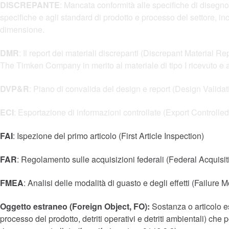
DISCREPANTE
: Mancata conformità alle specifiche di disegno
specifiche e agli standard di prodotto e processo del settore, in
dimensione.
DMR
: Il report dei materiali discrepanti (Discrepant Material R
The Timken Company in merito al materiale di tipo I ricevuto e al
DVP&R
: Piano di convalida del design e report (Design Valida
ECI
: Esportazione di informazioni controllate (Export Controlled
FAI
: Ispezione del primo articolo (First Article Inspection)
FAR
: Regolamento sulle acquisizioni federali (Federal Acquisi
FMEA
: Analisi delle modalità di guasto e degli effetti (Failure
Oggetto estraneo (Foreign Object, FO):
Sostanza o articolo es
processo del prodotto, detriti operativi e detriti ambientali) 