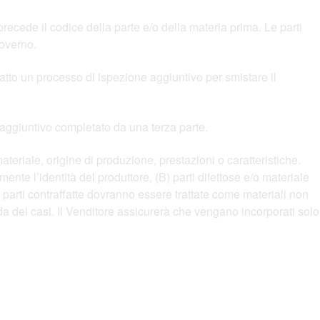
precede il codice della parte e/o della materia prima. Le parti
governo.
 atto un processo di ispezione aggiuntivo per smistare il
e aggiuntivo completato da una terza parte.
riale, origine di produzione, prestazioni o caratteristiche.
te l’identità del produttore, (B) parti difettose e/o materiale
 parti contraffatte dovranno essere trattate come materiali non
da dei casi. Il Venditore assicurerà che vengano incorporati solo