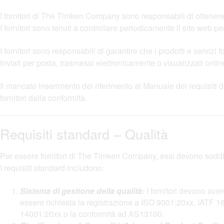
I fornitori di The Timken Company sono responsabili di ottenere
I fornitori sono tenuti a controllare periodicamente il sito web 
I fornitori sono responsabili di garantire che i prodotti e serviz
inviati per posta, trasmessi elettronicamente o visualizzati onlin
Il mancato inserimento del riferimento al Manuale dei requisiti 
fornitori dalla conformità.
Requisiti standard – Qualità
Per essere fornitori di The Timken Company, essi devono soddisfar
I requisiti standard includono:
Sistema di gestione della qualità:
I fornitori devono aver
essere richiesta la registrazione a ISO 9001:20xx, IATF
14001:20xx o la conformità ad AS13100.