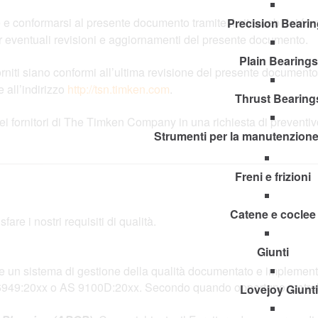
 e conformarsi al presente documento tramite il sito web dei fo
Precision Beari
per eventuali revisioni e aggiornamenti del presente documento.
Plain Bearings
i forniti siano conformi all’ultima revisione del presente document
e all’indirizzo
http://tsn.timken.com
.
Thrust Bearing
dei fornitori di The Timken Company in una richiesta di preventiv
Strumenti per la manutenzione 
Freni e frizioni
Catene e coclee
e i nostri requisiti di qualità.
Giunti
e un sistema di gestione della qualità documentato e implementato
 16949:20xx o AS 9100D:20xx. Secondo quando opportuno, potrebb
Lovejoy Giunti