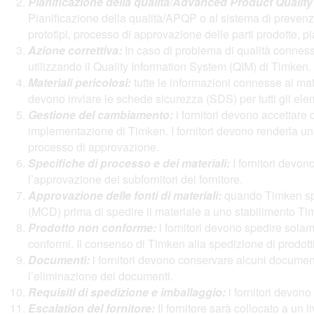
Pianificazione della qualità/Advanced Product Qualit
Pianificazione della qualità/APQP o al sistema di prevenzio
prototipi, processo di approvazione delle parti prodotte, p
Azione correttiva:
In caso di problema di qualità connesso 
utilizzando il Quality Information System (QIM) di Timken.
Materiali pericolosi:
tutte le informazioni connesse ai materi
devono inviare le schede sicurezza (SDS) per tutti gli eleme
Gestione del cambiamento:
i fornitori devono accettar
implementazione di Timken. I fornitori devono renderla un
processo di approvazione.
Specifiche di processo e dei materiali:
I fornitori devon
l’approvazione dei subfornitori del fornitore.
Approvazione delle fonti di materiali:
quando Timken speci
(MCD) prima di spedire il materiale a uno stabilimento Ti
Prodotto non conforme:
i fornitori devono spedire solame
conformi. Il consenso di Timken alla spedizione di prodotti
Documenti:
i fornitori devono conservare alcuni document
l’eliminazione dei documenti.
Requisiti di spedizione e imballaggio:
i fornitori devono
Escalation del fornitore:
Il fornitore sarà collocato a un 