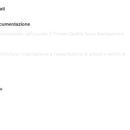
ati
documentazione
 (discrepante), utilizzando il Timken Quality Issue Management
ntrollare l’importazione e l’esportazione di articoli e servizi di
®