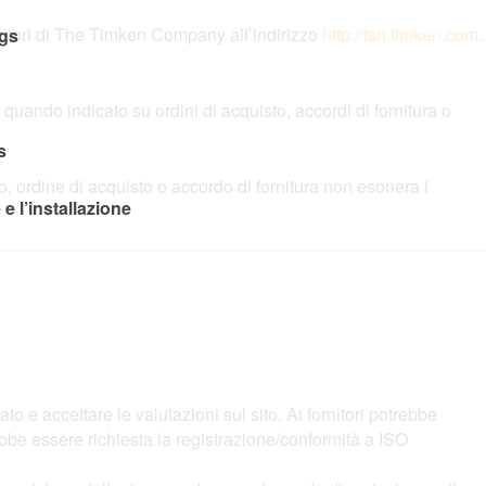
rnitori di The Timken Company all’indirizzo
http://tsn.timken.com
.
ngs
o quando indicato su ordini di acquisto, accordi di fornitura o
s
o, ordine di acquisto o accordo di fornitura non esonera i
e l’installazione
 e accettare le valutazioni sul sito. Ai fornitori potrebbe
e essere richiesta la registrazione/conformità a ISO