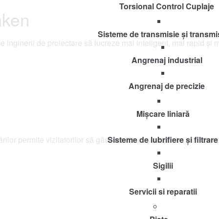
Torsional Control Cuplaje
mken
Sisteme de transmisie și transmi
e inginerii de proiectare să lucreze mai inteligent, mai rapid și m
Angrenaj industrial
Angrenaj de precizie
Mișcare liniară
ărilor permite vizitatorilor să găsească cu ușurință cea mai apropi
Sisteme de lubrifiere și filtrare
Sigilii
Servicii si reparatii