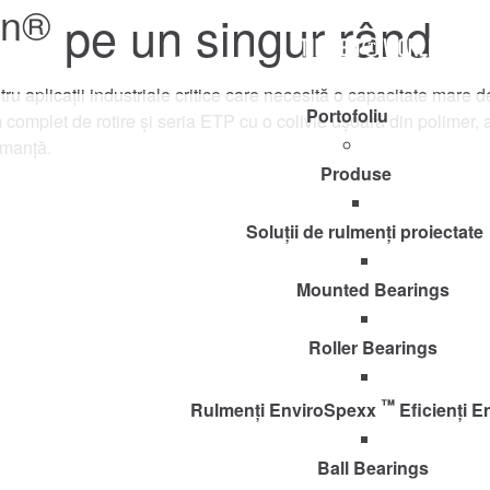
en®
pe un singur rând
Timken
D
World
ru aplicații industriale critice care necesită o capacitate mare de
Portofoliu
complet de rotire și seria ETP cu o colivie ușoară din polimer, a
rmanță.
Produse
Soluții de rulmenți proiectate
Mounted Bearings
Roller Bearings
™
Rulmenți EnviroSpexx
Eficienți E
Ball Bearings