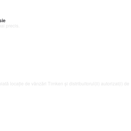
sie
ai precis.
ată locație de vânzări Timken și distribuitorul(ii) autorizat(i) de