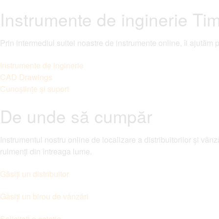
Instrumente de inginerie Ti
Prin intermediul suitei noastre de instrumente online, îi ajutăm p
Instrumente de inginerie
CAD Drawings
Cunoștințe și suport
De unde să cumpăr
Instrumentul nostru online de localizare a distribuitorilor și vânz
rulmenți din întreaga lume.
Găsiți un distribuitor
Găsiți un birou de vânzări
Solicitați o cotație