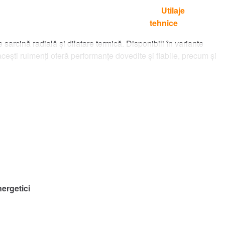
Utilaje
Languages
E UNDE CUMPĂRAŢI
Contact
tehnice
 sarcină radială și dilatare termică. Disponibili în variante
cești rulmenți oferă performanțe dovedite și fiabile, precum și
nergetici