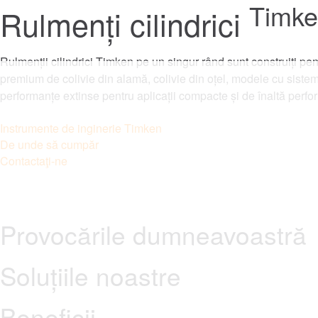
Timk
Rulmenți cilindrici
Rulmenții cilindrici Timken pe un singur rând sunt construiți pent
premium de colivie din alamă, colivie din oțel, modele cu sistem 
performanțe extinse pentru aplicații compacte și de înaltă perfo
Instrumente de inginerie Timken
De unde să cumpăr
Contactaţi-ne
Provocările dumneavoastră
Soluțiile noastre
Beneficii