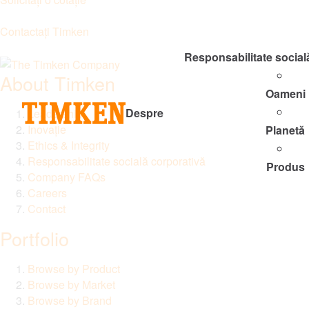
Contactați Timken
Responsabilitate social
About Timken
Oameni
Despre
Leadership
Inovație
Planetă
Ethics & Integrity
Responsabilitate socială corporativă
Produs
Company FAQs
Careers
Contact
Portfolio
Browse by Product
Browse by Market
Browse by Brand