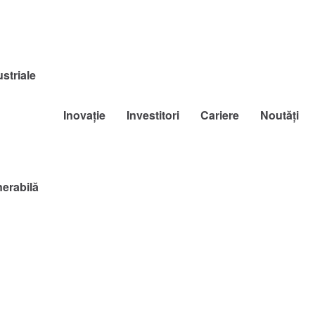
striale
Inovație
Investitori
Cariere
Noutăți
nerabilă