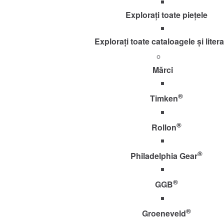
Explorați toate piețele
Explorați toate cataloagele și liter
Mărci
®
Timken
®
Rollon
®
Philadelphia Gear
®
GGB
®
Groeneveld