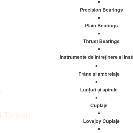
Precision Bearings
Plain Bearings
Thrust Bearings
Instrumente de întreținere și inst
Frâne și ambreiaje
Lanțuri și spirale
n
Cuplaje
ci Timken
Lovejoy Cuplaje