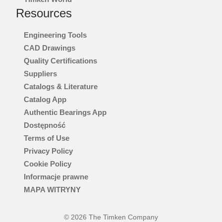
LOTNICTWO I OBRONNOŚĆ
Resources
MORSKI
Engineering Tools
CAD Drawings
WYTWARZANIE ENERGII I ENERGIA ODNAWIALNA
Quality Certifications
Suppliers
PRZEGLĄDAJ WSZYSTKIE RYNKI
Catalogs & Literature
Catalog App
PRZEGLĄDAJ WSZYSTKIE KATALOGI I MATERIAŁY INFORMACYJNE
Authentic Bearings App
Dostępność
MARKI
Terms of Use
Privacy Policy
®
TIMKEN
Cookie Policy
Informacje prawne
®
ROLLON
MAPA WITRYNY
®
PHILADELPHIA GEAR
© 2026 The Timken Company