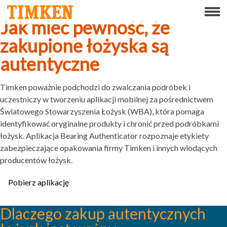
Menu
Jak mieć pewność, że
O FIRMIE
zakupione łożyska są
autentyczne
SPOŁECZNA ODPOWIEDZIALNOŚĆ BIZNESU
Timken poważnie podchodzi do zwalczania podróbek i
LUDZIE
uczestniczy w tworzeniu aplikacji mobilnej za pośrednictwem
Światowego Stowarzyszenia Łożysk (WBA), która pomaga
PLANETA
identyfikować oryginalne produkty i chronić przed podróbkami
łożysk. Aplikacja Bearing Authenticator rozpoznaje etykiety
PRODUKT
zabezpieczające opakowania firmy Timken i innych wiodących
producentów łożysk.
PORTFOLIO
Pobierz aplikację
PRODUKTY
Dlaczego zakup autentycznych
ROZWIĄZANIA ŁOŻYSKOWE