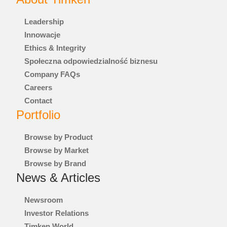
Leadership
FOKI
Innowacje
Ethics & Integrity
USŁUGI I NAPRAWY
Społeczna odpowiedzialność biznesu
Company FAQs
RYNKI
Careers
Contact
AUTOMATYKA, ROBOTYKA I MASZYNY PRZEMYSŁOWE
Portfolio
BUDOWA
Browse by Product
Browse by Market
GÓRNICTWO
Browse by Brand
News & Articles
JEDZENIE I NAPOJE
Newsroom
KOLEJ
Investor Relations
Timken World