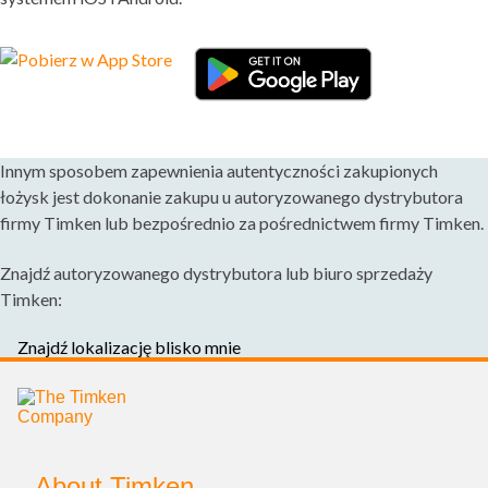
ŁAŃCUCHY I ŚLIMAKI
SPRZĘGŁA
LOVEJOY SPRZĘGŁA
Innym sposobem zapewnienia autentyczności zakupionych
łożysk jest dokonanie zakupu u autoryzowanego dystrybutora
TORSIONAL CONTROL SPRZĘGŁA
firmy Timken lub bezpośrednio za pośrednictwem firmy Timken.
PRZEKŁADNIE I UKŁADY NAPĘDOWE
Znajdź autoryzowanego dystrybutora lub biuro sprzedaży
Timken:
PRZEKŁADNIE PRZEMYSŁOWE
Znajdź lokalizację blisko mnie
PRZEKŁADNIE PRECYZYJNE
RUCH LINIOWY
About Timken
SYSTEMY SMAROWANIA I FILTRACJI