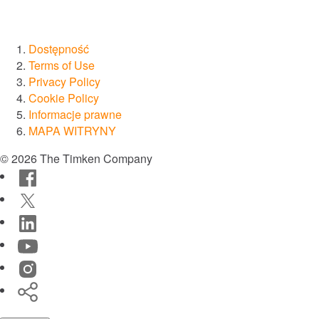
®
Diamond
®
Drives
Dostępność
Terms of Use
Privacy Policy
®
SPINEA
Cookie Policy
Informacje prawne
®
PT Tech
MAPA WITRYNY
© 2026 The Timken Company
®
Lagersmit
Facebook
Twitter
™
Torsion Control
LinkedIn
YouTube
®
Des-Case
Instagram
®
Timken
CGI Inc.
World
Innowacje