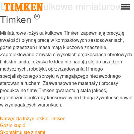
Łożyska kulkowe miniaturowe
Menu
®
Timken
O firmie
Społeczna odpowiedzialność biznesu
Miniaturowe łożyska kulkowe Timken zapewniają precyzję,
trwałość i płynną pracę w kompaktowych zastosowaniach,
Ludzie
gdzie przestrzeń i masa mają kluczowe znaczenie.
Zaprojektowane z myślą o wysokich prędkościach obrotowych
Planeta
i niskim tarciu, łożyska te idealnie nadają się do urządzeń
medycznych, robotyki, oprzyrządowania i innego
Produkt
specjalistycznego sprzętu wymagającego niezawodnego
sterowania ruchem. Zaawansowane materiały i procesy
Portfolio
produkcyjne firmy Timken gwarantują stałą jakość,
ograniczone potrzeby konserwacyjne i długą żywotność nawet
Produkty
w wymagających warunkach.
Rozwiązania łożyskowe
Narzędzia inżynierskie Timken
Gdzie kupić
Mounted Bearings
Skontaktuj się z nami