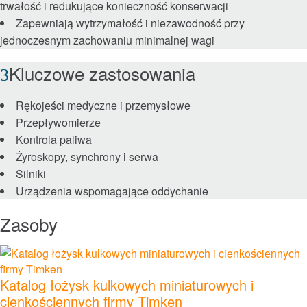
trwałość i redukujące konieczność konserwacji
Łańcuchy i ślimaki
Zapewniają wytrzymałość i niezawodność przy
jednoczesnym zachowaniu minimalnej wagi
Sprzęgła
Kluczowe zastosowania
Lovejoy Sprzęgła
Rękojeści medyczne i przemysłowe
Przepływomierze
Torsional Control Sprzęgła
Kontrola paliwa
Żyroskopy, synchrony i serwa
Przekładnie i układy napędowe
Silniki
Urządzenia wspomagające oddychanie
Przekładnie przemysłowe
Zasoby
Przekładnie precyzyjne
Ruch liniowy
Katalog łożysk kulkowych miniaturowych i
cienkościennych firmy Timken