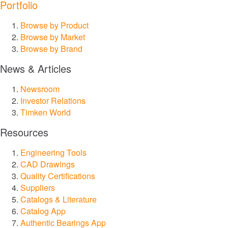
Portfolio
Browse by Product
®
Philadelphia Gear
Browse by Market
Browse by Brand
®
GGB
News & Articles
®
Groeneveld
Newsroom
Investor Relations
Timken World
®
BEKA
Resources
®
Cone Drive
Engineering Tools
CAD Drawings
®
Nadella
Quality Certifications
Suppliers
Catalogs & Literature
®
LoveJoy
Catalog App
Authentic Bearings App