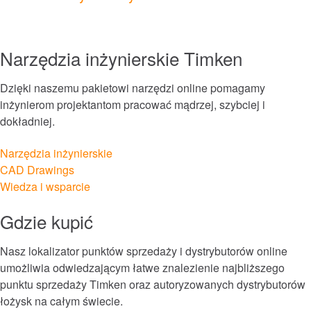
Systemy smarowania i filtracji
Foki
Narzędzia inżynierskie Timken
Usługi i naprawy
Dzięki naszemu pakietowi narzędzi online pomagamy
inżynierom projektantom pracować mądrzej, szybciej i
dokładniej.
Rynki
Narzędzia inżynierskie
Automatyka, Robotyka i Maszyny Przemysłowe
CAD Drawings
Wiedza i wsparcie
Budowa
Gdzie kupić
Górnictwo
Nasz lokalizator punktów sprzedaży i dystrybutorów online
umożliwia odwiedzającym łatwe znalezienie najbliższego
Jedzenie i napoje
punktu sprzedaży Timken oraz autoryzowanych dystrybutorów
łożysk na całym świecie.
Kolej