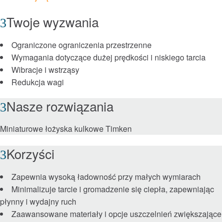
Twoje wyzwania
Roller Bearings
Ograniczone ograniczenia przestrzenne
™
EnviroSpexx
Energooszczędne łożyska
Wymagania dotyczące dużej prędkości i niskiego tarcia
Wibracje i wstrząsy
Ball Bearings
Redukcja wagi
Nasze rozwiązania
Precision Bearings
Miniaturowe łożyska kulkowe Timken
Plain Bearings
Korzyści
Thrust Bearings
Zapewnia wysoką ładowność przy małych wymiarach
Maintenance and Installation Tools
Minimalizuje tarcie i gromadzenie się ciepła, zapewniając
płynny i wydajny ruch
Hamulce i sprzęgła
Zaawansowane materiały i opcje uszczelnień zwiększające