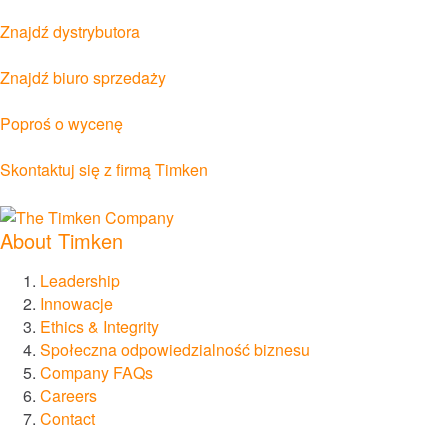
Znajdź dystrybutora
Lotnictwo i obronność
Znajdź biuro sprzedaży
Morski
Poproś o wycenę
Wytwarzanie energii i energia odnawialna
Skontaktuj się z firmą Timken
Przeglądaj wszystkie rynki
About Timken
Przeglądaj wszystkie katalogi i materiały
informacyjne
Leadership
Innowacje
Ethics & Integrity
Marki
Społeczna odpowiedzialność biznesu
Company FAQs
®
Timken
Careers
Contact
®
Rollon