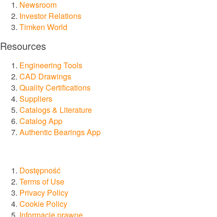
Newsroom
Systemy smarowania i filtracji
Investor Relations
Timken World
Foki
Resources
Usługi i naprawy
Engineering Tools
CAD Drawings
Rynki
Quality Certifications
Suppliers
Catalogs & Literature
Automatyka, Robotyka i Maszyny Przemysłowe
Catalog App
Authentic Bearings App
Budowa
Górnictwo
Dostępność
Terms of Use
Jedzenie i napoje
Privacy Policy
Cookie Policy
Kolej
Informacje prawne