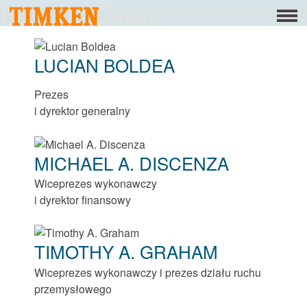
Executive Team
Menu
O firmie
LUCIAN BOLDEA
Społeczna odpowiedzialność biznesu
Prezes
Ludzie
i dyrektor generalny
Planeta
MICHAEL A. DISCENZA
Produkt
Wiceprezes wykonawczy
Portfolio
i dyrektor finansowy
Produkty
TIMOTHY A. GRAHAM
Rozwiązania łożyskowe
Wiceprezes wykonawczy i prezes działu ruchu
przemysłowego
Mounted Bearings