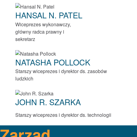
HANSAL N. PATEL
Roller Bearings
Wiceprezes wykonawczy,
™
EnviroSpexx
Energooszczędne łożyska
główny radca prawny i
sekretarz
Ball Bearings
NATASHA POLLOCK
Precision Bearings
Starszy wiceprezes i dyrektor ds. zasobów
ludzkich
Plain Bearings
Thrust Bearings
JOHN R. SZARKA
Maintenance and Installation Tools
Starszy wiceprezes i dyrektor ds. technologii
Zarząd
Hamulce i sprzęgła