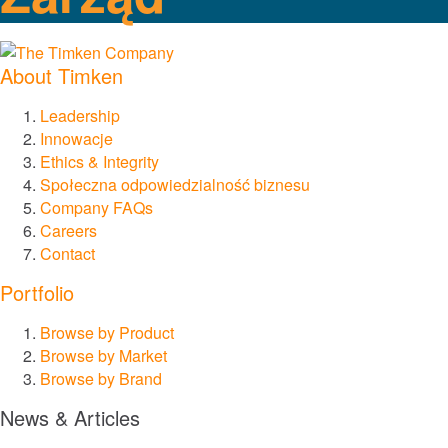
Łańcuchy i ślimaki
About Timken
Sprzęgła
Leadership
Lovejoy Sprzęgła
Innowacje
Ethics & Integrity
Społeczna odpowiedzialność biznesu
Torsional Control Sprzęgła
Company FAQs
Careers
Przekładnie i układy napędowe
Contact
Portfolio
Przekładnie przemysłowe
Browse by Product
Przekładnie precyzyjne
Browse by Market
Browse by Brand
Ruch liniowy
News & Articles