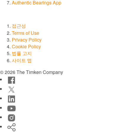
투자자
Authentic Bearings App
채용 정보
뉴스
접근성
위치
Terms of Use
엔지니어링 도구
Privacy Policy
Cookie Policy
TIMKEN
WORLD
법률 고지
LANGUAGES
사이트 맵
© 2026 The Timken Company
Facebook
Twitter
LinkedIn
YouTube
Instagram
Timken