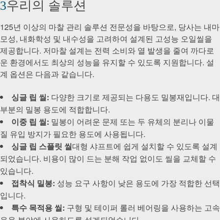
우리의 솔루션
Timken® Mounted Bearings
125년 이상의 마찰 관리 솔루션 전문성을 바탕으로, 당사는 내마
모성, 내화학성 및 내수성을 고려하여 설계된 고성능 오일씰을
™
EnviroSpexx
에너지 효율 베어링
제공합니다. 저마찰 설계는 전력 소비와 열 발생을 줄여 까다로
운 환경에서도 최상의 성능을 유지할 수 있도록 지원합니다. 설
계 옵션은 다음과 같습니다.
Ball Bearings
싱글 립 씰:
다양한 크기로 제공되는 다용도 밀봉재입니다. 대
Precision Bearings
부분의 밀봉 용도에 적합합니다.
이중 립 씰:
밀봉이 어려운 문제 또는 두 유체의 분리나 이물
Plain Bearings
질 유입 방지가 필요한 용도에 사용됩니다.
싱글 립 스플릿 씰
대형 샤프트에 쉽게 설치할 수 있도록 설계
Thrust Bearings
되었습니다. 비용이 많이 드는 분해 작업 없이도 씰을 교체할 수
있습니다.
유지보수 및 설치 도구
접착식 밀봉:
성능 요구 사항이 낮은 용도에 가장 적합한 선택
입니다.
특수 목적용 씰:
구형 및 테이퍼 롤러 베어링을 사용하는 고속
커플링
응용 분야에 사용하도록 설계되었습니다.