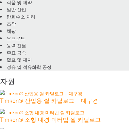
식품 및 제약
윤활 시스템
일반 산업
탄화수소 처리
씰
조작
채광
서비스 및 수리
오프로드
동력 전달
시장
주요 금속
펄프 및 제지
건설
정유 및 석유화학 공정
자원
레일
발전 및 재생 에너지
Timken® 산업용 씰 카탈로그 – 대구경
선박
Timken® 소형 내경 미터법 씰 카탈로그
음식 및 음료