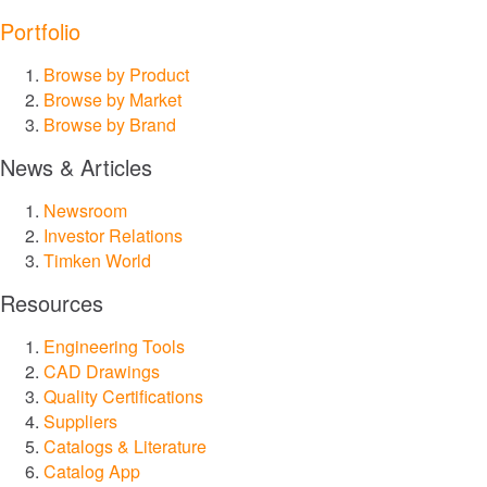
Portfolio
®
Drives
Browse by Product
Browse by Market
®
SPINEA
Browse by Brand
News & Articles
®
PT Tech
Newsroom
Investor Relations
®
Lagersmit
Timken World
™
Resources
Torsion Control
Engineering Tools
®
Des-Case
CAD Drawings
Quality Certifications
Suppliers
®
CGI Inc.
Catalogs & Literature
혁신
Catalog App