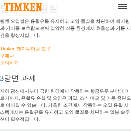
®
Menu
팀켄
오일씰
회사 소개
팀켄 오일씰은 윤활유를 유지하고 오염 물질을 차단하여 베어링
기업의 사회적 책임
과 기어를 보호함으로써 열악한 작동 환경에서 효율성과 가동 시
간을 향상시킵니다.
직원
Timken 엔지니어링 도구
구매처
지구
문의하기
제품
당면 과제
포트폴리오
지하 광산에서부터 극한 환경에서 작동하는 항공우주 분야에 이
제품
르기까지, 윤활유 손실 및 오염은 과열, 조기 마모 및 가동 중단으
로 이어질 수 있습니다. 가혹한 조건에서 작동하는 오일 윤활 시
스템에서는 윤활유를 유지하고 오염 물질을 차단하는 밀봉 솔루
엔지니어링 베어링 솔루션
션이 필수적입니다.
Roller Bearings