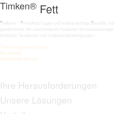
Timken®
Fett
–
Timken®
Fett schützt Lager und andere wichtige Bauteile, i
gewährleistet. Mit verschiedenen Fettsorten für Industrieanlag
Drehzahl, Temperatur und Umgebungsbedingungen.
Timken Engineering-Tools
Wo kaufen?
Kontaktieren Sie uns
Ihre Herausforderungen
Unsere Lösungen