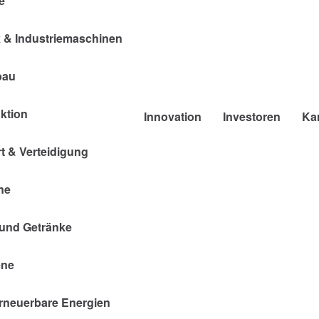
e
k & Industriemaschinen
bau
ktion
Innovation
Investoren
Kar
t & Verteidigung
ne
 und Getränke
ene
rneuerbare Energien