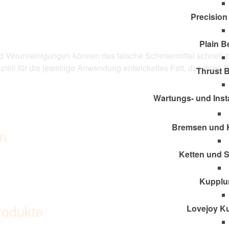
Precision
Plain B
 Verunreinigungen können das falsche Schmiermittel schnell z
eziell für die jeweilige Anwendung entwickeltes Fett, das Ihren
Thrust 
Wartungs- und Inst
Bremsen und 
en
Ketten und 
Kupplu
rodukte
Lovejoy K