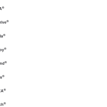
®
A
®
rive
®
la
®
oy
®
nd
®
es
®
EA
®
ch