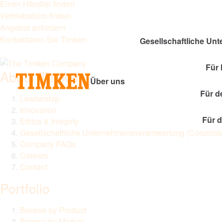
Einen Händler finden
Vertriebsbüro finden
Angebot anfordern
Kontaktieren Sie Timken
Gesellschaftliche U
Für
About Timken
Über uns
Für d
Leadership
Innovation
Für 
Ethics & Integrity
Gesellschaftliche Unternehmensverantwortung (Corporate
Company FAQs
Careers
Contact
Portfolio
Browse by Product
Browse by Market