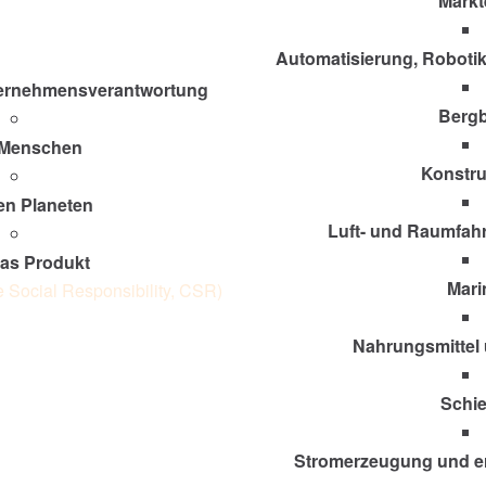
Märkt
Automatisierung, Roboti
nternehmensverantwortung
Berg
 Menschen
Konstru
en Planeten
Luft- und Raumfahr
das Produkt
Mari
 Social Responsibility, CSR)
Nahrungsmittel
Schi
Stromerzeugung und e