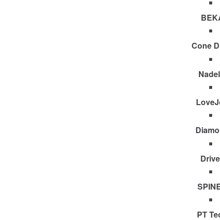
BEK
Cone D
Nadel
LoveJ
Diamo
Driv
SPIN
PT Te