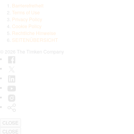
Barrierefreiheit
Terms of Use
Privacy Policy
Cookie Policy
Rechtliche Hinweise
SEITENÜBERSICHT
© 2026 The Timken Company
Facebook
Twitter
LinkedIn
YouTube
Instagram
Timken
World
CLOSE
CLOSE