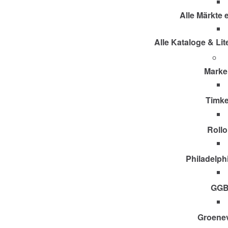
Alle Märkte
Alle Kataloge & Li
Marke
Timk
Roll
Philadelph
GG
Groene