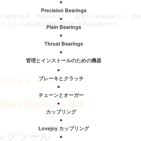
Precision Bearings
ス期間の延長、予想外のコスト、顧客への納期遅延など、業務
入するよりも経済的で持続可能な代替手段を提供する。
Plain Bearings
Thrust Bearings
管理とインストールのための機器
ホワイトペーパー
ブレーキとクラッチ
チェーンとオーガー
削減と性能向上を実現
カップリング
Lovejoy カップリング
ングツール