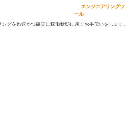
エンジニアリングツ
Languages
mken
購入場所
接触
ール
rld
重工業用ベアリングを迅速かつ確実に稼働状態に戻すお手伝いをします。