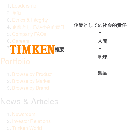
Leadership
革新
Ethics & Integrity
企業としての社会的責任
企業としての社会的責任
Company FAQs
Careers
人間
Contact
概要
地球
Portfolio
製品
Browse by Product
Browse by Market
Browse by Brand
News & Articles
Newsroom
Investor Relations
Timken World