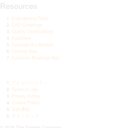
Resources
Engineering Tools
CAD Drawings
Quality Certifications
Suppliers
Catalogs & Literature
Catalog App
Authentic Bearings App
アクセシビリティ
Terms of Use
Privacy Policy
Cookie Policy
法的通知
サイトマップ
© 2026 The Timken Company