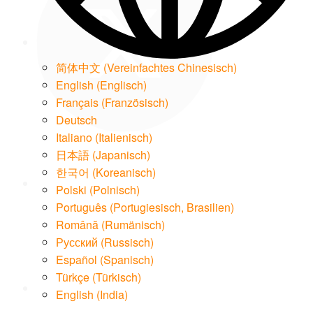
简体中文
(
Vereinfachtes Chinesisch
)
English
(
Englisch
)
Français
(
Französisch
)
Deutsch
Italiano
(
Italienisch
)
LinkedIn
日本語
(
Japanisch
)
한국어
(
Koreanisch
)
Polski
(
Polnisch
)
Português
(
Portugiesisch, Brasilien
)
Română
(
Rumänisch
)
Русский
(
Russisch
)
Email
Español
(
Spanisch
)
Türkçe
(
Türkisch
)
English (India)