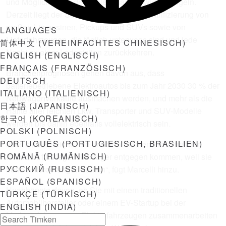
und Möglichkeiten des realen Marktes widerspiegeln.
Derzeit liegt der Schwerpunkt auf der Elektrifizierung von
großen Limousinen, Pickups und SUVs sowie von
LANGUAGES
Lieferfahrzeugen, die täglich unterwegs sind und jede
简体中文
(
VEREINFACHTES CHINESISCH
)
Nacht zu einer Ladestation zurückkehren.
ENGLISH
(
ENGLISCH
)
FRANÇAIS
(
FRANZÖSISCH
)
Branchenprognosen gehen davon aus, dass
DEUTSCH
batteriebetriebene Elektroautos bis zum Jahr 2030 30 % der
ITALIANO
(
ITALIENISCH
)
Neuwagenverkäufe ausmachen werden, und mehr als die
日本語
(
JAPANISCH
)
Hälfte aller leichten Lkw, Transporter und SUV-Modelle
한국어
(
KOREANISCH
)
werden bis dahin ebenfalls vollelektrisch sein.
POLSKI
(
POLNISCH
)
PORTUGUÊS
(
PORTUGIESISCH, BRASILIEN
)
„Das sind Bereiche, die unseren Stärken als führender
ROMÂNĂ
(
RUMÄNISCH
)
Innovator für Kegelrollenlager entgegen kommen, weil sie
РУССКИЙ
(
RUSSISCH
)
hohe Anforderungen stellen“, fügt Marcelli hinzu.
ESPAÑOL
(
SPANISCH
)
Unabhängig davon, ob Sie mit einem traditionellen
TÜRKÇE
(
TÜRKISCH
)
Automobilhersteller oder einem EV-Startup bei der
ENGLISH (INDIA)
Markteinführung von Elektrofahrzeugen zusammenarbeiten