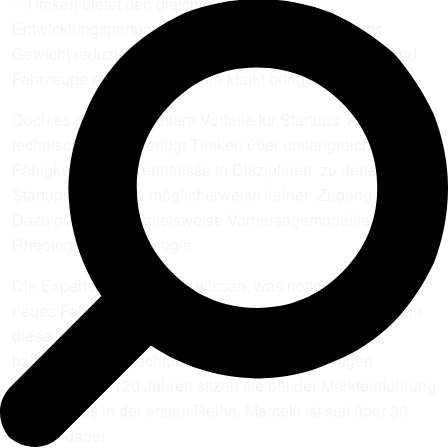
– Timken bietet den gleichen Wert: starke
Entwicklungspartnerschaften und Lösungen, die das
Gewicht reduzieren, die Energieeffizienz maximieren und
Fahrzeuge rechtzeitig auf den Markt bringen.
Doch es gibt noch weitere Vorteile für Startups. Aus
technischer Sicht verfügt Timken über umfangreiche F+E-
Fähigkeiten und Kenntnisse in Disziplinen, zu denen
Startups woanders möglicherweise keinen Zugang haben.
Dazu gehören beispielsweise
Vorhersagemodellierung
,
Rheologie
und
Tribologie
.
Die Experten von Timken wissen, was nötig ist, um ein
neues Fahrzeug in die Produktion zu bringen, und können
diese Erkenntnisse auch Startups anbieten, die eine
bahnbrechende Technologie auf den Markt bringen
möchten. Seit 120 Jahren sitzen sie bei der Markteinführung
neuer Autos in der ersten Reihe. Marcelli ist seit über 30
Jahren dabei.