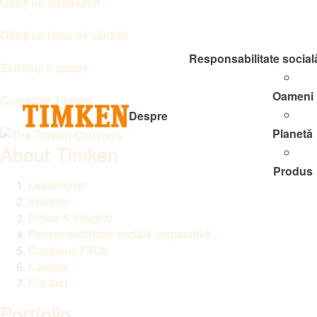
Găsiți un distribuitor
Găsiți un birou de vânzări
Responsabilitate social
Solicitați o cotație
Oameni
Contactați Timken
Despre
Planetă
About Timken
Produs
Leadership
Inovație
Ethics & Integrity
Responsabilitate socială corporativă
Company FAQs
Careers
Contact
Portfolio