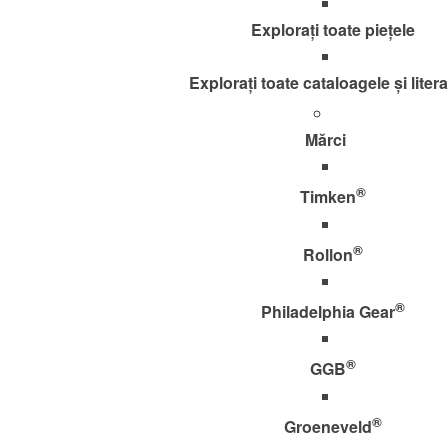
Explorați toate piețele
Explorați toate cataloagele și liter
Mărci
®
Timken
®
Rollon
®
Philadelphia Gear
®
GGB
®
Groeneveld