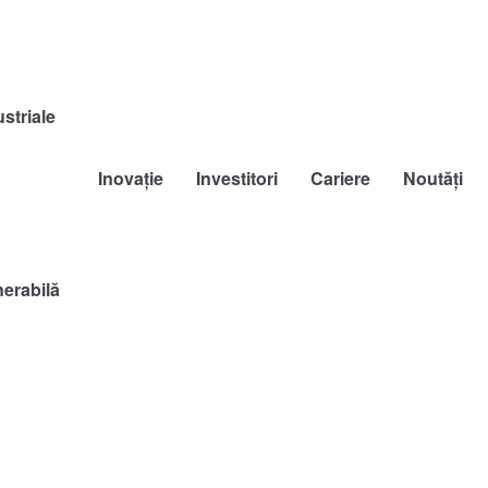
striale
Inovație
Investitori
Cariere
Noutăți
nerabilă