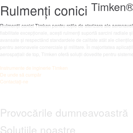
Timken
Rulmenți conici
Rulmenții conici Timken pentru roțile de aterizare ale aeronavelor
fiabilitate excepționale, acești rulmenți suportă sarcini radiale ș
avansate și respectând standardele de calitate atât ale clienților
pentru aeronavele comerciale și militare. În majoritatea aplica
aerospațiali de top, Timken oferă soluții dovedite pentru sisteme
Instrumente de inginerie Timken
De unde să cumpăr
Contactaţi-ne
Provocările dumneavoastră
Soluțiile noastre