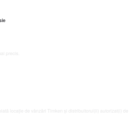
sie
ai precis.
ată locație de vânzări Timken și distribuitorul(ii) autorizat(i) de