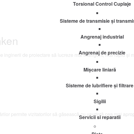
Torsional Control Cuplaje
Sisteme de transmisie și transmi
mken
Angrenaj industrial
Angrenaj de precizie
e inginerii de proiectare să lucreze mai inteligent, mai rapid și m
Mișcare liniară
Sisteme de lubrifiere și filtrare
Sigilii
ărilor permite vizitatorilor să găsească cu ușurință cea mai apropi
Servicii si reparatii