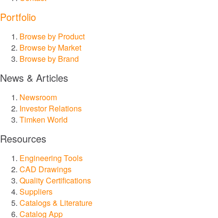
®
Groeneveld
Portfolio
Browse by Product
®
BEKA
Browse by Market
Browse by Brand
®
Cone Drive
News & Articles
®
Nadella
Newsroom
Investor Relations
Timken World
®
LoveJoy
Resources
®
Diamond
Engineering Tools
CAD Drawings
®
Quality Certifications
Drives
Suppliers
Catalogs & Literature
®
SPINEA
Catalog App