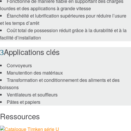
Fonctionne de manière fiable en supportant des charges
lourdes et des applications à grande vitesse
Raccords
Étanchéité et lubrification supérieures pour réduire l’usure
et les temps d’arrêt
Accouplements Lovejoy
Coût total de possession réduit grâce à la durabilité et à la
facilité d’installation
Accouplements à contrôle de torsion
Applications clés
Engrenages et systèmes d’entraînement
Convoyeurs
Manutention des matériaux
Engrenages industriels
Transformation et conditionnement des aliments et des
boissons
Engrenages de précision
Ventilateurs et souffleurs
Pâtes et papiers
Mouvement linéaire
Ressources
Systèmes de lubrification