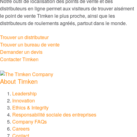
Notre outil de localisation des points de vente et des
Nourriture et boisson
distributeurs en ligne permet aux visiteurs de trouver aisément
le point de vente Timken le plus proche, ainsi que les
distributeurs de roulements agréés, partout dans le monde.
Production d’électricité et énergies renouvelables
Trouver un distributeur
Rail
Trouver un bureau de vente
Demander un devis
Marchés
Contacter Timken
®
Timken
About Timken
®
Rollon
Leadership
Innovation
Ethics & Integrity
®
Philadelphia Gear
Responsabilité sociale des entreprises
Company FAQs
®
GGB
Careers
Contact