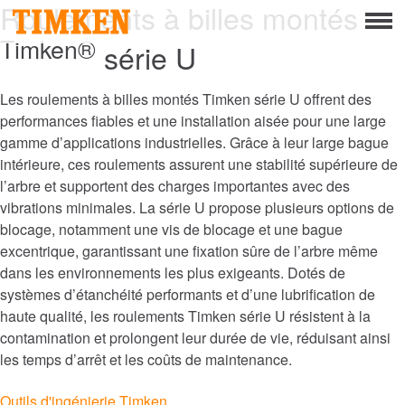
Roulements à billes montés
Menu
Timken®
série U
À propos
Responsabilité sociale d’entreprise
Les roulements à billes montés Timken série U offrent des
performances fiables et une installation aisée pour une large
Personnel
gamme d’applications industrielles. Grâce à leur large bague
intérieure, ces roulements assurent une stabilité supérieure de
Planète
l’arbre et supportent des charges importantes avec des
vibrations minimales. La série U propose plusieurs options de
Les produits
blocage, notamment une vis de blocage et une bague
excentrique, garantissant une fixation sûre de l’arbre même
Portefeuille
dans les environnements les plus exigeants. Dotés de
systèmes d’étanchéité performants et d’une lubrification de
Produits
haute qualité, les roulements Timken série U résistent à la
contamination et prolongent leur durée de vie, réduisant ainsi
Solutions de roulements techniques
les temps d’arrêt et les coûts de maintenance.
Roller Bearings
Outils d'ingénierie Timken