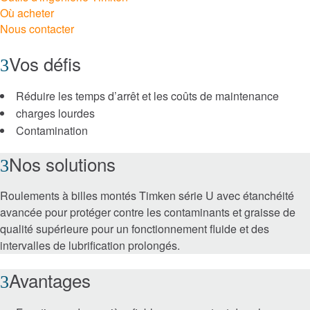
Où acheter
Nous contacter
Timken® Mounted Bearings
Vos défis
™
Roulements écoénergétiques EnviroSpexx
Réduire les temps d’arrêt et les coûts de maintenance
Plain Bearings
charges lourdes
Contamination
Precision Bearings
Nos solutions
Thrust Bearings
Roulements à billes montés Timken série U avec étanchéité
avancée pour protéger contre les contaminants et graisse de
Produits de transmission de puissance
mécanique Timken
qualité supérieure pour un fonctionnement fluide et des
intervalles de lubrification prolongés.
Freins et embrayages
Avantages
Chaînes et vis sans fin