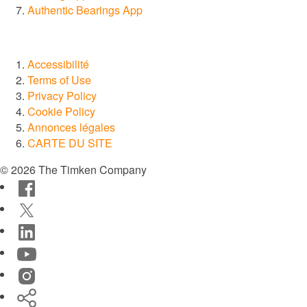
Authentic Bearings App
®
PT Tech
®
Accessibilité
Lagersmit
Terms of Use
Privacy Policy
™
Torsion Control
Cookie Policy
Annonces légales
®
CARTE DU SITE
Des-Case
© 2026 The Timken Company
®
CGI Inc.
Facebook
Innovation
Twitter
Investisseurs
LinkedIn
Carrières
YouTube
Actualités
Instagram
Sites
Timken
Outils Techniques