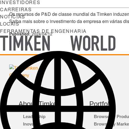
INVESTIDORES
CARREIRAS
Os recursos de P&D de classe mundial da Timken induzem 
NOTÍCIAS
Saiba mais sobre o investimento da empresa em várias di
LOCAIS
FERRAMENTAS DE ENGENHARIA
Published:
2024/04/12
TIMKEN
WORLD
About Timken
Portfolio
Leadership
Browse by Produ
Inovação
Browse by Marke