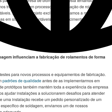
ais para uma empresa de biomassa que está tentando melhorar
s trabalhando em processos de fabricação de rolamentos
áveis. E, em um projeto exclusivo, ajudamos a modificar
s em sistemas sustentáveis de abastecimento, filtragem e
pagem influenciam a fabricação de rolamentos de forma
testes para novos processos e equipamentos de fabricação.
am
padrões de qualidade
antes de as implementarmos em
 de protótipos também mantém toda a experiência da empresa
s ajudar instalações a solucionarem desafios para atender
se uma instalação recebe um pedido personalizado de um
o específico de soldagem, enviamos um de nossos
lda adequada.