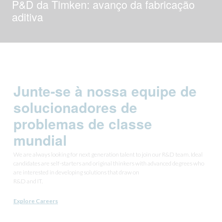
P&D da Timken: avanço da fabricação
aditiva
Junte-se à nossa equipe de
solucionadores de
problemas de classe
mundial
We are always looking for next generation talent to join our R&D team. Ideal
candidates are self-starters and original thinkers with advanced degrees who
are interested in developing solutions that draw on
R&D and IT.
Explore Careers