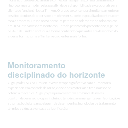
Nossa equipe de especialistas é conhecida não apenas por seu pensamento
rigoroso, mas também pela acessibilidade e disponibilidade excepcionais para
clientes e funcionários da Timken. O grupo se concentra simultaneamente em
desafios técnicos de alto risco e em oferecer suporte especializado contínuo em
toda a empresa. Desde nossa primeira patente de rolamento de rolos cônicos
em 1898 até o nosso crescente conjunto de patentes do presente ano, o grupo
de P&D da Timken continua a tornar conhecido o que antes era desconhecido
e, dessa forma, torna a Timken e os clientes mais fortes.
Monitoramento
disciplinado do horizonte
O grupo de P&D da Timken investe tempo significativo para aumentar a
experiência em controle de atrito, ciência dos materiais e transmissão de
potência mecânica. O grupo pesquisa os campos em busca de novas
oportunidades e tecnologias, incluindo tendências emergentes em fabricação e
automação digitais, modelagem de desempenho, tecnologias de tratamento
térmico e ciência avançada da lubrificação.