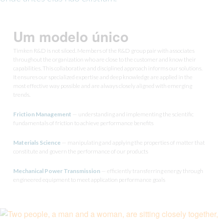
Inovação
Investidores
Um modelo único
carreiras
Notícias
Timken R&D is not siloed. Members of the R&D group pair with associates
throughout the organization who are close to the customer and know their
Locais
capabilities. This collaborative and disciplined approach informs our solutions.
It ensures our specialized expertise and deep knowledge are applied in the
Ferramentas de engenharia
most effective way possible and are always closely aligned with emerging
trends.
TIMKEN
WORLD
Friction Management
— understanding and implementing the scientific
LANGUAGES
fundamentals of friction to achieve performance benefits
Materials Science
— manipulating and applying the properties of matter that
constitute and govern the performance of our products
Mechanical Power Transmission
— efficiently transferring energy through
engineered equipment to meet application performance goals