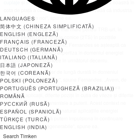
cuplaje
și
sisteme automate de lubrifiere
. „Poziția noastră în
cota de piață a cutiilor de viteze este o dovadă că industria
are încredere în noi”, spune ea.
LANGUAGES
简体中文
(
CHINEZA SIMPLIFICATĂ
)
Cu un interes din ce în ce mai mare pentru TRB-uri, în
ENGLISH
(
ENGLEZĂ
)
special pentru două simple conice (2TS) în pozițiile
FRANÇAIS
(
FRANCEZĂ
)
arborelui principal al turbinei, Fernandes se așteaptă ca
DEUTSCH
(
GERMANĂ
)
reputația Timken pentru expertiza în domeniul energiei
ITALIANO
(
ITALIANĂ
)
eoliene să se consolideze în următorul deceniu.
日本語
(
JAPONEZĂ
)
„Avem o poziție de lider de lungă durată în domeniul
한국어
(
COREANĂ
)
rulmenților cu role conice”, spune Fernandes. „Avem, de
POLSKI
(
POLONEZĂ
)
asemenea, o perspectivă unică – cu o viziune asupra
PORTUGUÊS
(
PORTUGHEZĂ (BRAZILIA)
)
diferitelor aplicații, diferite poziții în cutia de viteze și diferite
ROMÂNĂ
linii de produse de transmisie a puterii. Acest context ne
РУССКИЙ
(
RUSĂ
)
ajută să înțelegem în mod natural aplicațiile energiei
ESPAÑOL
(
SPANIOLĂ
)
eoliene, astfel încât să putem impulsiona în continuare
TÜRKÇE
(
TURCĂ
)
inovația în sursele regenerabile”, spune ea.
ENGLISH (INDIA)
________________________________________________