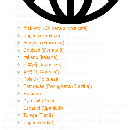
Americii
Țară de origine
: Africa de Sud
Despre integritatea CSR a Timken
:
Stabilirea de legături între angajați care
简体中文
(
Chineza simplificată
)
altfel nu ar lucra împreună
English
(
Engleză
)
Lucrează la:
O diplomă de master în
Français
(
Franceză
)
politică energetică și climă „Pentru că este
Deutsch
(
Germană
)
important ca oricine aspiră să conducă să
Italiano
(
Italiană
)
aibă o perspectivă asupra impactului
日本語
(
Japoneză
)
deciziilor noastre.”
한국어
(
Coreană
)
Referitor la colegii ei
: „Tot ce facem,
Polski
(
Poloneză
)
facem împreună. Este o muncă colectivă
Português
(
Portugheză (Brazilia)
)
în echipă.”
Română
Timken este o companie condusă de inginerie, care
Русский
(
Rusă
)
prosperă pe inovație, iar tendințele indică o nevoie din ce în
Español
(
Spaniolă
)
ce mai mare de rulmenți cu role conice (TRB) în turbinele
Türkçe
(
Turcă
)
eoliene – tehnologie pe care inginerii Timken au petrecut
English (India)
mai mult de un secol perfecționând-o.