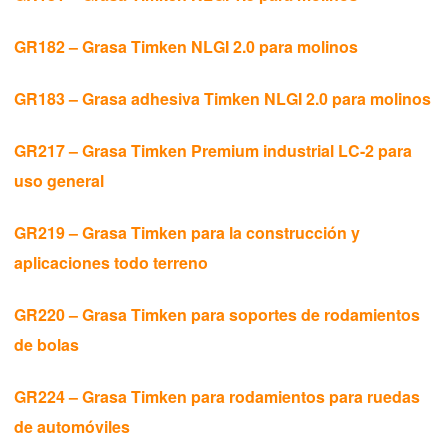
Timken® Mounted Bearings
GR182 – Grasa Timken NLGI 2.0 para molinos
GR183 – Grasa adhesiva Timken NLGI 2.0 para molinos
™
EnviroSpexx
에너지 효율 베어링
GR217 – Grasa Timken Premium industrial LC-2 para
Ball Bearings
uso general
Precision Bearings
GR219 – Grasa Timken para la construcción y
Plain Bearings
aplicaciones todo terreno
Thrust Bearings
GR220 – Grasa Timken para soportes de rodamientos
de bolas
유지보수 및 설치 도구
GR224 – Grasa Timken para rodamientos para ruedas
커플링
de automóviles