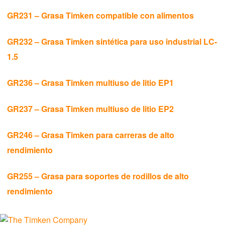
Lovejoy 커플링
GR231 – Grasa Timken compatible con alimentos
Torsional Control 커플링
GR232 – Grasa Timken sintética para uso industrial LC-
1.5
브레이크 및 클러치
GR236 – Grasa Timken multiuso de litio EP1
체인 및 오거
GR237 – Grasa Timken multiuso de litio EP2
기어 및 구동 시스템
GR246 – Grasa Timken para carreras de alto
산업용 기어
rendimiento
GR255 – Grasa para soportes de rodillos de alto
정밀 기어
rendimiento
직선 운동