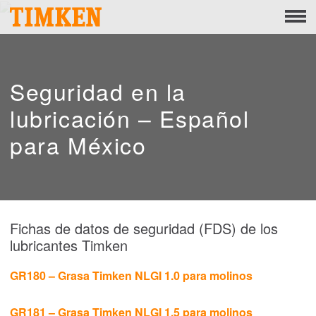
Menu
회사 소개
기업의 사회적 책임
Seguridad en la
직원
lubricación – Español
para México
지구
제품
포트폴리오
Fichas de datos de seguridad (FDS) de los
제품
lubricantes Timken
엔지니어링 베어링 솔루션
GR180 – Grasa Timken NLGI 1.0 para molinos
Roller Bearings
GR181 – Grasa Timken NLGI 1.5 para molinos