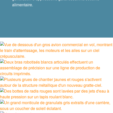
alimentaire.
®
PT Tech
®
Lagersmit
™
Torsion Control
®
Des-Case
®
CGI Inc.
Innovation
Investisseurs
Carrières
Actualités
Sites
Outils Techniques