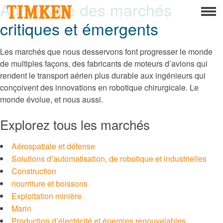
Au service des marchés
Menu
critiques et émergents
À propos
Responsabilité sociale d’entreprise
Les marchés que nous desservons font progresser le monde
de multiples façons, des fabricants de moteurs d’avions qui
Personnel
rendent le transport aérien plus durable aux ingénieurs qui
conçoivent des innovations en robotique chirurgicale. Le
Planète
monde évolue, et nous aussi.
Explorez tous les marchés
Les produits
Portefeuille
Aérospatiale et défense
Solutions d’automatisation, de robotique et industrielles
Produits
Construction
nourriture et boissons
Solutions de roulements techniques
Exploitation minière
Marin
Roller Bearings
Production d’électricité et énergies renouvelables