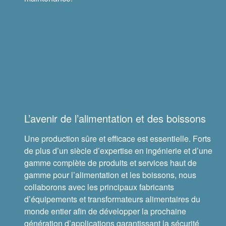
®
Groeneveld
®
BEKA
®
Cone Drive
®
Nadella
L’avenir de l’alimentation et des boissons
®
LoveJoy
Une production sûre et efficace est essentielle. Forts
de plus d’un siècle d’expertise en ingénierie et d’une
®
Diamond
gamme complète de produits et services haut de
gamme pour l’alimentation et les boissons, nous
®
Drives
collaborons avec les principaux fabricants
d’équipements et transformateurs alimentaires du
monde entier afin de développer la prochaine
®
SPINEA
génération d’applications garantissant la sécurité