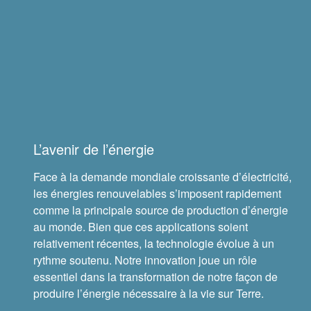
Scellés
Réparation de roulements
Marques
Aérospatiale et défense
L’avenir de l’énergie
Automatisation, robotique et machines
Face à la demande mondiale croissante d’électricité,
industrielles
les énergies renouvelables s’imposent rapidement
comme la principale source de production d’énergie
Construction
au monde. Bien que ces applications soient
relativement récentes, la technologie évolue à un
Exploitation minière
rythme soutenu. Notre innovation joue un rôle
essentiel dans la transformation de notre façon de
Marin
produire l’énergie nécessaire à la vie sur Terre.