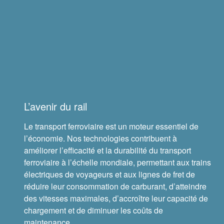
Nourriture et boisson
Production d’électricité et énergies renouvelables
Rail
Marchés
L’avenir du rail
®
Timken
Le transport ferroviaire est un moteur essentiel de
l’économie. Nos technologies contribuent à
®
améliorer l’efficacité et la durabilité du transport
Rollon
ferroviaire à l’échelle mondiale, permettant aux trains
électriques de voyageurs et aux lignes de fret de
®
Philadelphia Gear
réduire leur consommation de carburant, d’atteindre
des vitesses maximales, d’accroître leur capacité de
®
GGB
chargement et de diminuer les coûts de
maintenance.