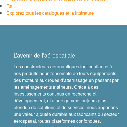
Rail
Timken® Mounted Bearings
Explorez tous les catalogues et la littérature
™
Roulements écoénergétiques EnviroSpexx
Plain Bearings
L’avenir de l’aérospatiale
Precision Bearings
Les constructeurs aéronautiques font confiance à
nos produits pour l’ensemble de leurs équipements,
Thrust Bearings
des moteurs aux roues d’atterrissage en passant par
les aménagements intérieurs. Grâce à des
Produits de transmission de puissance
mécanique Timken
investissements continus en recherche et
développement, et à une gamme toujours plus
étendue de solutions et de services, nous apportons
Freins et embrayages
une valeur ajoutée durable aux fabricants du secteur
aérospatial, toutes plateformes confondues.
Chaînes et vis sans fin