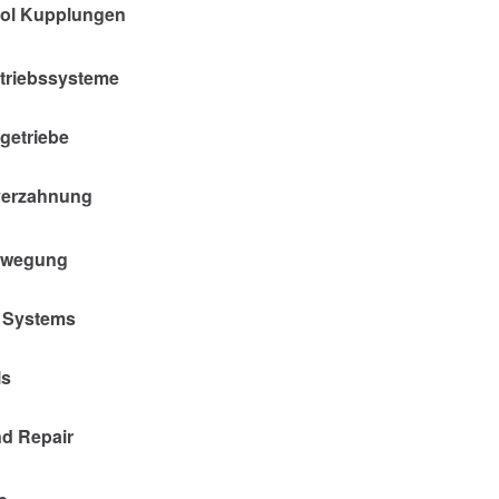
rol Kupplungen
ntriebssysteme
egetriebe
verzahnung
ewegung
n Systems
ls
nd Repair