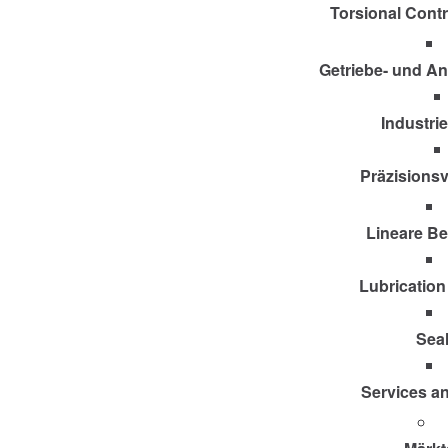
Torsional Cont
Getriebe- und A
Industri
Präzisions
Lineare B
Lubricatio
Sea
Services a