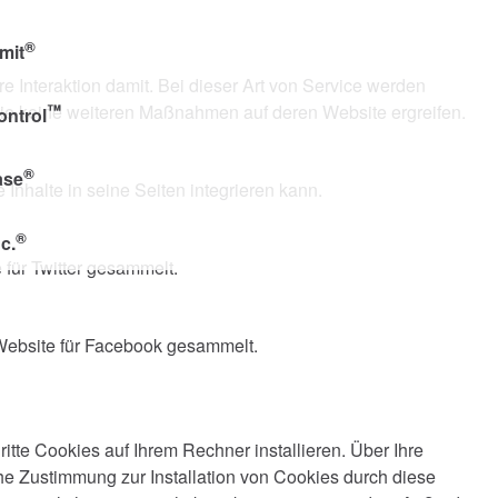
®
mit
re Interaktion damit. Bei dieser Art von Service werden
n Sie keine weiteren Maßnahmen auf deren Website ergreifen.
™
ontrol
®
ase
 Inhalte in seine Seiten integrieren kann.
®
c.
 für Twitter gesammelt.
 Website für Facebook gesammelt.
tte Cookies auf Ihrem Rechner installieren. Über Ihre
che Zustimmung zur Installation von Cookies durch diese