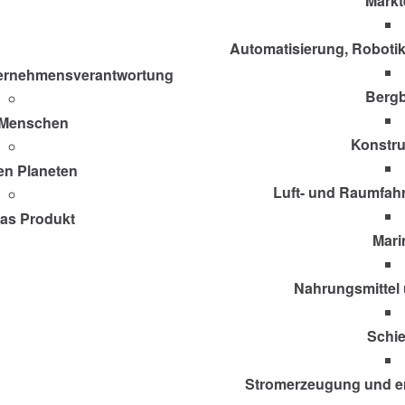
Märkt
Automatisierung, Roboti
nternehmensverantwortung
Berg
 Menschen
Konstru
en Planeten
Luft- und Raumfahr
das Produkt
Mari
Nahrungsmittel
Schi
Stromerzeugung und e