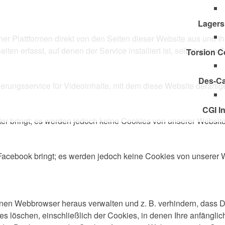
Lagers
ner Plattformen direkt von den Seiten dieser Website aus und Ih
iten erfasst, auf denen der Service installiert ist, selbst wen
Torsion C
Des-C
ierungsservice für Videoinhalte, mit dem diese Website derartige
CGI In
itter bringt; es werden jedoch keine Cookies von unserer Website
u Facebook bringt; es werden jedoch keine Cookies von unserer
nen Webbrowser heraus verwalten und z. B. verhindern, dass Dri
es löschen, einschließlich der Cookies, in denen Ihre anfängli