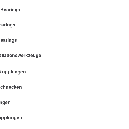
 Bearings
earings
Bearings
allationswerkzeuge
Kupplungen
Schnecken
ngen
upplungen