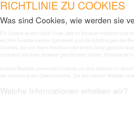
RICHTLINIE ZU COOKIES
Was sind Cookies, wie werden sie ve
Ein Cookie ist ein Stück Code, das im Browser installiert und 
wir ihre Funktionsweise optimieren und die Erfahrungen der B
Cookies, die von Ihrem Rechner oder Ihrem Gerät gelöscht werd
nachdem Sie Ihren Browser geschlossen haben. Persistente Co
Unsere Website verwendet Cookies, um Ihre Session zu speicher
die Verteilung des Datenverkehrs. Die auf unserer Website ve
Welche Informationen erheben wir?