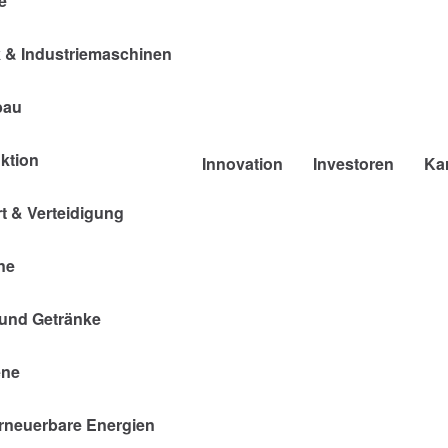
e
k & Industriemaschinen
bau
ktion
Innovation
Investoren
Kar
t & Verteidigung
ne
 und Getränke
ene
rneuerbare Energien