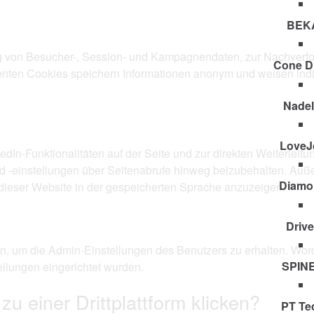
BEK
ng von Besucher-, Session- und Kampagnendaten, zur Nachverfol
Cone D
stenten Cookies speichern Informationen anonym und weisen ind
Nadel
LoveJ
kedIn-Funktionalitäten auf der Seite und zur direkten Weiterleit
 -einstellungen über Seitenabrufe hinweg beizubehalten. Auß
Diamo
dieser Website in der gespeicherten Sprache anzuzeigen.
Driv
den, um die Admin-Einstellungen des Benutzers zu erhalten. W
SPIN
llungen eingerichtet wurden.
u einer Drittplattform klicken?
PT Te