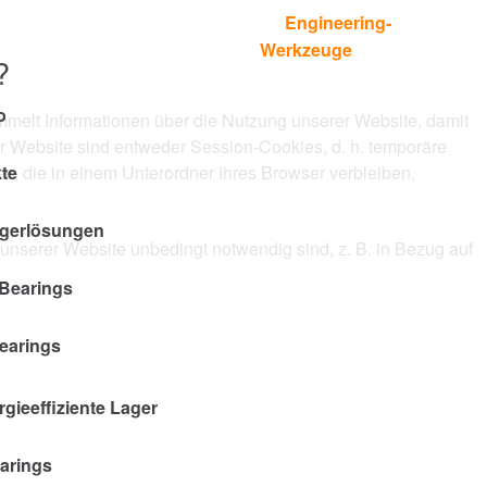
Engineering-
Languages
GSQUELLEN
Kontakt
Werkzeuge
?
o
sammelt Informationen über die Nutzung unserer Website, damit
r Website sind entweder Session-Cookies, d. h. temporäre
s, die in einem Unterordner Ihres Browser verbleiben,
te
agerlösungen
unserer Website unbedingt notwendig sind, z. B. in Bezug auf
Bearings
Bearings
gieeffiziente Lager
earings