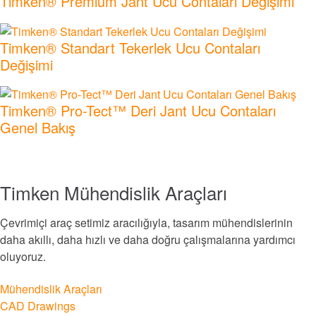
Timken® Premium Jant Ucu Contaları Değişimi
Otomasyon, Robotik ve Endüstriyel Makineler
Timken® Standart Tekerlek Ucu Contaları
Değişimi
Yapı
Yiyecek ve içecek
Timken® Pro-Tect™ Deri Jant Ucu Contaları
Genel Bakış
Tüm Piyasaları Keşfet
Tüm Katalogları ve Literatürü Keşfedin
Timken Mühendislik Araçları
Markalar
Çevrimiçi araç setimiz aracılığıyla, tasarım mühendislerinin
daha akıllı, daha hızlı ve daha doğru çalışmalarına yardımcı
oluyoruz.
®
Timken
Mühendislik Araçları
®
Rollon
CAD Drawings