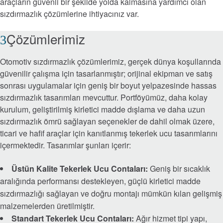
araçların güvenli bir şekilde yolda kalmasına yardımcı olan
sızdırmazlık çözümlerine ihtiyacınız var.
Roller Bearings
Çözümlerimiz
™
EnviroSpexx
Enerji Verimli Rulmanlar
Otomotiv sızdırmazlık çözümlerimiz, gerçek dünya koşullarında
güvenilir çalışma için tasarlanmıştır; orijinal ekipman ve satış
Ball Bearings
sonrası uygulamalar için geniş bir boyut yelpazesinde hassas
sızdırmazlık tasarımları mevcuttur. Portföyümüz, daha kolay
Precision Bearings
kurulum, geliştirilmiş kirletici madde dışlama ve daha uzun
sızdırmazlık ömrü sağlayan seçenekler de dahil olmak üzere,
Plain Bearings
ticari ve hafif araçlar için kanıtlanmış tekerlek ucu tasarımlarını
içermektedir. Tasarımlar şunları içerir:
Thrust Bearings
Üstün Kalite Tekerlek Ucu Contaları:
Geniş bir sıcaklık
aralığında performansı destekleyen, güçlü kirletici madde
Bakım ve Kurulum Araçları
sızdırmazlığı sağlayan ve doğru montajı mümkün kılan gelişmiş
malzemelerden üretilmiştir.
Frenler ve Kavramalar
Standart Tekerlek Ucu Contaları:
Ağır hizmet tipi yapı,