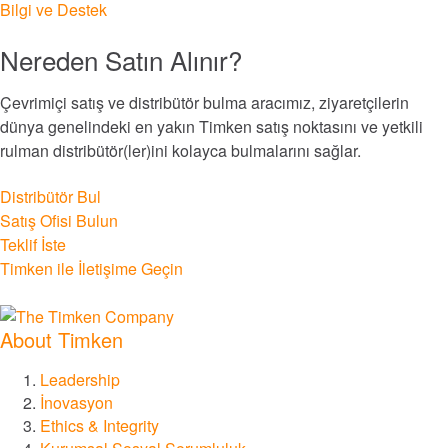
Bilgi ve Destek
®
Philadelphia Gear
Nereden Satın Alınır?
®
GGB
Çevrimiçi satış ve distribütör bulma aracımız, ziyaretçilerin
dünya genelindeki en yakın Timken satış noktasını ve yetkili
®
rulman distribütör(ler)ini kolayca bulmalarını sağlar.
Groeneveld
Distribütör Bul
®
BEKA
Satış Ofisi Bulun
Teklif İste
®
Cone Drive
Timken ile İletişime Geçin
®
Nadella
About Timken
®
Leadership
LoveJoy
İnovasyon
Ethics & Integrity
®
Diamond