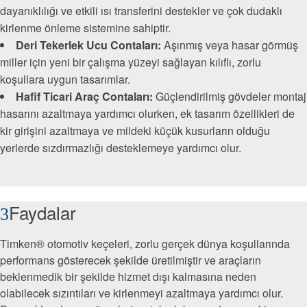
dayanıklılığı ve etkili ısı transferini destekler ve çok dudaklı
Zincirler ve Burgular
kirlenme önleme sistemine sahiptir.
Deri Tekerlek Ucu Contaları:
Aşınmış veya hasar görmüş
Kaplinler
miller için yeni bir çalışma yüzeyi sağlayan kılıflı, zorlu
koşullara uygun tasarımlar.
Lovejoy Kaplinler
Hafif Ticari Araç Contaları:
Güçlendirilmiş gövdeler montaj
hasarını azaltmaya yardımcı olurken, ek tasarım özellikleri de
Torsional Control Kaplinler
kir girişini azaltmaya ve mildeki küçük kusurların olduğu
yerlerde sızdırmazlığı desteklemeye yardımcı olur.
Dişli ve Tahrik Sistemleri
Endüstriyel Dişli Sistemleri
Faydalar
Hassas Dişli Sistemi
Timken® otomotiv keçeleri, zorlu gerçek dünya koşullarında
performans gösterecek şekilde üretilmiştir ve araçların
beklenmedik bir şekilde hizmet dışı kalmasına neden
Doğrusal Hareket
olabilecek sızıntıları ve kirlenmeyi azaltmaya yardımcı olur.