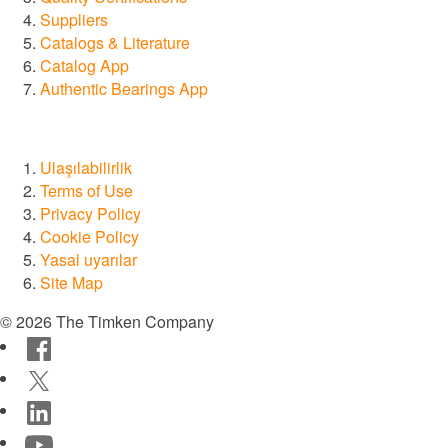
Investors
Suppliers
KARİYER
Catalogs & Literature
Haberler
Catalog App
Authentic Bearings App
Locations
MÜHENDISLIK ARAÇLARI
TIMKEN
Ulaşılabilirlik
WORLD
Terms of Use
LANGUAGES
Privacy Policy
Cookie Policy
Yasal uyarılar
Site Map
© 2026 The Timken Company
Facebook
Twitter
LinkedIn
YouTube