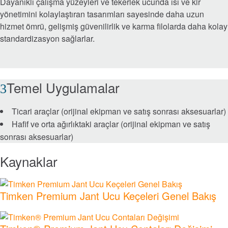
Dayanıklı çalışma yüzeyleri ve tekerlek ucunda ısı ve kir
Yağlama ve Filtrasyon Sistemleri
yönetimini kolaylaştıran tasarımları sayesinde daha uzun
hizmet ömrü, gelişmiş güvenilirlik ve karma filolarda daha kolay
Foklar
standardizasyon sağlarlar.
Hizmetler ve Onarım
Temel Uygulamalar
Piyasalar
Ticari araçlar (orijinal ekipman ve satış sonrası aksesuarlar)
Demiryolu
Hafif ve orta ağırlıktaki araçlar (orijinal ekipman ve satış
sonrası aksesuarlar)
Deniz
Kaynaklar
Enerji Üretimi ve Yenilenebilir Enerji
Timken Premium Jant Ucu Keçeleri Genel Bakış
Havacılık ve Savunma
Madencilik