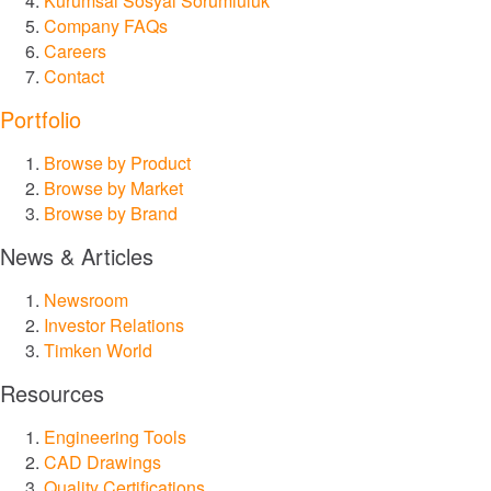
Kurumsal Sosyal Sorumluluk
Company FAQs
®
Careers
Drives
Contact
®
Portfolio
SPINEA
Browse by Product
®
PT Tech
Browse by Market
Browse by Brand
®
Lagersmit
News & Articles
Newsroom
™
Torsion Control
Investor Relations
Timken World
®
Des-Case
Resources
®
CGI Inc.
Engineering Tools
CAD Drawings
İnovasyon
Quality Certifications