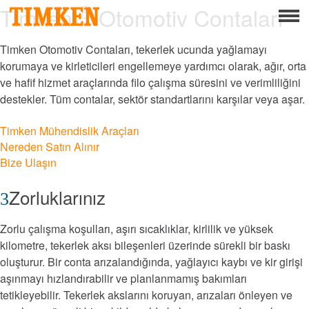
®
Menu
Timken
Otomotiv Contaları
Hakkında
Timken Otomotiv Contaları, tekerlek ucunda yağlamayı
Kurumsal Sosyal Sorumluluk
korumaya ve kirleticileri engellemeye yardımcı olarak, ağır, orta
ve hafif hizmet araçlarında filo çalışma süresini ve verimliliğini
Temelinde İnsanlar
destekler. Tüm contalar, sektör standartlarını karşılar veya aşar.
Timken Mühendislik Araçları
Gezegeni
Nereden Satın Alınır
Bize Ulaşın
Temelinde Ürün
Zorluklarınız
Portföy
Zorlu çalışma koşulları, aşırı sıcaklıklar, kirlilik ve yüksek
Ürünler
kilometre, tekerlek aksı bileşenleri üzerinde sürekli bir baskı
oluşturur. Bir conta arızalandığında, yağlayıcı kaybı ve kir girişi
Mühendislik Rulman Çözümleri
aşınmayı hızlandırabilir ve planlanmamış bakımları
tetikleyebilir. Tekerlek akslarını koruyan, arızaları önleyen ve
Mounted Bearings