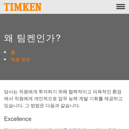
Menu
회사 소개
기업의 사회적 책임
왜 팀켄인가?
직원
홈
지구
채용 정보
제품
포트폴리오
당사는 직원에게 투자하기 위해 협력적이고 의욕적인 환경
제품
에서 직원에게 개인적으로 업무 능력 계발 기회를 제공하고
있습니다. 그 방법은 다음과 같습니다.
엔지니어링 베어링 솔루션
Excellence
Roller Bearings