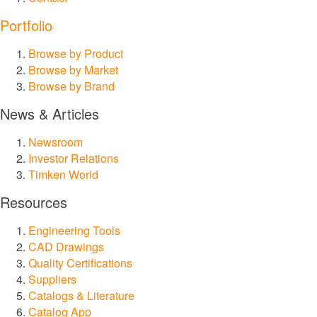
윤활 시스템
Portfolio
씰
Browse by Product
Browse by Market
서비스 및 수리
Browse by Brand
News & Articles
시장
Newsroom
Investor Relations
건설
Timken World
레일
Resources
Engineering Tools
발전 및 재생 에너지
CAD Drawings
Quality Certifications
선박
Suppliers
Catalogs & Literature
Catalog App
음식 및 음료