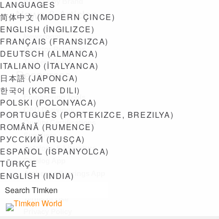
Browse by Brand
LANGUAGES
News & Articles
简体中文
(
MODERN ÇINCE
)
ENGLISH
(
İNGILIZCE
)
Newsroom
FRANÇAIS
(
FRANSIZCA
)
Investor Relations
DEUTSCH
(
ALMANCA
)
Timken World
ITALIANO
(
İTALYANCA
)
Resources
日本語
(
JAPONCA
)
한국어
(
KORE DILI
)
Engineering Tools
POLSKI
(
POLONYACA
)
CAD Drawings
PORTUGUÊS
(
PORTEKIZCE, BREZILYA
)
Quality Certifications
ROMÂNĂ
(
RUMENCE
)
Suppliers
РУССКИЙ
(
RUSÇA
)
Catalogs & Literature
ESPAÑOL
(
İSPANYOLCA
)
Catalog App
TÜRKÇE
Authentic Bearings App
ENGLISH (INDIA)
Ulaşılabilirlik
Terms of Use
Privacy Policy