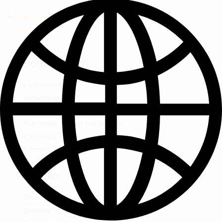
About Timken
Leadership
İnovasyon
Ethics & Integrity
Kurumsal Sosyal Sorumluluk
Company FAQs
Careers
Contact
Portfolio
Browse by Product
Browse by Market