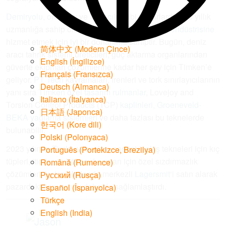
Demiryolu
,
otomotiv
ve
havacılık
gibi pazarlarda 125 yıllık
uzmanlığa sahip olan Timken,
ticari denizcilik endüstrisine
hizmet etmek için iyi bir donanıma sahiptir. Bugün, deniz
简体中文
(
Modern Çince
)
aracı tahrik sistemi üreticileri, güç aktarma organlarından
English
(
İngilizce
)
güverte ekipman çözümlerine kadar her şey için Timken’e
Français
(
Fransızca
)
geliyor.
PT Tech
kavramaları, frenleri ve tork sınırlayıcılarının
Deutsch
(
Almanca
)
yanı sıra
Timken özel tasarım rulmanlar
, Lovejoy and
Italiano
(
İtalyanca
)
Torsion Control Products (TCP)
kaplinleri
,
Groeneveld-
日本語
(
Japonca
)
BEKA yağlama sistemleri
ve daha fazlası bu teknelerde
한국어
(
Kore dili
)
bulunabilir.
Polski
(
Polonyaca
)
2023 yılında Timken, ticari ve endüstriyel iş tekneleri için kıç
Português
(
Portekizce, Brezilya
)
tüpleri, iticiler ve bölme duvarları için özel sızdırmazlık
Română
(
Rumence
)
çözümleri üreten Hollanda merkezli
Lagersmit
‘i satın alarak
Русский
(
Rusça
)
pazardaki konumunu daha da sağlamlaştırdı.
Español
(
İspanyolca
)
Türkçe
English (India)