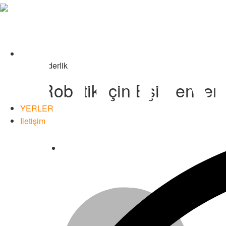
Timken
World
Liderlik
Robotik için Eşi Benzeri
YERLER
Facebook
Iletişim
Languages
Twitter