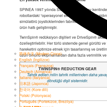
SPINEA 1997 yılında Slovakya’nın Prešov kentinde 
robotlardaki “operasyonel eksiklikleri ortadan kaldı
simülatörü joysticklerinden fabrika robotik kontrol s
ürün hattı geliştirmiştir.
TwinSpin® redüksiyon dişlileri ve DriveSpin® aktüat
özelleştirilebilir. Her türlü sistemde genel gürültü ve
hareketini optimize etmek için tasarlanmış ve üretil
简体中文
(
Modern Çince
)
uzun ömürlü ekipmanlardan daha fazla verimlilik ve da
English
(
İngilizce
)
Français
(
Fransızca
)
TWINSPIN® REDUCTION GEAR
Deutsch
(
Almanca
)
Tahrik edilen milin tahrik millerinden daha yava
Italiano
(
İtalyanca
)
döndüğü dişli sistemidir.
日本語
(
Japonca
)
한국어
(
Kore dili
)
Polski
(
Polonyaca
)
Português
(
Portekizce, Brezilya
)