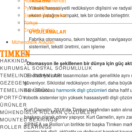
TASARIM
Română
(
Rumence
)
Yüksek hassasiyetli redüksiyon dişlisini ve radyal
Русский
(
Rusça
)
eksen yatağını kompakt, tek bir ünitede birleştirir.
Español
(
İspanyolca
)
Türkçe
English (India)
UYGULAMALAR
Fabrika otomasyonu, takım tezgahları, navigasyo
Mühendislik Araçları
sistemleri, tekstil üretimi, cam işleme
Menu
HAKKINDA
. Otomasyon ile şekillenen bir dünya için güç ak
KURUMSAL SOSYAL SORUMLULUK
. Endüstriyel robot tasarımcıları artık genellikle ay
TEMELINDE İNSANLAR
güveniyor. Sikloidal redüksiyon dişlileri, daha büyük
GEZEGENI
Koni Sürücüsü
harmonik dişli çözümleri
daha hafif u
TEMELINDE ÜRÜN
robotik sistemler için yüksek hassasiyetli dişli çöz
PORTFÖY
ÜRÜNLER
Kurt Gamelin, 2018’de Timken tarafından satın alı
MÜHENDISLIK RULMAN ÇÖZÜMLERI
başkanı olarak görev yapıyor. Kurt Gamelin, aynı 
MOUNTED BEARINGS
SPINEA ve Rollon’un birlikte bir başka Timken markası
ROLLER BEARINGS
yaratan tek dişli, aktüatör ve doğrusal hareket kaynağ