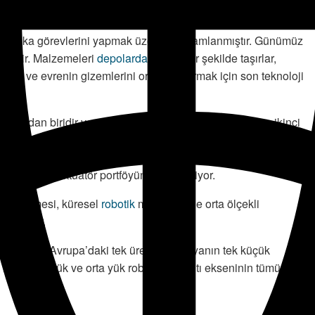
nan fabrika görevlerini yapmak üzere programlanmıştır. Günümüz
itlidir. Malzemeleri
depolarda
verimli bir şekilde taşırlar,
urlar ve evrenin gizemlerini ortaya çıkarmak için son teknoloji
rından biridir ve yenilenebilir enerji alanından sonra ikinci
ıcı ürün hatları ve teknik uzmanlığa sahip güç aktarım
yakın zamanda eklenmesiyle Timken, robotik müşterilerinin
n dişlisi ve aktüatör portföyünü genişletiyor.
e eklenmesi, küresel
robotik
müşterilerine orta ölçekli
 sağlıyor.
üatörlerin Avrupa’daki tek üreticisi, dünyanın tek küçük
ve küçük, düşük ve orta yük robotlarının altı ekseninin tümünü