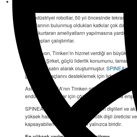
İlk endüstriyel robotlar, 50 yıl öncesinde tekrarla
robotlarının bulunmuş oldukları katkılar çok daha çeş
hayat kurtaran ameliyatların yapılmasına yardımcı ol
teleskopları çalıştırırlar.
Otomasyon, Timken’in hizmet verdiği en büyük pazarla
sıradadır. Şirket, güçlü liderlik konumunu, tamamlay
şirketlerini satın alarak oluşturmuştur.
SPINEA
‘nın 
gelişen ihtiyaçlarını desteklemek için lider redüksiyo
Aslında, SPINEA’nın Timken güç aktarım portföyün
endüstriyel robotlar için çözümlere daha fazla erişim
SPINEA, hassas sikloidal redüksiyon dişlileri ve akt
yüksek hassasiyetli sikloidal robotik dişli üreticisi 
kapsayabilen iki tedarikçiden yalnızca biridir.
En yüksek verimlilik için özelleştirme