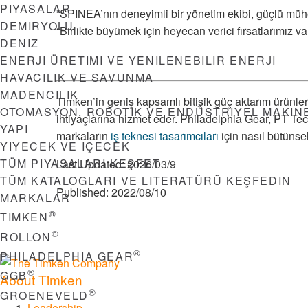
PIYASALAR
“SPINEA’nın deneyimli bir yönetim ekibi, güçlü mühen
DEMIRYOLU
“Birlikte büyümek için heyecan verici fırsatlarımız var
DENIZ
ENERJI ÜRETIMI VE YENILENEBILIR ENERJI
HAVACILIK VE SAVUNMA
MADENCILIK
Timken’in geniş kapsamlı bitişik güç aktarım ürünler
OTOMASYON, ROBOTIK VE ENDÜSTRIYEL MAKIN
ihtiyaçlarına hizmet eder. Philadelphia Gear, PT Tech
YAPI
markaların
iş teknesi tasarımcıları
için nasıl bütüns
YIYECEK VE IÇECEK
TÜM PIYASALARI KEŞFET
Last Updated:
2026/03/9
TÜM KATALOGLARI VE LITERATÜRÜ KEŞFEDIN
Published:
2022/08/10
MARKALAR
®
TIMKEN
®
ROLLON
®
PHILADELPHIA GEAR
®
GGB
About Timken
®
GROENEVELD
Leadership