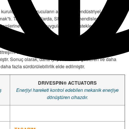
kurulduğunda, kurucuların ana hedefi endüstriyel
rmak”tı. Takip eden yıllarda, SPINEA mühendisleri, uçuş
istemlerine kadar çeşitli uygulamaları destekleyen iki temel
örleri, her robotun benzersiz konfigürasyonlarına göre
 titreşimi azaltırken, tekrarlanabilir hassasiyeti ve dinamik kol
miştir. Sonuç olarak, daha iyi performans gösteren ve daha
ha fazla sürdürülebilirlik elde edilmiştir.
DRIVESPIN® ACTUATORS
ş
Enerjiyi hareketi kontrol edebilen mekanik enerjiye
dönüştüren cihazdır.