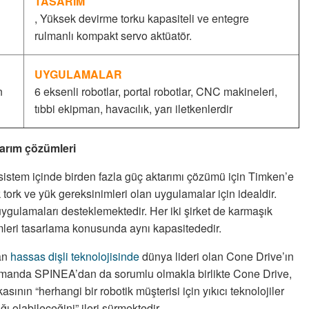
TASARIM
, Yüksek devirme torku kapasiteli ve entegre
rulmanlı kompakt servo aktüatör.
UYGULAMALAR
n
6 eksenli robotlar, portal robotlar, CNC makineleri,
tıbbi ekipman, havacılık, yarı iletkenlerdir
tarım çözümleri
nı sistem içinde birden fazla güç aktarımı çözümü için Timken’e
 tork ve yük gereksinimleri olan uygulamalar için idealdir.
ygulamaları desteklemektedir. Her iki şirket de karmaşık
ümleri tasarlama konusunda aynı kapasitededir.
nan
hassas dişli teknolojisinde
dünya lideri olan Cone Drive’ın
zamanda SPINEA’dan da sorumlu olmakla birlikte Cone Drive,
nın “herhangi bir robotik müşterisi için yıkıcı teknolojiler
ı olabileceğini” ileri sürmektedir.