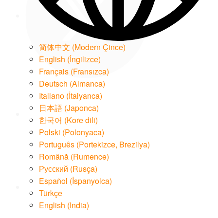
简体中文
(
Modern Çince
)
English
(
İngilizce
)
Français
(
Fransızca
)
Deutsch
(
Almanca
)
LinkedIn
Italiano
(
İtalyanca
)
日本語
(
Japonca
)
한국어
(
Kore dili
)
Polski
(
Polonyaca
)
Português
(
Portekizce, Brezilya
)
Română
(
Rumence
)
Email
Русский
(
Rusça
)
Español
(
İspanyolca
)
Türkçe
English (India)