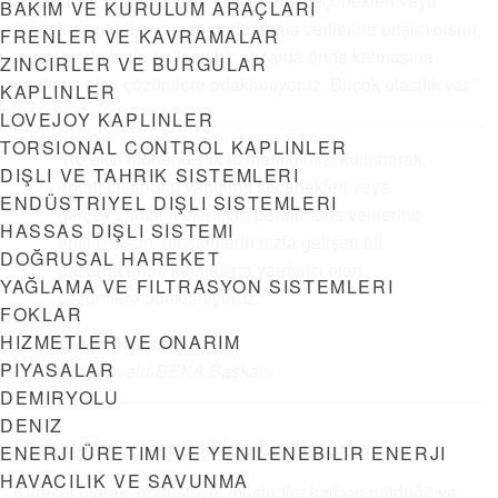
kullanarak, enerji tasarruflu yağlama seçenekleri veya
BAKIM VE KURULUM ARAÇLARI
gerçek zamanlı ekipman performans verilerine erişim olsun,
FRENLER VE KAVRAMALAR
müşterilerin hızla gelişen bir pazarda önde kalmasına
ZINCIRLER VE BURGULAR
yardımcı olan çözümlere odaklanıyoruz. Birçok olasılık var.”
KAPLINLER
LOVEJOY KAPLINLER
TORSIONAL CONTROL KAPLINLER
“Kolektif mühendislik uzmanlığımızı kullanarak,
DIŞLI VE TAHRIK SISTEMLERI
enerji tasarruflu yağlama seçenekleri veya
ENDÜSTRIYEL DIŞLI SISTEMLERI
gerçek zamanlı ekipman performans verilerine
HASSAS DIŞLI SISTEMI
erişim olsun, müşterilerin hızla gelişen bir
DOĞRUSAL HAREKET
pazarda önde kalmasına yardımcı olan
YAĞLAMA VE FILTRASYON SISTEMLERI
çözümlere odaklanıyoruz.”
FOKLAR
HIZMETLER VE ONARIM
Diego Macario
PIYASALAR
Groeneveld-BEKA Başkanı
DEMIRYOLU
DENIZ
Dijitalleşme: verimlilikte bir sıçrama
ENERJI ÜRETIMI VE YENILENEBILIR ENERJI
HAVACILIK VE SAVUNMA
Küresel olarak, endüstriyel müşteriler karbon nötrlüğü ve