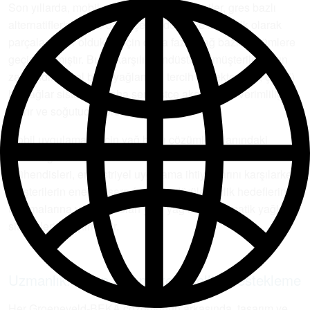
Son yıllarda, mobil pazarlarındaki müşteriler, gres bazlı
alternatiflerine göre daha çevre dostu ve biyolojik olarak
parçalanabilir oldukları için daha fazla yağ bazlı çözümlere
geçiş yapmıştır. Buna karşılık, endüstriyel müşteriler uzun
zamandır petrol bazlı yağlamayı tercih etmektedirler, çünkü
bu yağlar sistemde daha serbestçe akar, enerji verimliliğini
artırır ve soğutucu görevi görür.
Mobil uygulamalar için yağ bazlı çözümler alanındaki
uzmanlığından yararlanarak, Groeneveld-BEKA
mühendisleri, endüstriyel uygulama ihtiyaçlarını karşılarken
müşterilerin enerji tasarrufu ve sürdürülebilirlik hedeflerine
ulaşmalarına yardımcı olan yeni yağ bazlı otomatik yağlama
sistemleri geliştirmiştir.
Uzmanlık: uçtan uca mükemmelliği destekleme
Her Groeneveld-BEKA çözümünün arkasında, tasarım ve