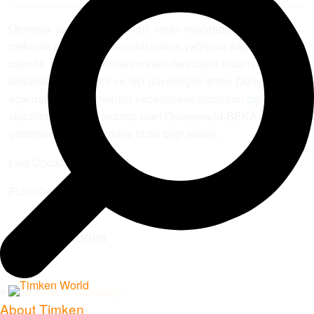
Otomatik yağlama sistemleri, insan müdahalesi olmadan
mekanik bileşenlere düzenli olarak yağlama sağlar ve bu
sayede, hafriyat makinelerinden denizdeki sistemlere kadar
ekipman verimliliğini ve işçi güvenliğini artırır. Dünyanın
açık deniz rüzgar enerjisi kapasitesini oluşturan
gemilerin
stabilizasyonuna
yardımcı olan Groeneveld-BEKA
çözümleri hakkında daha fazla bilgi edinin.
Last Updated:
2026/03/9
Published:
2025/09/9
Related Stories
About Timken