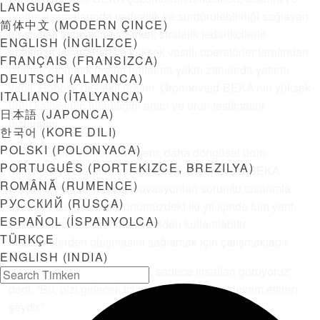
LANGUAGES
üretim aşamalarında verimlilik ve sürdürülebilirliği sağlayan
简体中文
(
MODERN ÇINCE
)
bir strateji yatmaktadır. Şirket, stratejik tedarikçilerle
ENGLISH
(
İNGILIZCE
)
ortaklaşa tasarlanan ve yüksek vasıflı operatörler tarafından
FRANÇAIS
(
FRANSIZCA
)
izlenen otomatik üretim hatlarına yakın zamanda yatırım
DEUTSCH
(
ALMANCA
)
yaptı. Robotik destekli üretim, Groeneveld-BEKA’nın yüksek
ITALIANO
(
İTALYANCA
)
ürün kalitesinin tutarlılığını artırır ve ürün teslimatını
日本語
(
JAPONCA
)
hızlandırır.
한국어
(
KORE DILI
)
POLSKI
(
POLONYACA
)
Akıllı üretime verilen bu önem, daha döngüsel ürün
PORTUGUÊS
(
PORTEKIZCE, BREZILYA
)
geliştirmeye olanak tanır. Şu anda, Groeneveld-BEKA
ROMÂNĂ
(
RUMENCE
)
teknik uzmanları, teknik inovasyonları sorumlu tasarımla
РУССКИЙ
(
RUSÇA
)
uyumlu hale getirerek, önümüzdeki iki yıl içinde tüm yeni
ESPAÑOL
(
İSPANYOLCA
)
çözümlerin %90 oranında yeniden kullanılabilir
TÜRKÇE
malzemelerden oluşmasını sağlamak için çalışmaktadır.
ENGLISH (INDIA)
Macario, “Biz sorunları değil, sadece fırsatları görüyoruz”
dedi. “Bu, bizi gelecek için yenilik yapmaya devam ettiren
şeydir.”