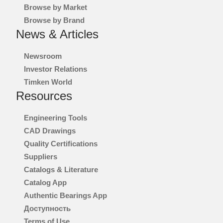
МОРСКОЙ
Browse by Market
Browse by Brand
ПРОИЗВОДСТВО ЭЛЕКТРОЭНЕРГИИ И ВОЗОБНОВЛЯЕМЫЕ ИСТОЧНИКИ
News & Articles
ЭНЕРГИИ
Newsroom
СТРОИТЕЛЬСТВО
Investor Relations
Timken World
ОБЗОР ВСЕХ РЫНКОВ
Resources
ОЗНАКОМЬТЕСЬ СО ВСЕМИ КАТАЛОГАМИ И ЛИТЕРАТУРОЙ
Engineering Tools
CAD Drawings
МАРКИ
Quality Certifications
Suppliers
®
TIMKEN
Catalogs & Literature
Catalog App
®
ROLLON
Authentic Bearings App
Доступность
®
PHILADELPHIA GEAR
Terms of Use