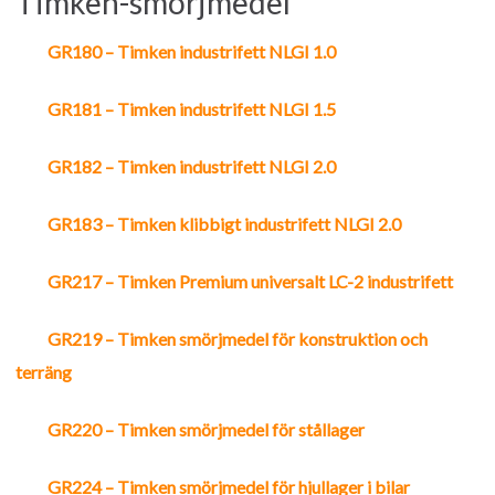
Timken-smörjmedel
MOUNTED BEARINGS
GR180 – Timken industrifett NLGI 1.0
ROLLER BEARINGS
GR181 – Timken industrifett NLGI 1.5
™
ЭНЕРГОЭФФЕКТИВНЫЕ ПОДШИПНИКИ ENVIROSPEXX
GR182 – Timken industrifett NLGI 2.0
BALL BEARINGS
GR183 – Timken klibbigt industrifett NLGI 2.0
PRECISION BEARINGS
GR217 – Timken Premium universalt LC-2 industrifett
PLAIN BEARINGS
GR219 – Timken smörjmedel för konstruktion och
THRUST BEARINGS
terräng
ИНСТРУМЕНТЫ ДЛЯ ТЕХНИЧЕСКОГО ОБСЛУЖИВАНИЯ И МОНТАЖА
GR220 – Timken smörjmedel för stållager
ТОРМОЗА И СЦЕПЛЕНИЯ
GR224 – Timken smörjmedel för hjullager i bilar