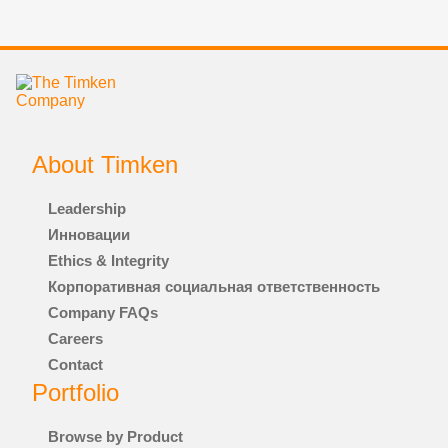
ТЮЛЕНИ
УСЛУГИ И РЕМОНТ
About Timken
РЫНКИ
АВТОМАТИЗАЦИЯ, РОБОТОТЕХНИКА И ПРОМЫШЛЕННОЕ ОБОРУДОВАНИЕ
Leadership
Инновации
АЭРОКОСМИЧЕСКАЯ И ОБОРОННАЯ ПРОМЫШЛЕННОСТЬ
Ethics & Integrity
Корпоративная социальная ответственность
ГОРНОДОБЫВАЮЩАЯ ПРОМЫШЛЕННОСТЬ
Company FAQs
Careers
ЕДА И НАПИТКИ
Contact
Portfolio
ЖЕЛЕЗНАЯ ДОРОГА
Browse by Product