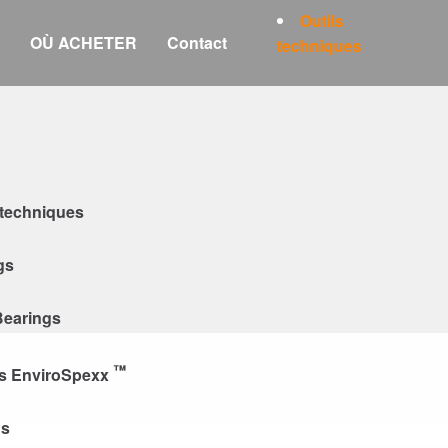
Outils
Languages
OÙ ACHETER
Contact
techniques
 techniques
gs
earings
™
es EnviroSpexx
gs