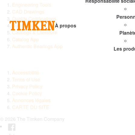
Responsabilité social
Engineering Tools
CAD Drawings
Personn
Quality Certifications
Suppliers
À propos
Catalogs & Literature
Planèt
Catalog App
Authentic Bearings App
Les prod
Accessibilité
Terms of Use
Privacy Policy
Cookie Policy
Annonces légales
CARTE DU SITE
© 2026 The Timken Company
Facebook