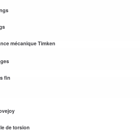
ings
gs
sance mécanique Timken
ages
s fin
ovejoy
e de torsion