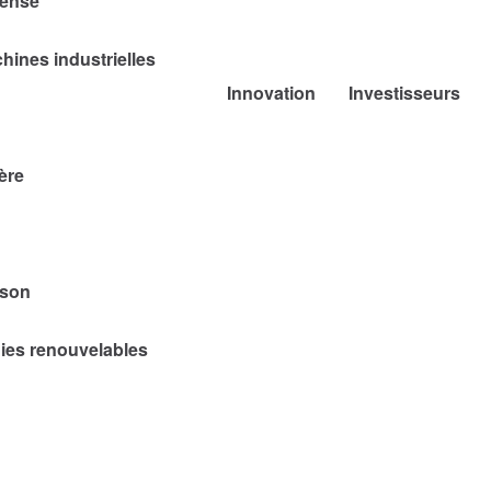
fense
hines industrielles
Innovation
Investisseurs
ère
sson
gies renouvelables