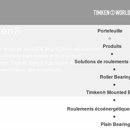
Timken
World
ken®
Portefeuille
Produits
n propose les outils de précision nécessaires
 manière la plus simple et la plus sûre
Solutions de roulements
imales. Timken assure également des
a maintenance des roulements.
Roller Bearin
Timken® Mounted B
Roulements écoénergétiqu
Plain Bearin