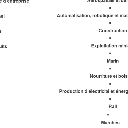
Aérospatiale et dé
e d’entreprise
Automatisation, robotique et mac
el
Construction
e
Exploitation mini
uits
Marin
Nourriture et boi
Production d’électricité et éner
Rail
Marchés