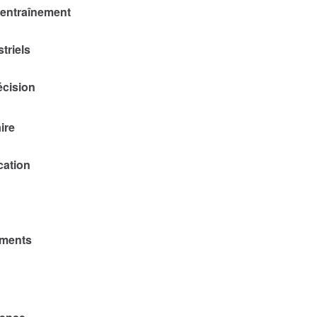
’entraînement
triels
écision
ire
cation
ements