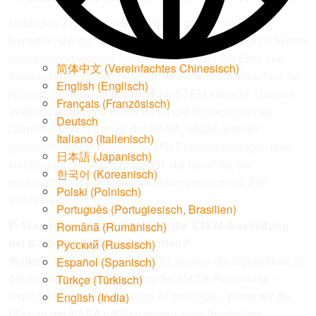
Unter den Jugendlichen von heute gibt es zukünftige
Experten, die die Technologie auf außergewöhnliche Weise
voranbringen werden – um das Leben auf der Erde und
简体中文
(
Vereinfachtes Chinesisch
)
darüber hinaus zu verbessern. Alles, was sie brauchen, ist
English
(
Englisch
)
jemand, der ihre Leidenschaft für STEM entfacht. Darlene
Français
(
Französisch
)
Walker, Leiterin des Büros für STEM-Engagement am
Deutsch
Glenn Research Center der NASA, erklärt, wie der
Italiano
(
Italienisch
)
gleichberechtigte Zugang zu MINT-Lernerfahrungen eine
日本語
(
Japanisch
)
vielfältigere Belegschaft schafft, die bereit ist, die
한국어
(
Koreanisch
)
wissenschaftlichen Herausforderungen unserer Zeit
Polski
(
Polnisch
)
anzugehen.
Português
(
Portugiesisch, Brasilien
)
F: Warum priorisiert die NASA die STEM-Ausbildung
Română
(
Rumänisch
)
bei K-12- und College-Studenten?
Русский
(
Russisch
)
Walker
: Unsere Vision ist es, Studenten die Möglichkeit zu
Español
(
Spanisch
)
geben, sich an der Aufregung der NASA-Forschung, -
Türkçe
(
Türkisch
)
Exploration und -Entdeckung zu beteiligen. Wenn wir die
English (India)
Mission der NASA erfüllen wollen, eine langfristige