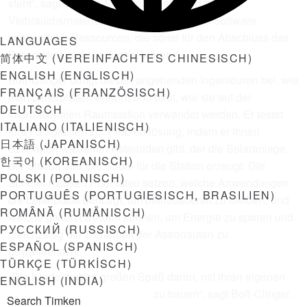
steht“, sagt er. „Das Stipendiengeld wird für
Verbrauchsmaterialien wie Elektronik und Software
verwendet – Ressourcen, die sonst für den Abschluss des
LANGUAGES
Programms nicht verfügbar wären.“
简体中文
(
VEREINFACHTES CHINESISCH
)
ENGLISH
(
ENGLISCH
)
Boff-Clinger bringt diesen angehenden Ingenieuren bei, wie
FRANÇAIS
(
FRANZÖSISCH
)
man Leiterplatten entwirft und baut, wie sie auf der
DEUTSCH
Internationalen Raumstation verwendet werden. Er testet
ITALIANO
(
ITALIENISCH
)
ihre Fähigkeiten zur Problemlösung, indem er ihnen
日本語
(
JAPANISCH
)
Szenarien wie einen Asteroiden gibt, der die Solaranlage
한국어
(
KOREANISCH
)
der Station trifft, die Strom für die Station erzeugt. Die
POLSKI
(
POLNISCH
)
Schüler müssen Prioritäten setzen, welche Anwendungen
PORTUGUÊS
(
PORTUGIESISCH, BRASILIEN
)
die Leiterplatte benötigt, um betriebsbereit zu bleiben, und
ROMÂNĂ
(
RUMÄNISCH
)
welche gekürzt werden können, um Energie zu sparen und
РУССКИЙ
(
RUSSISCH
)
gleichzeitig die Sicherheit der Astronauten zu
ESPAÑOL
(
SPANISCH
)
gewährleisten.
TÜRKÇE
(
TÜRKISCH
)
„Die Kinder haben großen Spaß daran, mit ihren eigenen
ENGLISH (INDIA)
zwei Händen zu buddeln und zu bauen“, sagt Boff-Clinger.