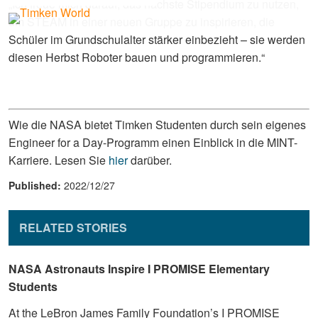
„Ich freue mich darauf, das nächste Stipendium zu nutzen,
um STEAM in einer neuen Gruppe zu inspirieren, die
Schüler im Grundschulalter stärker einbezieht – sie werden
diesen Herbst Roboter bauen und programmieren.“
Wie die NASA bietet Timken Studenten durch sein eigenes
Engineer for a Day-Programm einen Einblick in die MINT-
Karriere. Lesen Sie
hier
darüber.
Published:
2022/12/27
RELATED STORIES
NASA Astronauts Inspire I PROMISE Elementary
Students
At the LeBron James Family Foundation’s I PROMISE