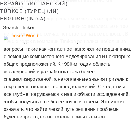
ESPAÑOL
(
ИСПАНСКИЙ
)
Timken?
TÜRKÇE
(
ТУРЕЦКИЙ
)
ENGLISH (INDIA)
Hannon:
Пока мы еще решаем те же самые проблемы,
которыми наши предшественники занимались 50 и 100
лет назад. Прямо сейчас нет ответов на все вопросы. В
1960-х годах в компании Timken решались небольшие
вопросы, такие как контактное напряжение подшипника,
с помощью компьютерного моделирования и некоторых
общих предположений. К 1980-м годам область
исследований и разработок стала более
специализированной, а накопленные знания привели к
сокращению количества предположений. Сегодня мы
все глубже погружаемся в наши области исследований,
чтобы получить еще более точные ответы. Это может
означать, что найти легкий путь решения проблемы
будет непросто, но мы готовы принять вызов.