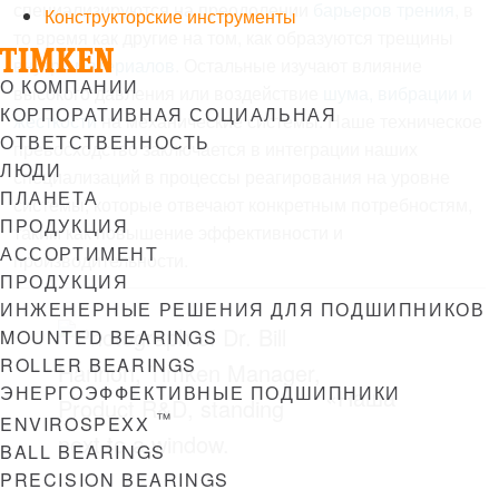
специализируются на преодолении
барьеров трения
, в
Конструкторские инструменты
то время как другие на том, как образуются трещины
внутри
материалов
. Остальные изучают влияние
Menu
О КОМПАНИИ
высокого давления или воздействие
шума, вибрации и
КОРПОРАТИВНАЯ СОЦИАЛЬНАЯ
жесткости
на механические системы. Наше техническое
ОТВЕТСТВЕННОСТЬ
превосходство заключается в интеграции наших
ЛЮДИ
специализаций в процессы реагирования на уровне
ПЛАНЕТА
системы, которые отвечают конкретным потребностям,
ПРОДУКЦИЯ
таким как повышение эффективности и
АССОРТИМЕНТ
производительности.
ПРОДУКЦИЯ
ИНЖЕНЕРНЫЕ РЕШЕНИЯ ДЛЯ ПОДШИПНИКОВ
MOUNTED BEARINGS
ROLLER BEARINGS
ЭНЕРГОЭФФЕКТИВНЫЕ ПОДШИПНИКИ
«Наша
™
ENVIROSPEXX
BALL BEARINGS
PRECISION BEARINGS