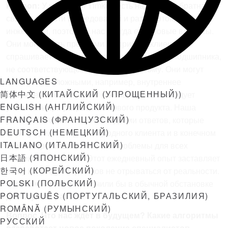
Hannon:
У компании Timken есть надежная обратная
связь в области исследований и разработок, а также
инженерии, поэтому у нас всегда есть новые вопросы.
Они могут быть простыми, например, клиент
спрашивает о пусковом крутящем моменте подшипника,
не соответствующем смоделированному. Они могут
LANGUAGES
быть более сложными, например, внутреннее
简体中文
(
КИТАЙСКИЙ (УПРОЩЕННЫЙ)
)
обсуждение о том, какие законы вязкости следует
ENGLISH
(
АНГЛИЙСКИЙ
)
учитывать при разработке нового продукта. Наша
FRANÇAIS
(
ФРАНЦУЗСКИЙ
)
работа заключается в нахождении ответов, которые
DEUTSCH
(
НЕМЕЦКИЙ
)
помогут решить проблему одного клиента и в конечном
ITALIANO
(
ИТАЛЬЯНСКИЙ
)
итоге устранить возможные проблемы для всех
日本語
(
ЯПОНСКИЙ
)
остальных клиентов. Этот ежедневный опыт заставляет
한국어
(
КОРЕЙСКИЙ
)
нашу команду теоретиков не отрываться от реальности.
POLSKI
(
ПОЛЬСКИЙ
)
Это то, чего мы не получили бы в обычной обстановке
PORTUGUÊS
(
ПОРТУГАЛЬСКИЙ, БРАЗИЛИЯ
)
для научной работы.
ROMÂNĂ
(
РУМЫНСКИЙ
)
Вопрос. Что нас ждет в будущем? Какие алгоритмы
РУССКИЙ
разработает новое поколение специалистов