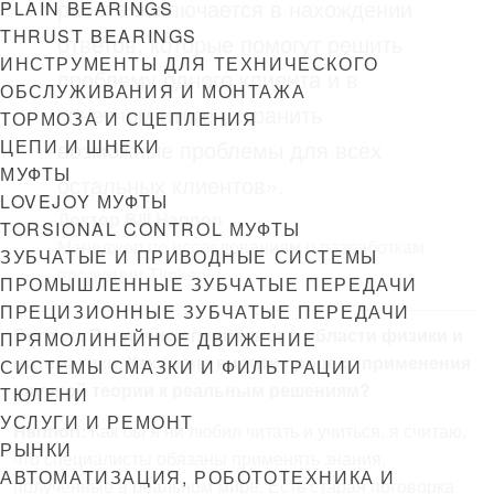
работа заключается в нахождении
PLAIN BEARINGS
THRUST BEARINGS
ответов, которые помогут решить
ИНСТРУМЕНТЫ ДЛЯ ТЕХНИЧЕСКОГО
проблему одного клиента и в
ОБСЛУЖИВАНИЯ И МОНТАЖА
конечном итоге устранить
ТОРМОЗА И СЦЕПЛЕНИЯ
ЦЕПИ И ШНЕКИ
возможные проблемы для всех
МУФТЫ
остальных клиентов».
LOVEJOY МУФТЫ
Доктор Bill Hannon
TORSIONAL CONTROL МУФТЫ
Менеджер по исследованиям и разработкам
ЗУБЧАТЫЕ И ПРИВОДНЫЕ СИСТЕМЫ
продукции Timken
ПРОМЫШЛЕННЫЕ ЗУБЧАТЫЕ ПЕРЕДАЧИ
ПРЕЦИЗИОННЫЕ ЗУБЧАТЫЕ ПЕРЕДАЧИ
Вопрос. Вы лично специалист в области физики и
ПРЯМОЛИНЕЙНОЕ ДВИЖЕНИЕ
математики. Каким вы видите процесс применения
СИСТЕМЫ СМАЗКИ И ФИЛЬТРАЦИИ
научной теории к реальным решениям?
ТЮЛЕНИ
УСЛУГИ И РЕМОНТ
Hannon:
Как бы я ни любил читать и учиться, я считаю,
РЫНКИ
что специалисты обязаны применять знания,
АВТОМАТИЗАЦИЯ, РОБОТОТЕХНИКА И
полученные в реальном мире. Есть старая поговорка