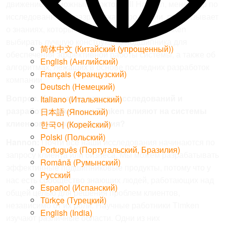
движение возможным. Доктор Bill Hannon, менеджер по
исследованиям и разработкам продукции, рассказывает
о знаниях, которые помогают экспертам Timken
выбирать лучшую конструкцию подшипника для
简体中文
(
Китайский (упрощенный)
)
обеспечения эффективной работы системы, а также об
English
(
Английский
)
алгоритмах, лежащих в основе последних разработок
Français
(
Французский
)
компании.
Deutsch
(
Немецкий
)
Вопрос. Как знания отдела исследований и
Italiano
(
Итальянский
)
разработок компании Timken влияют на системы
日本語
(
Японский
)
клиентов нового поколения?
한국어
(
Корейский
)
Polski
(
Польский
)
Hannon:
Почти все наши исследования начинаются по
Português
(
Португальский, Бразилия
)
запросу клиента или бизнеса. Мы можем разрабатывать
Română
(
Румынский
)
эффективные подшипниковые продукты, потому что у
Русский
нас есть сообщество знающих людей, работающих над
Español
(
Испанский
)
общей целью для решения проблем клиентов,
Türkçe
(
Турецкий
)
независимо от их роли. Научные работники Timken
English (India)
изучают различные области. Одни из них