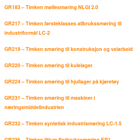
GR183 – Timken møllesmøring NLGI 2.0
Inovação
Investidores
GR217 – Timken førsteklasses allbrukssmøring til
carreiras
industriformål LC-2
Notícias
Locais
GR219 – Timken smøring til konstruksjon og veiarbeid
Ferramentas de engenharia
TIMKEN
GR220 – Timken smøring til kulelager
WORLD
LANGUAGES
GR224 – Timken smøring til hjullager på kjøretøy
GR231 – Timken smøring til maskiner i
næringsmiddelindustrien
GR232 – Timken syntetisk industrismøring LC-1.5
GR236 – Timken litium flerbrukssmøring EP1